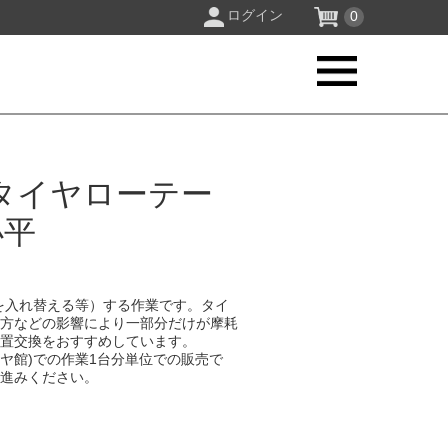
ログイン
0
タイヤローテー
小平
を入れ替える等）する作業です。タイ
り方などの影響により一部分だけが摩耗
位置交換をおすすめしています。
イヤ館)での作業1台分単位での販売で
お進みください。