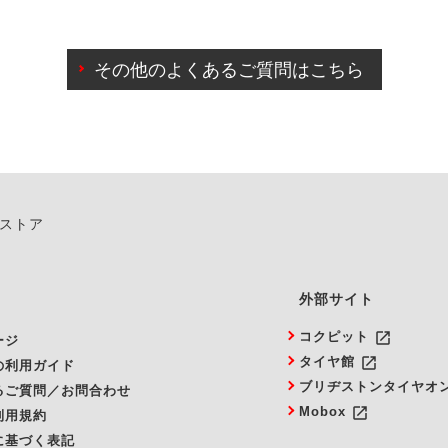
わせに限り、同時にご予約が出来ないものもございます。
日前までマイページからの予約日変更が可能です。
日前を過ぎている場合のご予約の日時変更につきましては、直
その他のよくあるご質問はこちら
由によりご予約のキャンセルをご希望の際は、直接ご予約いた
ンストア
外部サイト
launch
コクピット
ージ
launch
タイヤ館
の利用ガイド
ブリヂストンタイヤオ
るご質問／お問合わせ
launch
Mobox
利用規約
に基づく表記