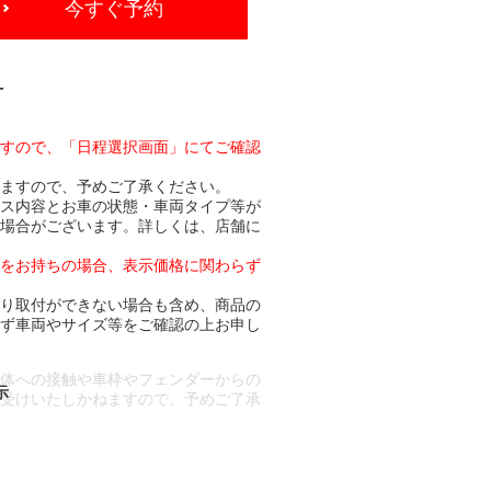
今すぐ予約
-
ますので、「日程選択画面」にてご確認
りますので、予めご了承ください。
ビス内容とお車の状態・車両タイプ等が
る場合がございます。詳しくは、店舗に
トをお持ちの場合、表示価格に関わらず
より取付ができない場合も含め、商品の
必ず車両やサイズ等をご確認の上お申し
車体への接触や車枠やフェンダーからの
お受けいたしかねますので、予めご了承
合もございます。
場合など含め)によっては、ご来店当日
ざいます。