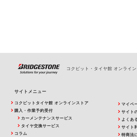
一部の商品・サービスの組み合
ご来店予約日の3営業
ご来店予約日の3営業
ください。
また、やむを得ない事
い。
コクピット・タイヤ館 オンライ
サイトメニュー
コクピットタイヤ館 オンラインストア
マイペ
購入・作業予約受付
サイト
カーメンテナンスサービス
よくあ
タイヤ交換サービス
サイト
コラム
特商法