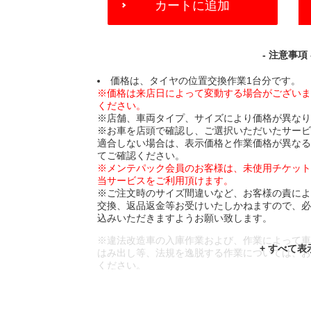
カートに追加
TO
CART
OPTIONS
- 注意事項 
価格は、タイヤの位置交換作業1台分です。
※価格は来店日によって変動する場合がござい
ください。
※店舗、車両タイプ、サイズにより価格が異な
※お車を店頭で確認し、ご選択いただいたサー
適合しない場合は、表示価格と作業価格が異な
てご確認ください。
※メンテパック会員のお客様は、未使用チケッ
当サービスをご利用頂けます。
※ご注文時のサイズ間違いなど、お客様の責に
交換、返品返金等お受けいたしかねますので、
込みいただきますようお願い致します。
※違法改造車の入庫作業および、作業によって
はみ出し等、法規を逸脱する作業については、
ください。
※輸入車や一部希少車種等には対応できない場
※おクルマの状態(作業の安全性を確保できない
であっても、作業をお断りさせて頂く場合もご