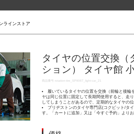
ンラインストア
タイヤの位置交換（
ション） タイヤ館 
DETAILS
商品番号
rotation-tire_SP9067_light-car_21
履いているタイヤの位置を交換（前輪と後輪
ヤは同じ位置に固定して長期間使用すると、走
してしまうことがあるので、定期的なタイヤの
ブリヂストンのタイヤ専門店(コクピット/タ
す。「カートに追加」又は「今すぐ予約」より
価格