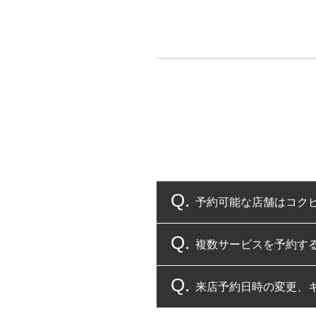
予約可能な店舗はコク
複数サービスを予約す
コクピット・タイヤ館
来店予約日時の変更、
複数サービスのご予約