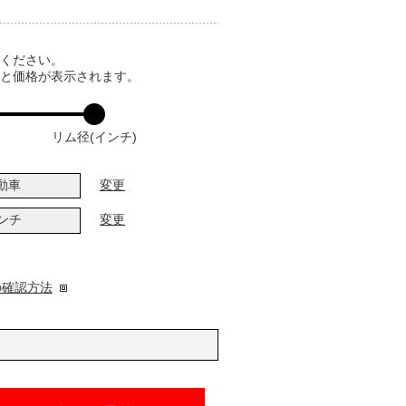
てください。
ると価格が表示されます。
リム径(インチ)
動車
変更
インチ
変更
の確認方法