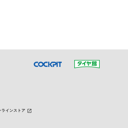
接ご予約の店舗までお問合せ
だいた店舗へご連絡くださ
launch
ンラインストア