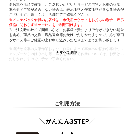
※お車を店頭で確認し、ご選択いただいたサービス内容とお車の状態・
車両タイプ等が適合しない場合は、表示価格と作業価格が異なる場合が
ございます。詳しくは、店舗にてご確認ください。
※メンテパック会員のお客様は、未使用チケットをお持ちの場合、表示
価格に関わらず当サービスをご利用頂けます。
※ご注文時のサイズ間違いなど、お客様の責により取付ができない場合
も含め、商品の交換、返品返金等お受けいたしかねますので、必ず車両
やサイズ等をご確認の上お申し込みいただきますようお願い致します。
※違法改造車の入庫作業および、作業によって車体への接触や車枠やフ
ェンダーからのはみ出し等、法規を逸脱する作業については、お受けい
たしかねますので、予めご了承ください。
※輸入車や一部希少車種等には対応できない場合もございます。
※おクルマの状態(作業の安全性を確保できない場合など含め)によって
は、ご来店当日であっても、作業をお断りさせて頂く場合もございま
す。
ADDITIONAL
INFORMATION
ご利用方法