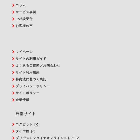
コラム
サービス事例
ご相談受付
お客様の声
マイページ
サイトの利用ガイド
よくあるご質問／お問合わせ
サイト利用規約
特商法に基づく表記
プライバシーポリシー
サイトポリシー
企業情報
外部サイト
launch
コクピット
launch
タイヤ館
launch
ブリヂストンタイヤオンラインストア