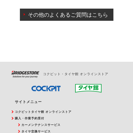
ご来店予約日の3営業日前までマイページからの予約
日変更が可能です。
その他のよくあるご質問はこちら
ご来店予約日の3営業日前を過ぎている場合のご予約
の日時変更につきましては、直接ご予約の店舗まで
お問合せください。
また、やむを得ない事由によりご予約のキャンセル
をご希望の際は、直接ご予約いただいた店舗へご連
絡ください。
コクピット・タイヤ館 オンラインストア
サイトメニュー
コクピットタイヤ館 オンラインストア
購入・作業予約受付
カーメンテナンスサービス
タイヤ交換サービス