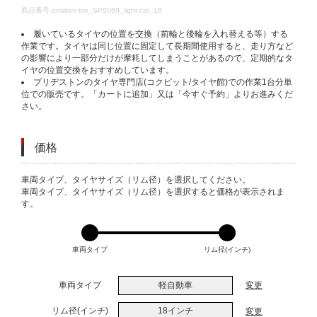
DETAILS
商品番号
rotation-tire_SP9069_light-car_18
履いているタイヤの位置を交換（前輪と後輪を入れ替える等）する
作業です。タイヤは同じ位置に固定して長期間使用すると、走り方など
の影響により一部分だけが摩耗してしまうことがあるので、定期的なタ
イヤの位置交換をおすすめしています。
ブリヂストンのタイヤ専門店(コクピット/タイヤ館)での作業1台分単
位での販売です。「カートに追加」又は「今すぐ予約」よりお進みくだ
さい。
価格
VARIATIONS
車両タイプ、タイヤサイズ（リム径）を選択してください。
車両タイプ、タイヤサイズ（リム径）を選択すると価格が表示されま
す。
車両タイプ
リム径(インチ)
車両タイプ
軽自動車
変更
リム径(インチ)
18インチ
変更