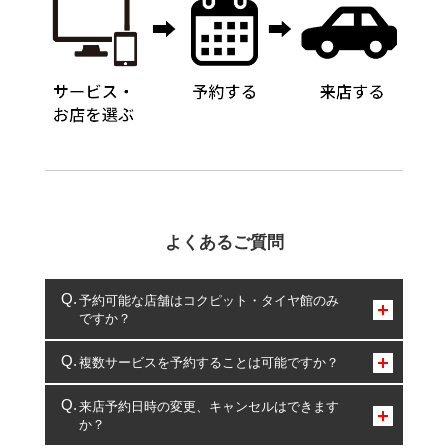
よくあるご質問
予約可能な店舗はコクピット・タイヤ館のみ
ですか？
コクピット・タイヤ館のみとなります。
複数サービスを予約することは可能ですか？
複数サービスのご予約は可能です。
来店予約日時の変更、キャンセルはできます
か？
一部の商品・サービスの組み合わせに限り、同時にご予約が
出来ないものもございます。