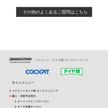
ご来店予約日の3営業日前までマイページからの予約
日変更が可能です。
その他のよくあるご質問はこちら
ご来店予約日の3営業日前を過ぎている場合のご予約
の日時変更につきましては、直接ご予約の店舗まで
お問合せください。
また、やむを得ない事由によりご予約のキャンセル
をご希望の際は、直接ご予約いただいた店舗へご連
絡ください。
コクピット・タイヤ館 オンラインストア
サイトメニュー
コクピットタイヤ館 オンラインストア
購入・作業予約受付
カーメンテナンスサービス
タイヤ交換サービス