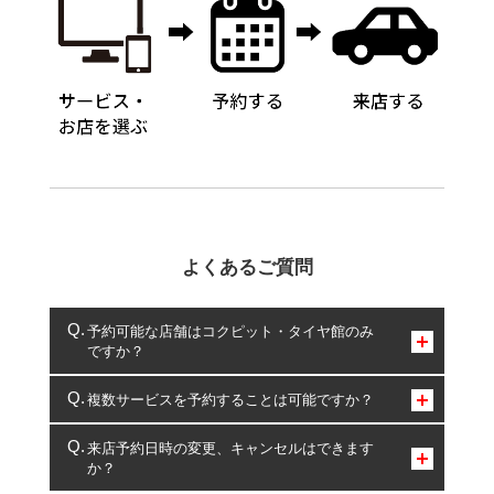
よくあるご質問
予約可能な店舗はコクピット・タイヤ館のみ
ですか？
コクピット・タイヤ館のみとなります。
複数サービスを予約することは可能ですか？
複数サービスのご予約は可能です。
来店予約日時の変更、キャンセルはできます
か？
一部の商品・サービスの組み合わせに限り、同時にご予約が
出来ないものもございます。