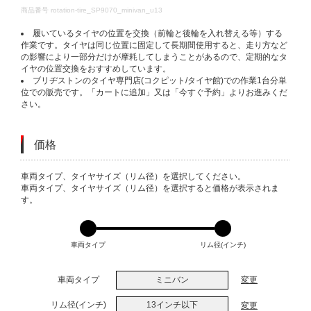
DETAILS
商品番号
rotation-tire_SP9070_minivan_u13
履いているタイヤの位置を交換（前輪と後輪を入れ替える等）する
作業です。タイヤは同じ位置に固定して長期間使用すると、走り方など
の影響により一部分だけが摩耗してしまうことがあるので、定期的なタ
イヤの位置交換をおすすめしています。
ブリヂストンのタイヤ専門店(コクピット/タイヤ館)での作業1台分単
位での販売です。「カートに追加」又は「今すぐ予約」よりお進みくだ
さい。
価格
VARIATIONS
車両タイプ、タイヤサイズ（リム径）を選択してください。
車両タイプ、タイヤサイズ（リム径）を選択すると価格が表示されま
す。
車両タイプ
リム径(インチ)
車両タイプ
ミニバン
変更
リム径(インチ)
13インチ以下
変更