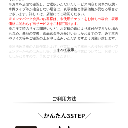
※お車を店頭で確認し、ご選択いただいたサービス内容とお車の状態・
車両タイプ等が適合しない場合は、表示価格と作業価格が異なる場合が
ございます。詳しくは、店舗にてご確認ください。
※メンテパック会員のお客様は、未使用チケットをお持ちの場合、表示
価格に関わらず当サービスをご利用頂けます。
※ご注文時のサイズ間違いなど、お客様の責により取付ができない場合
も含め、商品の交換、返品返金等お受けいたしかねますので、必ず車両
やサイズ等をご確認の上お申し込みいただきますようお願い致します。
※違法改造車の入庫作業および、作業によって車体への接触や車枠やフ
ェンダーからのはみ出し等、法規を逸脱する作業については、お受けい
たしかねますので、予めご了承ください。
※輸入車や一部希少車種等には対応できない場合もございます。
※おクルマの状態(作業の安全性を確保できない場合など含め)によって
は、ご来店当日であっても、作業をお断りさせて頂く場合もございま
す。
ADDITIONAL
INFORMATION
ご利用方法