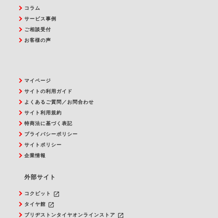
コラム
サービス事例
ご相談受付
お客様の声
マイページ
サイトの利用ガイド
よくあるご質問／お問合わせ
サイト利用規約
特商法に基づく表記
プライバシーポリシー
サイトポリシー
企業情報
外部サイト
launch
コクピット
launch
タイヤ館
launch
ブリヂストンタイヤオンラインストア