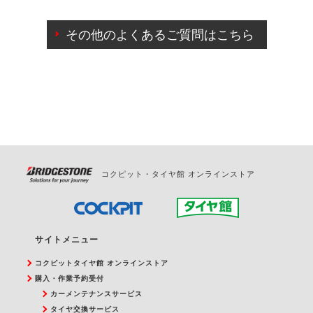
ご来店予約日の3営業日前までマイページからの予約
日変更が可能です。
その他のよくあるご質問はこちら
ご来店予約日の3営業日前を過ぎている場合のご予約
の日時変更につきましては、直接ご予約の店舗まで
お問合せください。
また、やむを得ない事由によりご予約のキャンセル
をご希望の際は、直接ご予約いただいた店舗へご連
絡ください。
コクピット・タイヤ館 オンラインストア
サイトメニュー
コクピットタイヤ館 オンラインストア
購入・作業予約受付
カーメンテナンスサービス
タイヤ交換サービス