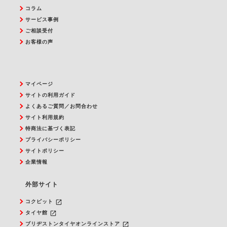
コラム
サービス事例
ご相談受付
お客様の声
マイページ
サイトの利用ガイド
よくあるご質問／お問合わせ
サイト利用規約
特商法に基づく表記
プライバシーポリシー
サイトポリシー
企業情報
外部サイト
launch
コクピット
launch
タイヤ館
launch
ブリヂストンタイヤオンラインストア