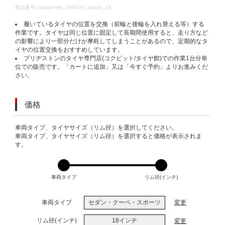
DETAILS
商品番号
rotation-tire_SP9070_sedan_18
履いているタイヤの位置を交換（前輪と後輪を入れ替える等）する
作業です。タイヤは同じ位置に固定して長期間使用すると、走り方など
の影響により一部分だけが摩耗してしまうことがあるので、定期的なタ
イヤの位置交換をおすすめしています。
ブリヂストンのタイヤ専門店(コクピット/タイヤ館)での作業1台分単
位での販売です。「カートに追加」又は「今すぐ予約」よりお進みくだ
さい。
価格
VARIATIONS
車両タイプ、タイヤサイズ（リム径）を選択してください。
車両タイプ、タイヤサイズ（リム径）を選択すると価格が表示されま
す。
車両タイプ
リム径(インチ)
車両タイプ
セダン・クーペ・スポーツ
変更
リム径(インチ)
18インチ
変更