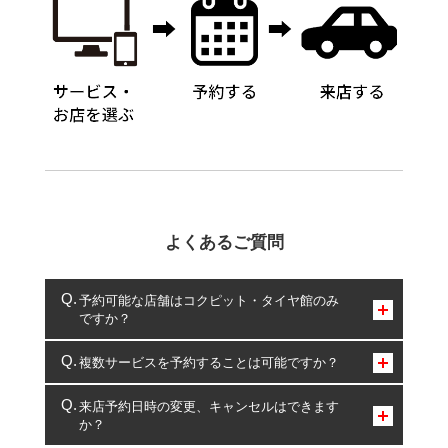
よくあるご質問
予約可能な店舗はコクピット・タイヤ館のみ
ですか？
コクピット・タイヤ館のみとなります。
複数サービスを予約することは可能ですか？
複数サービスのご予約は可能です。
来店予約日時の変更、キャンセルはできます
か？
一部の商品・サービスの組み合わせに限り、同時にご予約が
出来ないものもございます。