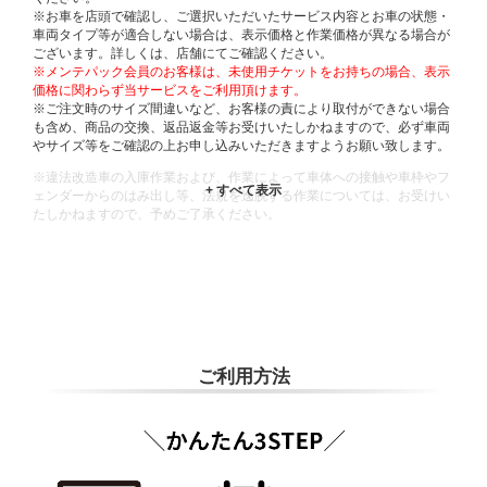
※お車を店頭で確認し、ご選択いただいたサービス内容とお車の状態・
車両タイプ等が適合しない場合は、表示価格と作業価格が異なる場合が
ございます。詳しくは、店舗にてご確認ください。
※メンテパック会員のお客様は、未使用チケットをお持ちの場合、表示
価格に関わらず当サービスをご利用頂けます。
※ご注文時のサイズ間違いなど、お客様の責により取付ができない場合
も含め、商品の交換、返品返金等お受けいたしかねますので、必ず車両
やサイズ等をご確認の上お申し込みいただきますようお願い致します。
※違法改造車の入庫作業および、作業によって車体への接触や車枠やフ
ェンダーからのはみ出し等、法規を逸脱する作業については、お受けい
たしかねますので、予めご了承ください。
※輸入車や一部希少車種等には対応できない場合もございます。
※おクルマの状態(作業の安全性を確保できない場合など含め)によって
は、ご来店当日であっても、作業をお断りさせて頂く場合もございま
す。
ADDITIONAL
INFORMATION
ご利用方法