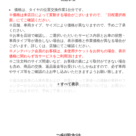
価格は、タイヤの位置交換作業1台分です。
※価格は来店日によって変動する場合がございますので、「日程選択画
面」にてご確認ください。
※店舗、車両タイプ、サイズにより価格が異なりますので、予めご了承
ください。
※お車を店頭で確認し、ご選択いただいたサービス内容とお車の状態・
車両タイプ等が適合しない場合は、表示価格と作業価格が異なる場合が
ございます。詳しくは、店舗にてご確認ください。
※メンテパック会員のお客様は、未使用チケットをお持ちの場合、表示
価格に関わらず当サービスをご利用頂けます。
※ご注文時のサイズ間違いなど、お客様の責により取付ができない場合
も含め、商品の交換、返品返金等お受けいたしかねますので、必ず車両
やサイズ等をご確認の上お申し込みいただきますようお願い致します。
※違法改造車の入庫作業および、作業によって車体への接触や車枠やフ
ェンダーからのはみ出し等、法規を逸脱する作業については、お受けい
たしかねますので、予めご了承ください。
※輸入車や一部希少車種等には対応できない場合もございます。
※おクルマの状態(作業の安全性を確保できない場合など含め)によって
は、ご来店当日であっても、作業をお断りさせて頂く場合もございま
す。
ADDITIONAL
INFORMATION