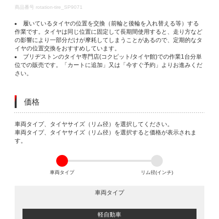
DETAILS
商品番号
rotation-tire_SP9071
履いているタイヤの位置を交換（前輪と後輪を入れ替える等）する
作業です。タイヤは同じ位置に固定して長期間使用すると、走り方など
の影響により一部分だけが摩耗してしまうことがあるので、定期的なタ
イヤの位置交換をおすすめしています。
ブリヂストンのタイヤ専門店(コクピット/タイヤ館)での作業1台分単
位での販売です。「カートに追加」又は「今すぐ予約」よりお進みくだ
さい。
価格
VARIATIONS
車両タイプ、タイヤサイズ（リム径）を選択してください。
車両タイプ、タイヤサイズ（リム径）を選択すると価格が表示されま
す。
車両タイプ
リム径(インチ)
車両タイプ
軽自動車