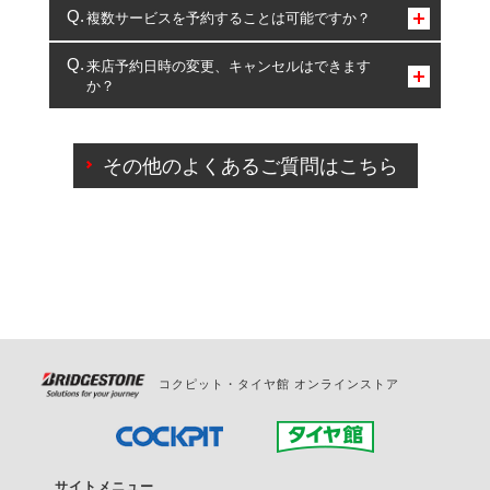
コクピット・タイヤ館のみとなります。
複数サービスを予約することは可能ですか？
複数サービスのご予約は可能です。
来店予約日時の変更、キャンセルはできます
か？
一部の商品・サービスの組み合わせに限り、同時にご予約が
出来ないものもございます。
ご来店予約日の3営業日前までマイページからの予約
日変更が可能です。
その他のよくあるご質問はこちら
ご来店予約日の3営業日前を過ぎている場合のご予約
の日時変更につきましては、直接ご予約の店舗まで
お問合せください。
また、やむを得ない事由によりご予約のキャンセル
をご希望の際は、直接ご予約いただいた店舗へご連
絡ください。
コクピット・タイヤ館 オンラインストア
サイトメニュー