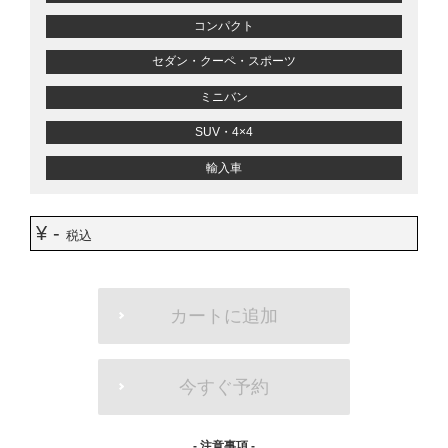
コンパクト
セダン・クーペ・スポーツ
ミニバン
SUV・4×4
輸入車
¥ -
税込
ADD
TO
カートに追加
CART
OPTIONS
今すぐ予約
- 注意事項 -