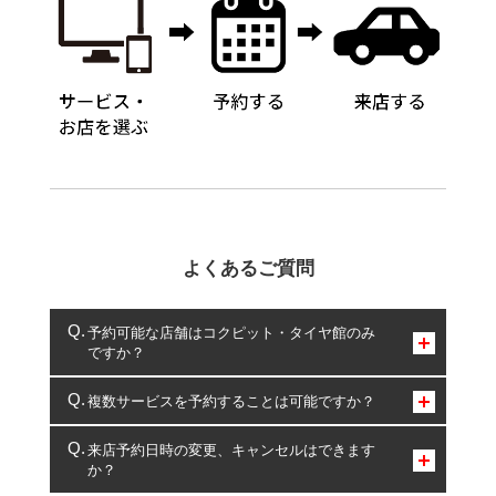
よくあるご質問
予約可能な店舗はコクピット・タイヤ館のみ
ですか？
コクピット・タイヤ館のみとなります。
複数サービスを予約することは可能ですか？
複数サービスのご予約は可能です。
来店予約日時の変更、キャンセルはできます
か？
一部の商品・サービスの組み合わせに限り、同時にご予約が
出来ないものもございます。