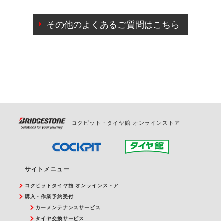
ご来店予約日の3営業日前までマイページからの予約
日変更が可能です。
その他のよくあるご質問はこちら
ご来店予約日の3営業日前を過ぎている場合のご予約
の日時変更につきましては、直接ご予約の店舗まで
お問合せください。
また、やむを得ない事由によりご予約のキャンセル
をご希望の際は、直接ご予約いただいた店舗へご連
絡ください。
コクピット・タイヤ館 オンラインストア
サイトメニュー
コクピットタイヤ館 オンラインストア
購入・作業予約受付
カーメンテナンスサービス
タイヤ交換サービス