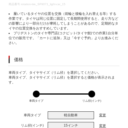
DETAILS
商品番号
rotation-tire_SP9071_light-car_15
履いているタイヤの位置を交換（前輪と後輪を入れ替える等）する
作業です。タイヤは同じ位置に固定して長期間使用すると、走り方など
の影響により一部分だけが摩耗してしまうことがあるので、定期的なタ
イヤの位置交換をおすすめしています。
ブリヂストンのタイヤ専門店(コクピット/タイヤ館)での作業1台分単
位での販売です。「カートに追加」又は「今すぐ予約」よりお進みくだ
さい。
価格
VARIATIONS
車両タイプ、タイヤサイズ（リム径）を選択してください。
車両タイプ、タイヤサイズ（リム径）を選択すると価格が表示されま
す。
車両タイプ
リム径(インチ)
車両タイプ
軽自動車
変更
リム径(インチ)
15インチ
変更