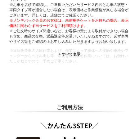
※お車を店頭で確認し、ご選択いただいたサービス内容とお車の状態・
車両タイプ等が適合しない場合は、表示価格と作業価格が異なる場合が
ございます。詳しくは、店舗にてご確認ください。
※メンテパック会員のお客様は、未使用チケットをお持ちの場合、表示
価格に関わらず当サービスをご利用頂けます。
※ご注文時のサイズ間違いなど、お客様の責により取付ができない場合
も含め、商品の交換、返品返金等お受けいたしかねますので、必ず車両
やサイズ等をご確認の上お申し込みいただきますようお願い致します。
※違法改造車の入庫作業および、作業によって車体への接触や車枠やフ
ェンダーからのはみ出し等、法規を逸脱する作業については、お受けい
たしかねますので、予めご了承ください。
※輸入車や一部希少車種等には対応できない場合もございます。
※おクルマの状態(作業の安全性を確保できない場合など含め)によって
は、ご来店当日であっても、作業をお断りさせて頂く場合もございま
す。
ADDITIONAL
INFORMATION
ご利用方法