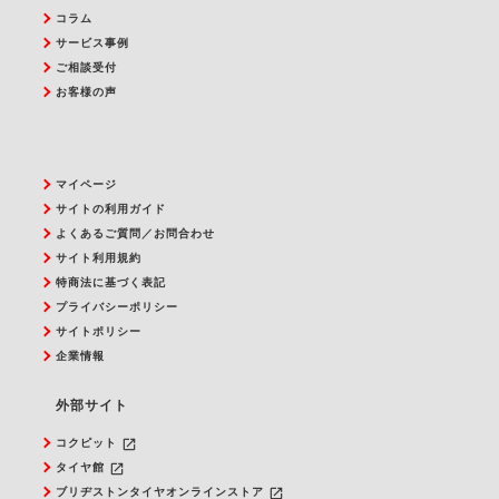
コラム
サービス事例
ご相談受付
お客様の声
マイページ
サイトの利用ガイド
よくあるご質問／お問合わせ
サイト利用規約
特商法に基づく表記
プライバシーポリシー
サイトポリシー
企業情報
外部サイト
launch
コクピット
launch
タイヤ館
launch
ブリヂストンタイヤオンラインストア