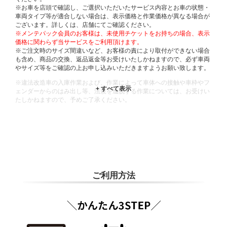
※お車を店頭で確認し、ご選択いただいたサービス内容とお車の状態・
車両タイプ等が適合しない場合は、表示価格と作業価格が異なる場合が
ございます。詳しくは、店舗にてご確認ください。
※メンテパック会員のお客様は、未使用チケットをお持ちの場合、表示
価格に関わらず当サービスをご利用頂けます。
※ご注文時のサイズ間違いなど、お客様の責により取付ができない場合
も含め、商品の交換、返品返金等お受けいたしかねますので、必ず車両
やサイズ等をご確認の上お申し込みいただきますようお願い致します。
※違法改造車の入庫作業および、作業によって車体への接触や車枠やフ
ェンダーからのはみ出し等、法規を逸脱する作業については、お受けい
たしかねますので、予めご了承ください。
※輸入車や一部希少車種等には対応できない場合もございます。
※おクルマの状態(作業の安全性を確保できない場合など含め)によって
は、ご来店当日であっても、作業をお断りさせて頂く場合もございま
す。
ADDITIONAL
INFORMATION
ご利用方法