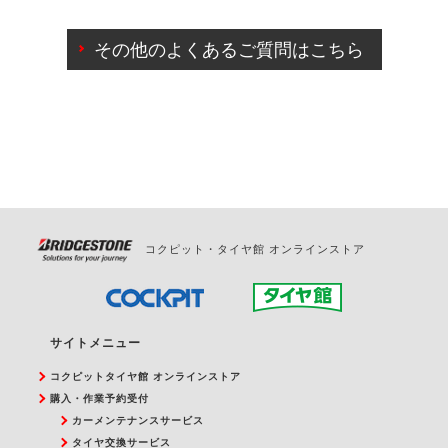
ご来店予約日の3営業日前までマイページからの予約
日変更が可能です。
その他のよくあるご質問はこちら
ご来店予約日の3営業日前を過ぎている場合のご予約
の日時変更につきましては、直接ご予約の店舗まで
お問合せください。
また、やむを得ない事由によりご予約のキャンセル
をご希望の際は、直接ご予約いただいた店舗へご連
絡ください。
コクピット・タイヤ館 オンラインストア
サイトメニュー
コクピットタイヤ館 オンラインストア
購入・作業予約受付
カーメンテナンスサービス
タイヤ交換サービス