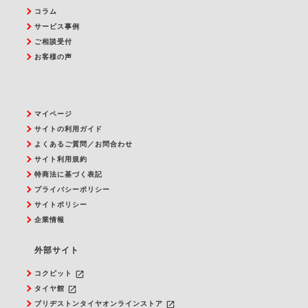
コラム
サービス事例
ご相談受付
お客様の声
マイページ
サイトの利用ガイド
よくあるご質問／お問合わせ
サイト利用規約
特商法に基づく表記
プライバシーポリシー
サイトポリシー
企業情報
外部サイト
launch
コクピット
launch
タイヤ館
launch
ブリヂストンタイヤオンラインストア