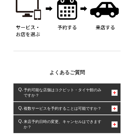
よくあるご質問
予約可能な店舗はコクピット・タイヤ館のみ
ですか？
コクピット・タイヤ館のみとなります。
複数サービスを予約することは可能ですか？
複数サービスのご予約は可能です。
来店予約日時の変更、キャンセルはできます
か？
一部の商品・サービスの組み合わせに限り、同時にご予約が
出来ないものもございます。