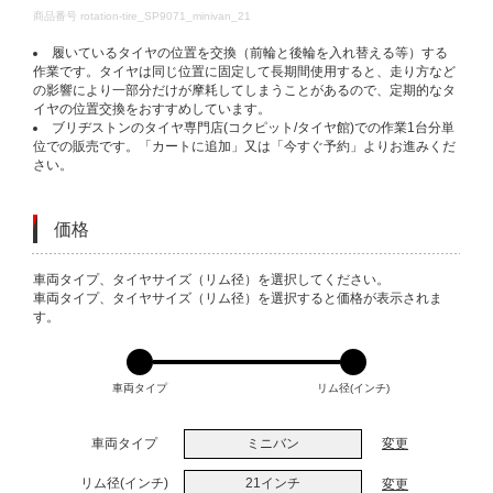
DETAILS
商品番号
rotation-tire_SP9071_minivan_21
履いているタイヤの位置を交換（前輪と後輪を入れ替える等）する
作業です。タイヤは同じ位置に固定して長期間使用すると、走り方など
の影響により一部分だけが摩耗してしまうことがあるので、定期的なタ
イヤの位置交換をおすすめしています。
ブリヂストンのタイヤ専門店(コクピット/タイヤ館)での作業1台分単
位での販売です。「カートに追加」又は「今すぐ予約」よりお進みくだ
さい。
価格
VARIATIONS
車両タイプ、タイヤサイズ（リム径）を選択してください。
車両タイプ、タイヤサイズ（リム径）を選択すると価格が表示されま
す。
車両タイプ
リム径(インチ)
車両タイプ
ミニバン
変更
リム径(インチ)
21インチ
変更