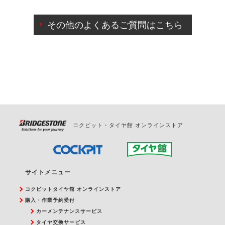
ご来店予約日の3営業日前までマイページからの予約
日変更が可能です。
その他のよくあるご質問はこちら
ご来店予約日の3営業日前を過ぎている場合のご予約
の日時変更につきましては、直接ご予約の店舗まで
お問合せください。
また、やむを得ない事由によりご予約のキャンセル
をご希望の際は、直接ご予約いただいた店舗へご連
絡ください。
コクピット・タイヤ館 オンラインストア
サイトメニュー
コクピットタイヤ館 オンラインストア
購入・作業予約受付
カーメンテナンスサービス
タイヤ交換サービス