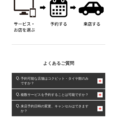
よくあるご質問
予約可能な店舗はコクピット・タイヤ館のみ
ですか？
コクピット・タイヤ館のみとなります。
複数サービスを予約することは可能ですか？
複数サービスのご予約は可能です。
来店予約日時の変更、キャンセルはできます
か？
一部の商品・サービスの組み合わせに限り、同時にご予約が
出来ないものもございます。