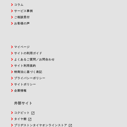
コラム
サービス事例
ご相談受付
お客様の声
マイページ
サイトの利用ガイド
よくあるご質問／お問合わせ
サイト利用規約
特商法に基づく表記
プライバシーポリシー
サイトポリシー
企業情報
外部サイト
launch
コクピット
launch
タイヤ館
launch
ブリヂストンタイヤオンラインストア