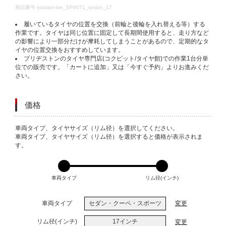
DETAILS
商品番号
rotation-tire_SP9071_sedan_17
履いているタイヤの位置を交換（前輪と後輪を入れ替える等）する
作業です。タイヤは同じ位置に固定して長期間使用すると、走り方など
の影響により一部分だけが摩耗してしまうことがあるので、定期的なタ
イヤの位置交換をおすすめしています。
ブリヂストンのタイヤ専門店(コクピット/タイヤ館)での作業1台分単
位での販売です。「カートに追加」又は「今すぐ予約」よりお進みくだ
さい。
価格
VARIATIONS
車両タイプ、タイヤサイズ（リム径）を選択してください。
車両タイプ、タイヤサイズ（リム径）を選択すると価格が表示されま
す。
車両タイプ
リム径(インチ)
車両タイプ
セダン・クーペ・スポーツ
変更
リム径(インチ)
17インチ
変更