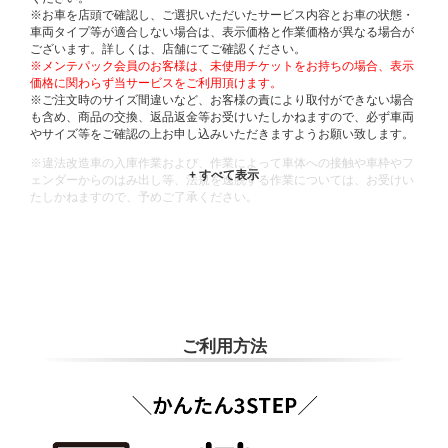
※お車を店頭で確認し、ご選択いただいたサービス内容とお車の状態・
車両タイプ等が適合しない場合は、表示価格と作業価格が異なる場合が
ございます。詳しくは、店舗にてご確認ください。
※メンテパック会員のお客様は、未使用チケットをお持ちの場合、表示
価格に関わらず当サービスをご利用頂けます。
※ご注文時のサイズ間違いなど、お客様の責により取付ができない場合
も含め、商品の交換、返品返金等お受けいたしかねますので、必ず車両
やサイズ等をご確認の上お申し込みいただきますようお願い致します。
※違法改造車の入庫作業および、作業によって車体への接触や車枠やフ
ェンダーからのはみ出し等、法規を逸脱する作業については、お受けい
たしかねますので、予めご了承ください。
※輸入車や一部希少車種等には対応できない場合もございます。
※おクルマの状態(作業の安全性を確保できない場合など含め)によって
は、ご来店当日であっても、作業をお断りさせて頂く場合もございま
す。
ADDITIONAL
INFORMATION
ご利用方法