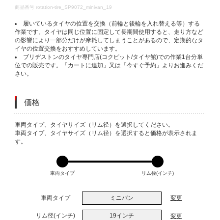
DETAILS
商品番号
rotation-tire_SP9072_minivan_19
履いているタイヤの位置を交換（前輪と後輪を入れ替える等）する
作業です。タイヤは同じ位置に固定して長期間使用すると、走り方など
の影響により一部分だけが摩耗してしまうことがあるので、定期的なタ
イヤの位置交換をおすすめしています。
ブリヂストンのタイヤ専門店(コクピット/タイヤ館)での作業1台分単
位での販売です。「カートに追加」又は「今すぐ予約」よりお進みくだ
さい。
価格
VARIATIONS
車両タイプ、タイヤサイズ（リム径）を選択してください。
車両タイプ、タイヤサイズ（リム径）を選択すると価格が表示されま
す。
車両タイプ
リム径(インチ)
車両タイプ
ミニバン
変更
リム径(インチ)
19インチ
変更