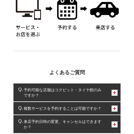
よくあるご質問
予約可能な店舗はコクピット・タイヤ館のみ
ですか？
コクピット・タイヤ館のみとなります。
複数サービスを予約することは可能ですか？
複数サービスのご予約は可能です。
来店予約日時の変更、キャンセルはできます
か？
一部の商品・サービスの組み合わせに限り、同時にご予約が
出来ないものもございます。