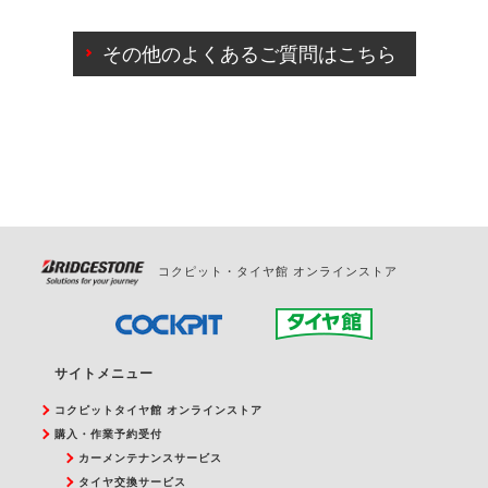
ご来店予約日の3営業日前までマイページからの予約
日変更が可能です。
その他のよくあるご質問はこちら
ご来店予約日の3営業日前を過ぎている場合のご予約
の日時変更につきましては、直接ご予約の店舗まで
お問合せください。
また、やむを得ない事由によりご予約のキャンセル
をご希望の際は、直接ご予約いただいた店舗へご連
絡ください。
コクピット・タイヤ館 オンラインストア
サイトメニュー
コクピットタイヤ館 オンラインストア
購入・作業予約受付
カーメンテナンスサービス
タイヤ交換サービス