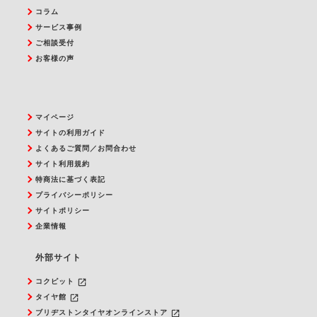
コラム
サービス事例
ご相談受付
お客様の声
マイページ
サイトの利用ガイド
よくあるご質問／お問合わせ
サイト利用規約
特商法に基づく表記
プライバシーポリシー
サイトポリシー
企業情報
外部サイト
launch
コクピット
launch
タイヤ館
launch
ブリヂストンタイヤオンラインストア