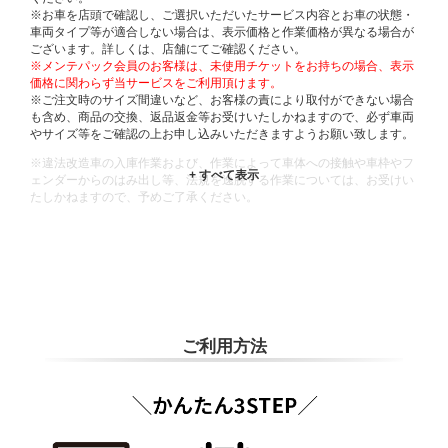
※お車を店頭で確認し、ご選択いただいたサービス内容とお車の状態・
車両タイプ等が適合しない場合は、表示価格と作業価格が異なる場合が
ございます。詳しくは、店舗にてご確認ください。
※メンテパック会員のお客様は、未使用チケットをお持ちの場合、表示
価格に関わらず当サービスをご利用頂けます。
※ご注文時のサイズ間違いなど、お客様の責により取付ができない場合
も含め、商品の交換、返品返金等お受けいたしかねますので、必ず車両
やサイズ等をご確認の上お申し込みいただきますようお願い致します。
※違法改造車の入庫作業および、作業によって車体への接触や車枠やフ
ェンダーからのはみ出し等、法規を逸脱する作業については、お受けい
たしかねますので、予めご了承ください。
※輸入車や一部希少車種等には対応できない場合もございます。
※おクルマの状態(作業の安全性を確保できない場合など含め)によって
は、ご来店当日であっても、作業をお断りさせて頂く場合もございま
す。
ADDITIONAL
INFORMATION
ご利用方法