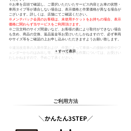
※お車を店頭で確認し、ご選択いただいたサービス内容とお車の状態・
車両タイプ等が適合しない場合は、表示価格と作業価格が異なる場合が
ございます。詳しくは、店舗にてご確認ください。
※メンテパック会員のお客様は、未使用チケットをお持ちの場合、表示
価格に関わらず当サービスをご利用頂けます。
※ご注文時のサイズ間違いなど、お客様の責により取付ができない場合
も含め、商品の交換、返品返金等お受けいたしかねますので、必ず車両
やサイズ等をご確認の上お申し込みいただきますようお願い致します。
※違法改造車の入庫作業および、作業によって車体への接触や車枠やフ
ェンダーからのはみ出し等、法規を逸脱する作業については、お受けい
たしかねますので、予めご了承ください。
※輸入車や一部希少車種等には対応できない場合もございます。
※おクルマの状態(作業の安全性を確保できない場合など含め)によって
は、ご来店当日であっても、作業をお断りさせて頂く場合もございま
す。
ADDITIONAL
INFORMATION
ご利用方法