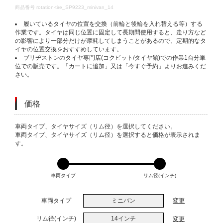
DETAILS
商品番号
rotation-tire_SP9223_minivan_14
履いているタイヤの位置を交換（前輪と後輪を入れ替える等）する
作業です。タイヤは同じ位置に固定して長期間使用すると、走り方など
の影響により一部分だけが摩耗してしまうことがあるので、定期的なタ
イヤの位置交換をおすすめしています。
ブリヂストンのタイヤ専門店(コクピット/タイヤ館)での作業1台分単
位での販売です。「カートに追加」又は「今すぐ予約」よりお進みくだ
さい。
価格
VARIATIONS
車両タイプ、タイヤサイズ（リム径）を選択してください。
車両タイプ、タイヤサイズ（リム径）を選択すると価格が表示されま
す。
車両タイプ
リム径(インチ)
車両タイプ
ミニバン
変更
リム径(インチ)
14インチ
変更