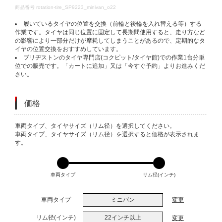
DETAILS
商品番号
rotation-tire_SP9223_minivan_o22
履いているタイヤの位置を交換（前輪と後輪を入れ替える等）する
作業です。タイヤは同じ位置に固定して長期間使用すると、走り方など
の影響により一部分だけが摩耗してしまうことがあるので、定期的なタ
イヤの位置交換をおすすめしています。
ブリヂストンのタイヤ専門店(コクピット/タイヤ館)での作業1台分単
位での販売です。「カートに追加」又は「今すぐ予約」よりお進みくだ
さい。
価格
VARIATIONS
車両タイプ、タイヤサイズ（リム径）を選択してください。
車両タイプ、タイヤサイズ（リム径）を選択すると価格が表示されま
す。
車両タイプ
リム径(インチ)
車両タイプ
ミニバン
変更
リム径(インチ)
22インチ以上
変更