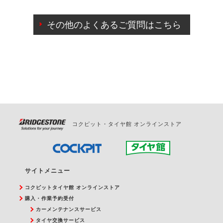
ご来店予約日の3営業日前までマイページからの予約
日変更が可能です。
その他のよくあるご質問はこちら
ご来店予約日の3営業日前を過ぎている場合のご予約
の日時変更につきましては、直接ご予約の店舗まで
お問合せください。
また、やむを得ない事由によりご予約のキャンセル
をご希望の際は、直接ご予約いただいた店舗へご連
絡ください。
コクピット・タイヤ館 オンラインストア
サイトメニュー
コクピットタイヤ館 オンラインストア
購入・作業予約受付
カーメンテナンスサービス
タイヤ交換サービス