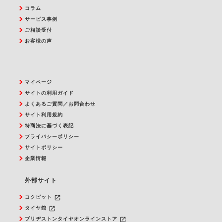
コラム
サービス事例
ご相談受付
お客様の声
マイページ
サイトの利用ガイド
よくあるご質問／お問合わせ
サイト利用規約
特商法に基づく表記
プライバシーポリシー
サイトポリシー
企業情報
外部サイト
launch
コクピット
launch
タイヤ館
launch
ブリヂストンタイヤオンラインストア