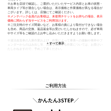
※お車を店頭で確認し、ご選択いただいたサービス内容とお車の状態・
車両タイプ等が適合しない場合は、表示価格と作業価格が異なる場合が
ございます。詳しくは、店舗にてご確認ください。
※メンテパック会員のお客様は、未使用チケットをお持ちの場合、表示
価格に関わらず当サービスをご利用頂けます。
※ご注文時のサイズ間違いなど、お客様の責により取付ができない場合
も含め、商品の交換、返品返金等お受けいたしかねますので、必ず車両
やサイズ等をご確認の上お申し込みいただきますようお願い致します。
※違法改造車の入庫作業および、作業によって車体への接触や車枠やフ
ェンダーからのはみ出し等、法規を逸脱する作業については、お受けい
たしかねますので、予めご了承ください。
※輸入車や一部希少車種等には対応できない場合もございます。
※おクルマの状態(作業の安全性を確保できない場合など含め)によって
は、ご来店当日であっても、作業をお断りさせて頂く場合もございま
す。
ADDITIONAL
INFORMATION
ご利用方法