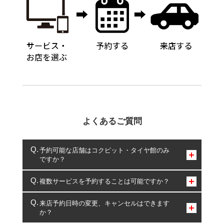
よくあるご質問
予約可能な店舗はコクピット・タイヤ館のみ
ですか？
コクピット・タイヤ館のみとなります。
複数サービスを予約することは可能ですか？
複数サービスのご予約は可能です。
来店予約日時の変更、キャンセルはできます
か？
一部の商品・サービスの組み合わせに限り、同時にご予約が
出来ないものもございます。