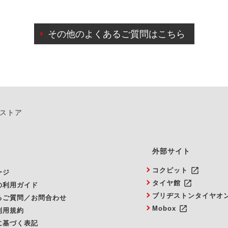
日前までマイページからの予約日変更が可能です。
日前を過ぎている場合のご予約の日時変更につきましては、直
その他のよくあるご質問はこちら
由によりご予約のキャンセルをご希望の際は、直接ご予約いた
ンストア
外部サイト
launch
コクピット
ージ
launch
タイヤ館
の利用ガイド
ブリヂストンタイヤオ
るご質問／お問合わせ
launch
Mobox
利用規約
に基づく表記