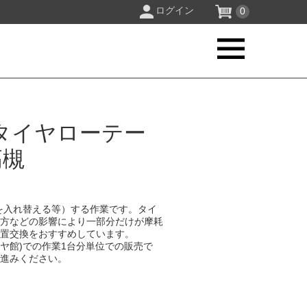
ログイン
0
タイヤローテー
高槻
を入れ替える等）する作業です。タイ
り方などの影響により一部分だけが摩耗
位置交換をおすすめしています。
イヤ館)での作業1台分単位での販売で
お進みください。