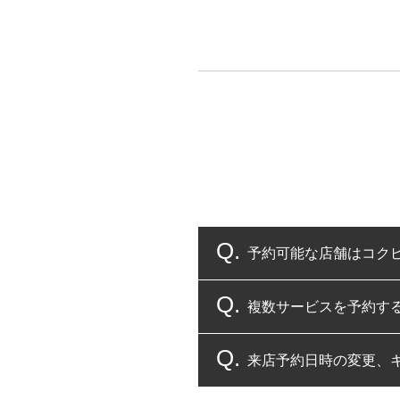
予約可能な店舗はコク
複数サービスを予約す
コクピット・タイヤ館
来店予約日時の変更、
複数サービスのご予約
一部の商品・サービスの組み合