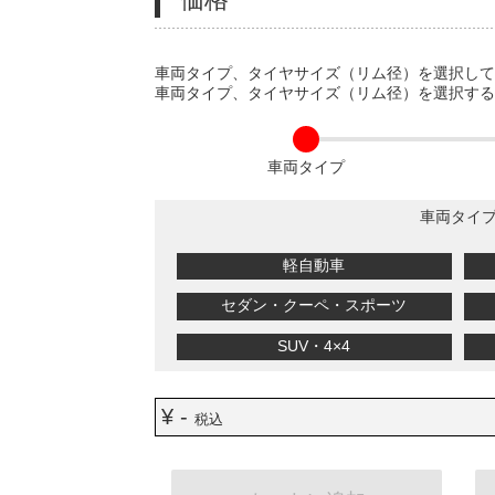
VARIATIONS
車両タイプ、タイヤサイズ（リム径）を選択し
車両タイプ、タイヤサイズ（リム径）を選択す
車両タイプ
車両タイ
軽自動車
セダン・クーペ・スポーツ
SUV・4×4
¥ -
税込
ADD