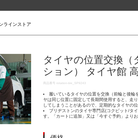
ンラインストア
タイヤの位置交換（
ション） タイヤ館 
DETAILS
商品番号
rotation-tire_SP9243
履いているタイヤの位置を交換（前輪と後輪
ヤは同じ位置に固定して長期間使用すると、走
してしまうことがあるので、定期的なタイヤの
ブリヂストンのタイヤ専門店(コクピット/タ
す。「カートに追加」又は「今すぐ予約」より
価格