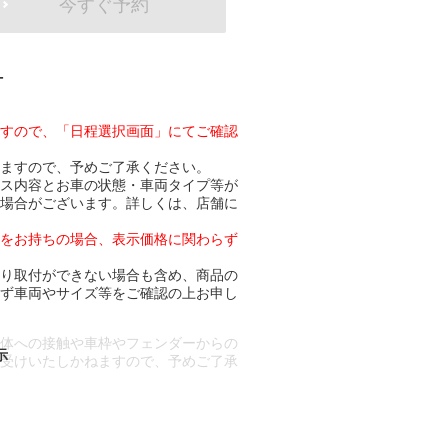
今すぐ予約
-
ますので、「日程選択画面」にてご確認
りますので、予めご了承ください。
ビス内容とお車の状態・車両タイプ等が
る場合がございます。詳しくは、店舗に
トをお持ちの場合、表示価格に関わらず
より取付ができない場合も含め、商品の
必ず車両やサイズ等をご確認の上お申し
車体への接触や車枠やフェンダーからの
お受けいたしかねますので、予めご了承
合もございます。
場合など含め)によっては、ご来店当日
ざいます。