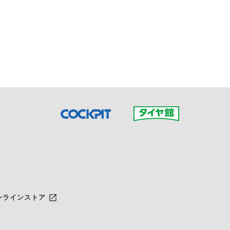
接ご予約の店舗までお問合せ
だいた店舗へご連絡くださ
launch
ンラインストア