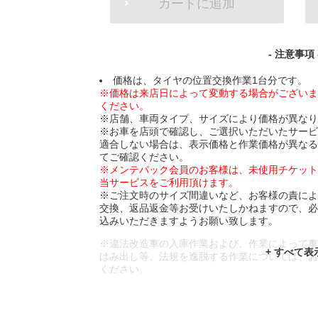
カートに追加
TO
CART
OPTIONS
- 注意事項 
価格は、タイヤの位置交換作業1台分です。
※価格は来店日によって変動する場合がござい
ください。
※店舗、車両タイプ、サイズにより価格が異な
※お車を店頭で確認し、ご選択いただいたサー
適合しない場合は、表示価格と作業価格が異な
てご確認ください。
※メンテパック会員のお客様は、未使用チケッ
当サービスをご利用頂けます。
※ご注文時のサイズ間違いなど、お客様の責に
交換、返品返金等お受けいたしかねますので、
込みいただきますようお願い致します。
※違法改造車の入庫作業および、作業によって
はみ出し等、法規を逸脱する作業については、
ください。
※輸入車や一部希少車種等には対応できない場
※おクルマの状態(作業の安全性を確保できない
であっても、作業をお断りさせて頂く場合もご