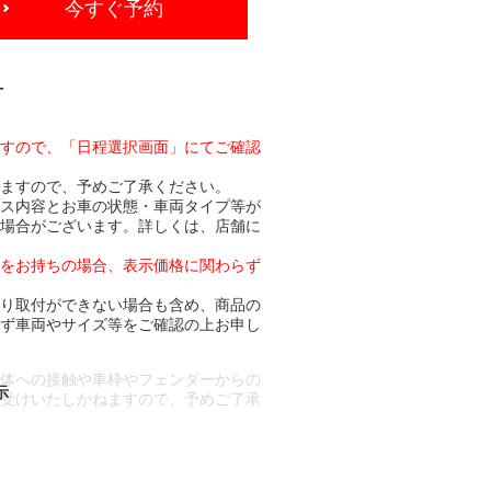
今すぐ予約
-
ますので、「日程選択画面」にてご確認
りますので、予めご了承ください。
ビス内容とお車の状態・車両タイプ等が
る場合がございます。詳しくは、店舗に
トをお持ちの場合、表示価格に関わらず
より取付ができない場合も含め、商品の
必ず車両やサイズ等をご確認の上お申し
車体への接触や車枠やフェンダーからの
お受けいたしかねますので、予めご了承
合もございます。
場合など含め)によっては、ご来店当日
ざいます。