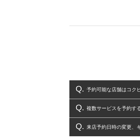
予約可能な店舗はコク
複数サービスを予約す
コクピット・タイヤ館
来店予約日時の変更、
複数サービスのご予約