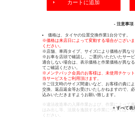
カートに追加
TO
CART
OPTIONS
- 注意事項 
価格は、タイヤの位置交換作業1台分です。
※価格は来店日によって変動する場合がござい
ください。
※店舗、車両タイプ、サイズにより価格が異な
※お車を店頭で確認し、ご選択いただいたサー
適合しない場合は、表示価格と作業価格が異な
てご確認ください。
※メンテパック会員のお客様は、未使用チケッ
当サービスをご利用頂けます。
※ご注文時のサイズ間違いなど、お客様の責に
交換、返品返金等お受けいたしかねますので、
込みいただきますようお願い致します。
※違法改造車の入庫作業および、作業によって
はみ出し等、法規を逸脱する作業については、
ください。
※輸入車や一部希少車種等には対応できない場
※おクルマの状態(作業の安全性を確保できない
であっても、作業をお断りさせて頂く場合もご