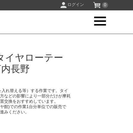
ログイン
0
タイヤローテー
河内長野
を入れ替える等）する作業です。タイ
り方などの影響により一部分だけが摩耗
位置交換をおすすめしています。
イヤ館)での作業1台分単位での販売で
お進みください。