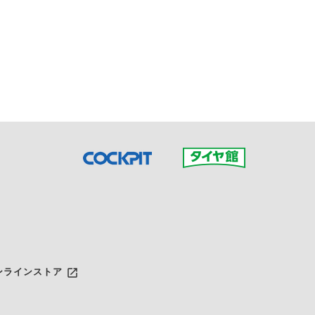
接ご予約の店舗までお問合せ
だいた店舗へご連絡くださ
launch
ンラインストア