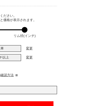
てください。
ると価格が表示されます。
リム径(インチ)
入車
変更
ンチ以上
変更
の確認方法