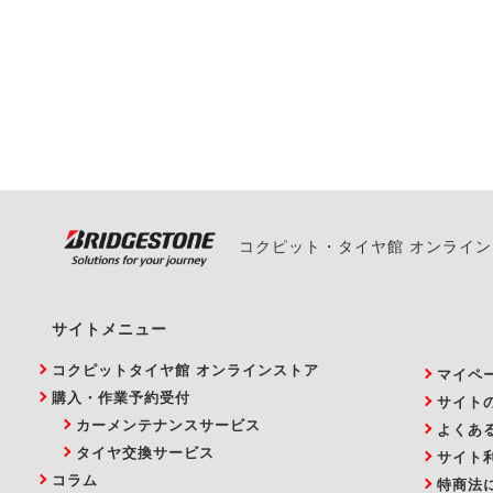
一部の商品・サービスの組み合
ご来店予約日の3営業
ご来店予約日の3営業
ください。
また、やむを得ない事
い。
コクピット・タイヤ館 オンライ
サイトメニュー
コクピットタイヤ館 オンラインストア
マイペ
購入・作業予約受付
サイト
カーメンテナンスサービス
よくあ
タイヤ交換サービス
サイト
コラム
特商法