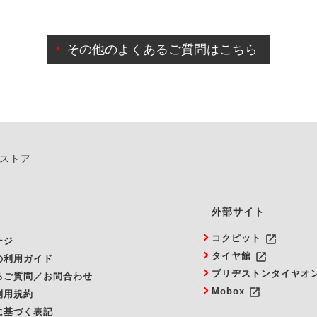
わせに限り、同時にご予約が出来ないものもございます。
日前までマイページからの予約日変更が可能です。
日前を過ぎている場合のご予約の日時変更につきましては、直
その他のよくあるご質問はこちら
由によりご予約のキャンセルをご希望の際は、直接ご予約いた
ンストア
外部サイト
launch
コクピット
ージ
launch
タイヤ館
の利用ガイド
ブリヂストンタイヤオ
るご質問／お問合わせ
launch
Mobox
利用規約
に基づく表記