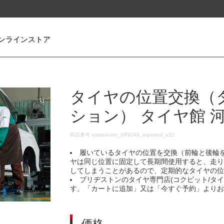
ンラインストア
タイヤの位置交換（
ション） タイヤ館 
DETAILS
商品番号
rotation-tire_SP9248_imported_o22
履いているタイヤの位置を交換（前輪と後輪
ヤは同じ位置に固定して長期間使用すると、走
してしまうことがあるので、定期的なタイヤの
ブリヂストンのタイヤ専門店(コクピット/タ
す。「カートに追加」又は「今すぐ予約」より
価格