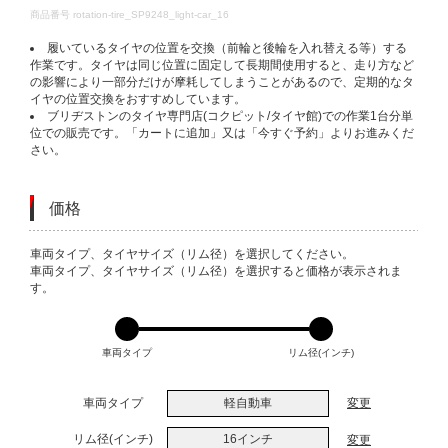
DETAILS
商品番号
rotation-tire_SP9248_light-car_16
履いているタイヤの位置を交換（前輪と後輪を入れ替える等）する
作業です。タイヤは同じ位置に固定して長期間使用すると、走り方など
の影響により一部分だけが摩耗してしまうことがあるので、定期的なタ
イヤの位置交換をおすすめしています。
ブリヂストンのタイヤ専門店(コクピット/タイヤ館)での作業1台分単
位での販売です。「カートに追加」又は「今すぐ予約」よりお進みくだ
さい。
価格
VARIATIONS
車両タイプ、タイヤサイズ（リム径）を選択してください。
車両タイプ、タイヤサイズ（リム径）を選択すると価格が表示されま
す。
車両タイプ
リム径(インチ)
車両タイプ
軽自動車
変更
リム径(インチ)
16インチ
変更