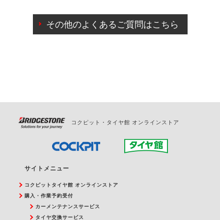
ご来店予約日の3営業日前までマイページからの予約
日変更が可能です。
その他のよくあるご質問はこちら
ご来店予約日の3営業日前を過ぎている場合のご予約
の日時変更につきましては、直接ご予約の店舗まで
お問合せください。
また、やむを得ない事由によりご予約のキャンセル
をご希望の際は、直接ご予約いただいた店舗へご連
絡ください。
コクピット・タイヤ館 オンラインストア
サイトメニュー
コクピットタイヤ館 オンラインストア
購入・作業予約受付
カーメンテナンスサービス
タイヤ交換サービス