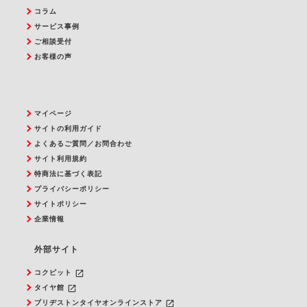
コラム
サービス事例
ご相談受付
お客様の声
マイページ
サイトの利用ガイド
よくあるご質問／お問合わせ
サイト利用規約
特商法に基づく表記
プライバシーポリシー
サイトポリシー
企業情報
外部サイト
launch
コクピット
launch
タイヤ館
launch
ブリヂストンタイヤオンラインストア