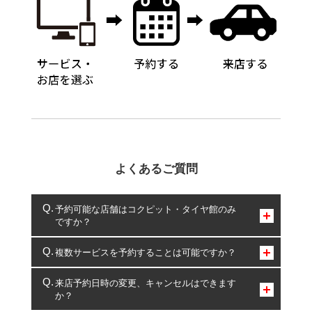
よくあるご質問
予約可能な店舗はコクピット・タイヤ館のみ
ですか？
コクピット・タイヤ館のみとなります。
複数サービスを予約することは可能ですか？
複数サービスのご予約は可能です。
来店予約日時の変更、キャンセルはできます
か？
一部の商品・サービスの組み合わせに限り、同時にご予約が
出来ないものもございます。