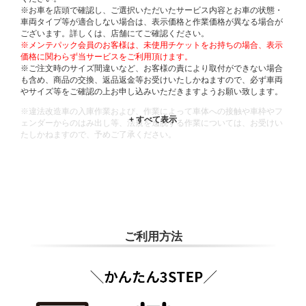
※お車を店頭で確認し、ご選択いただいたサービス内容とお車の状態・
車両タイプ等が適合しない場合は、表示価格と作業価格が異なる場合が
ございます。詳しくは、店舗にてご確認ください。
※メンテパック会員のお客様は、未使用チケットをお持ちの場合、表示
価格に関わらず当サービスをご利用頂けます。
※ご注文時のサイズ間違いなど、お客様の責により取付ができない場合
も含め、商品の交換、返品返金等お受けいたしかねますので、必ず車両
やサイズ等をご確認の上お申し込みいただきますようお願い致します。
※違法改造車の入庫作業および、作業によって車体への接触や車枠やフ
ェンダーからのはみ出し等、法規を逸脱する作業については、お受けい
たしかねますので、予めご了承ください。
※輸入車や一部希少車種等には対応できない場合もございます。
※おクルマの状態(作業の安全性を確保できない場合など含め)によって
は、ご来店当日であっても、作業をお断りさせて頂く場合もございま
す。
ADDITIONAL
INFORMATION
ご利用方法