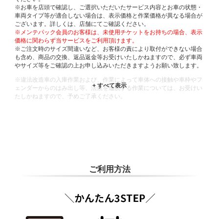
※お車を店頭で確認し、ご選択いただいたサービス内容とお車の状態・
車両タイプ等が適合しない場合は、表示価格と作業価格が異なる場合が
ございます。詳しくは、店舗にてご確認ください。
※メンテパック会員のお客様は、未使用チケットをお持ちの場合、表示
価格に関わらず当サービスをご利用頂けます。
※ご注文時のサイズ間違いなど、お客様の責により取付ができない場合
も含め、商品の交換、返品返金等お受けいたしかねますので、必ず車両
やサイズ等をご確認の上お申し込みいただきますようお願い致します。
※違法改造車の入庫作業および、作業によって車体への接触や車枠やフ
ェンダーからのはみ出し等、法規を逸脱する作業については、お受けい
たしかねますので、予めご了承ください。
※輸入車や一部希少車種等には対応できない場合もございます。
※おクルマの状態(作業の安全性を確保できない場合など含め)によって
は、ご来店当日であっても、作業をお断りさせて頂く場合もございま
す。
ADDITIONAL
INFORMATION
ご利用方法