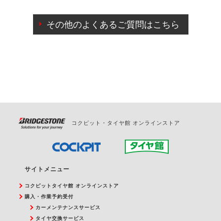
ご来店予約日の3営業日前までマイページからの予約
日変更が可能です。
その他のよくあるご質問はこちら
ご来店予約日の3営業日前を過ぎている場合のご予約
の日時変更につきましては、直接ご予約の店舗まで
お問合せください。
また、やむを得ない事由によりご予約のキャンセル
をご希望の際は、直接ご予約いただいた店舗へご連
絡ください。
コクピット・タイヤ館 オンラインストア
サイトメニュー
コクピットタイヤ館 オンラインストア
購入・作業予約受付
カーメンテナンスサービス
タイヤ交換サービス