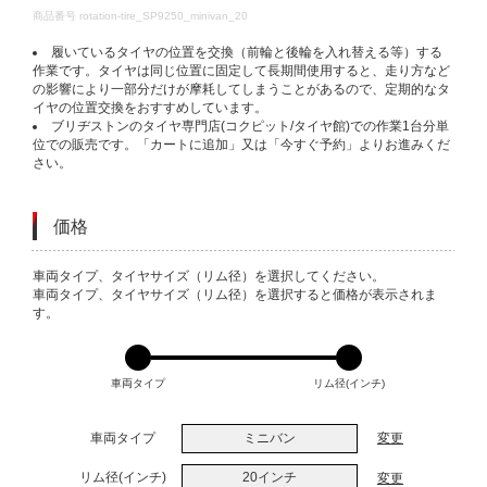
DETAILS
商品番号
rotation-tire_SP9250_minivan_20
履いているタイヤの位置を交換（前輪と後輪を入れ替える等）する
作業です。タイヤは同じ位置に固定して長期間使用すると、走り方など
の影響により一部分だけが摩耗してしまうことがあるので、定期的なタ
イヤの位置交換をおすすめしています。
ブリヂストンのタイヤ専門店(コクピット/タイヤ館)での作業1台分単
位での販売です。「カートに追加」又は「今すぐ予約」よりお進みくだ
さい。
価格
VARIATIONS
車両タイプ、タイヤサイズ（リム径）を選択してください。
車両タイプ、タイヤサイズ（リム径）を選択すると価格が表示されま
す。
車両タイプ
リム径(インチ)
車両タイプ
ミニバン
変更
リム径(インチ)
20インチ
変更