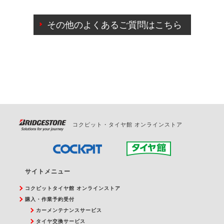
ご来店予約日の3営業日前までマイページからの予約
日変更が可能です。
その他のよくあるご質問はこちら
ご来店予約日の3営業日前を過ぎている場合のご予約
の日時変更につきましては、直接ご予約の店舗まで
お問合せください。
また、やむを得ない事由によりご予約のキャンセル
をご希望の際は、直接ご予約いただいた店舗へご連
絡ください。
コクピット・タイヤ館 オンラインストア
サイトメニュー
コクピットタイヤ館 オンラインストア
購入・作業予約受付
カーメンテナンスサービス
タイヤ交換サービス