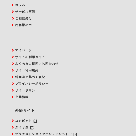
コラム
サービス事例
ご相談受付
お客様の声
マイページ
サイトの利用ガイド
よくあるご質問／お問合わせ
サイト利用規約
特商法に基づく表記
プライバシーポリシー
サイトポリシー
企業情報
外部サイト
launch
コクピット
launch
タイヤ館
launch
ブリヂストンタイヤオンラインストア