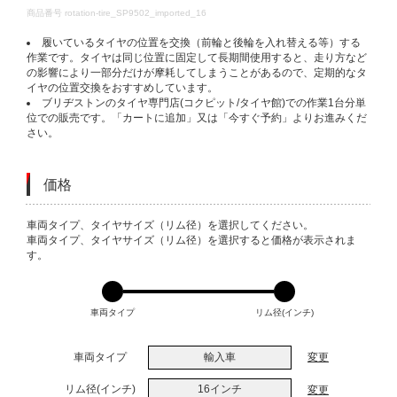
DETAILS
商品番号
rotation-tire_SP9502_imported_16
履いているタイヤの位置を交換（前輪と後輪を入れ替える等）する
作業です。タイヤは同じ位置に固定して長期間使用すると、走り方など
の影響により一部分だけが摩耗してしまうことがあるので、定期的なタ
イヤの位置交換をおすすめしています。
ブリヂストンのタイヤ専門店(コクピット/タイヤ館)での作業1台分単
位での販売です。「カートに追加」又は「今すぐ予約」よりお進みくだ
さい。
価格
VARIATIONS
車両タイプ、タイヤサイズ（リム径）を選択してください。
車両タイプ、タイヤサイズ（リム径）を選択すると価格が表示されま
す。
車両タイプ
リム径(インチ)
車両タイプ
輸入車
変更
リム径(インチ)
16インチ
変更