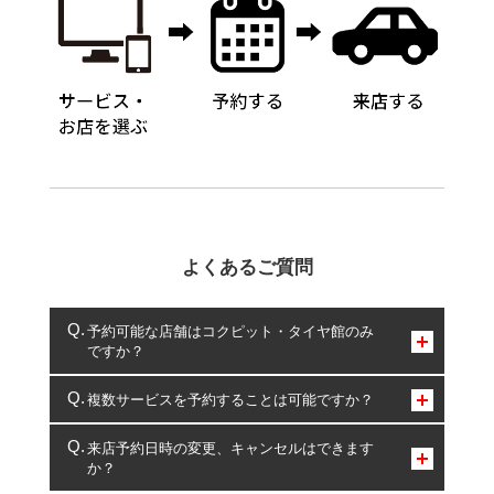
よくあるご質問
予約可能な店舗はコクピット・タイヤ館のみ
ですか？
コクピット・タイヤ館のみとなります。
複数サービスを予約することは可能ですか？
複数サービスのご予約は可能です。
来店予約日時の変更、キャンセルはできます
か？
一部の商品・サービスの組み合わせに限り、同時にご予約が
出来ないものもございます。