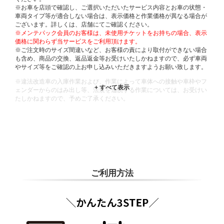
※お車を店頭で確認し、ご選択いただいたサービス内容とお車の状態・
車両タイプ等が適合しない場合は、表示価格と作業価格が異なる場合が
ございます。詳しくは、店舗にてご確認ください。
※メンテパック会員のお客様は、未使用チケットをお持ちの場合、表示
価格に関わらず当サービスをご利用頂けます。
※ご注文時のサイズ間違いなど、お客様の責により取付ができない場合
も含め、商品の交換、返品返金等お受けいたしかねますので、必ず車両
やサイズ等をご確認の上お申し込みいただきますようお願い致します。
※違法改造車の入庫作業および、作業によって車体への接触や車枠やフ
ェンダーからのはみ出し等、法規を逸脱する作業については、お受けい
たしかねますので、予めご了承ください。
※輸入車や一部希少車種等には対応できない場合もございます。
※おクルマの状態(作業の安全性を確保できない場合など含め)によって
は、ご来店当日であっても、作業をお断りさせて頂く場合もございま
す。
ADDITIONAL
INFORMATION
ご利用方法