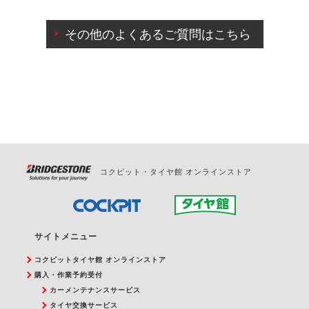
ご来店予約日の3営業日前までマイページからの予約
日変更が可能です。
その他のよくあるご質問はこちら
ご来店予約日の3営業日前を過ぎている場合のご予約
の日時変更につきましては、直接ご予約の店舗まで
お問合せください。
また、やむを得ない事由によりご予約のキャンセル
をご希望の際は、直接ご予約いただいた店舗へご連
絡ください。
コクピット・タイヤ館 オンラインストア
サイトメニュー
コクピットタイヤ館 オンラインストア
購入・作業予約受付
カーメンテナンスサービス
タイヤ交換サービス