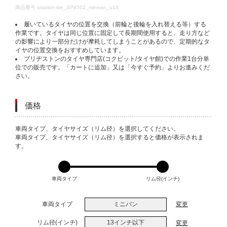
DETAILS
商品番号
rotation-tire_SP9502_minivan_u13
履いているタイヤの位置を交換（前輪と後輪を入れ替える等）する
作業です。タイヤは同じ位置に固定して長期間使用すると、走り方など
の影響により一部分だけが摩耗してしまうことがあるので、定期的なタ
イヤの位置交換をおすすめしています。
ブリヂストンのタイヤ専門店(コクピット/タイヤ館)での作業1台分単
位での販売です。「カートに追加」又は「今すぐ予約」よりお進みくだ
さい。
価格
VARIATIONS
車両タイプ、タイヤサイズ（リム径）を選択してください。
車両タイプ、タイヤサイズ（リム径）を選択すると価格が表示されま
す。
車両タイプ
リム径(インチ)
車両タイプ
ミニバン
変更
リム径(インチ)
13インチ以下
変更