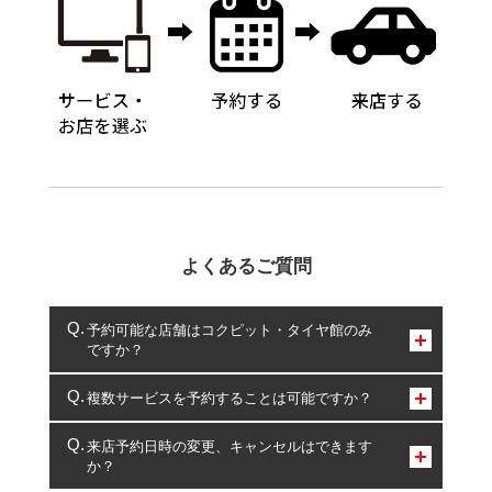
よくあるご質問
予約可能な店舗はコクピット・タイヤ館のみ
ですか？
コクピット・タイヤ館のみとなります。
複数サービスを予約することは可能ですか？
複数サービスのご予約は可能です。
来店予約日時の変更、キャンセルはできます
か？
一部の商品・サービスの組み合わせに限り、同時にご予約が
出来ないものもございます。