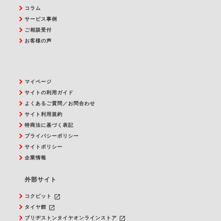
コラム
サービス事例
ご相談受付
お客様の声
マイページ
サイトの利用ガイド
よくあるご質問／お問合わせ
サイト利用規約
特商法に基づく表記
プライバシーポリシー
サイトポリシー
企業情報
外部サイト
launch
コクピット
launch
タイヤ館
launch
ブリヂストンタイヤオンラインストア