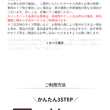
※お車を店頭で確認し、ご選択いただいたサービス内容とお車の状態・
車両タイプ等が適合しない場合は、表示価格と作業価格が異なる場合が
ございます。詳しくは、店舗にてご確認ください。
※メンテパック会員のお客様は、未使用チケットをお持ちの場合、表示
価格に関わらず当サービスをご利用頂けます。
※ご注文時のサイズ間違いなど、お客様の責により取付ができない場合
も含め、商品の交換、返品返金等お受けいたしかねますので、必ず車両
やサイズ等をご確認の上お申し込みいただきますようお願い致します。
※違法改造車の入庫作業および、作業によって車体への接触や車枠やフ
ェンダーからのはみ出し等、法規を逸脱する作業については、お受けい
たしかねますので、予めご了承ください。
※輸入車や一部希少車種等には対応できない場合もございます。
※おクルマの状態(作業の安全性を確保できない場合など含め)によって
は、ご来店当日であっても、作業をお断りさせて頂く場合もございま
す。
ADDITIONAL
INFORMATION
ご利用方法