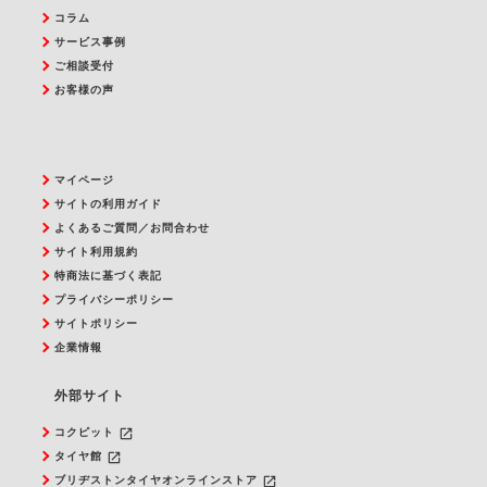
コラム
サービス事例
ご相談受付
お客様の声
マイページ
サイトの利用ガイド
よくあるご質問／お問合わせ
サイト利用規約
特商法に基づく表記
プライバシーポリシー
サイトポリシー
企業情報
外部サイト
launch
コクピット
launch
タイヤ館
launch
ブリヂストンタイヤオンラインストア