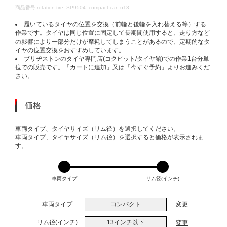
DETAILS
商品番号
rotation-tire_SP9504_compact-car_u13
履いているタイヤの位置を交換（前輪と後輪を入れ替える等）する
作業です。タイヤは同じ位置に固定して長期間使用すると、走り方など
の影響により一部分だけが摩耗してしまうことがあるので、定期的なタ
イヤの位置交換をおすすめしています。
ブリヂストンのタイヤ専門店(コクピット/タイヤ館)での作業1台分単
位での販売です。「カートに追加」又は「今すぐ予約」よりお進みくだ
さい。
価格
VARIATIONS
車両タイプ、タイヤサイズ（リム径）を選択してください。
車両タイプ、タイヤサイズ（リム径）を選択すると価格が表示されま
す。
車両タイプ
リム径(インチ)
車両タイプ
コンパクト
変更
リム径(インチ)
13インチ以下
変更