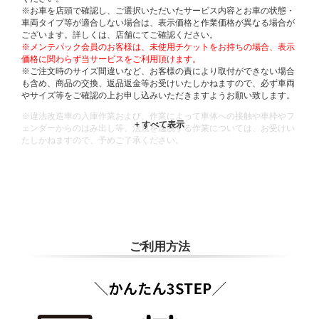
※お車を店頭で確認し、ご選択いただいたサービス内容とお車の状態・
車両タイプ等が適合しない場合は、表示価格と作業価格が異なる場合が
ございます。詳しくは、店舗にてご確認ください。
※メンテパック会員のお客様は、未使用チケットをお持ちの場合、表示
価格に関わらず当サービスをご利用頂けます。
※ご注文時のサイズ間違いなど、お客様の責により取付ができない場合
も含め、商品の交換、返品返金等お受けいたしかねますので、必ず車両
やサイズ等をご確認の上お申し込みいただきますようお願い致します。
※違法改造車の入庫作業および、作業によって車体への接触や車枠やフ
ェンダーからのはみ出し等、法規を逸脱する作業については、お受けい
たしかねますので、予めご了承ください。
※輸入車や一部希少車種等には対応できない場合もございます。
※おクルマの状態(作業の安全性を確保できない場合など含め)によって
は、ご来店当日であっても、作業をお断りさせて頂く場合もございま
す。
ADDITIONAL
INFORMATION
ご利用方法