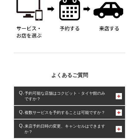
よくあるご質問
予約可能な店舗はコクピット・タイヤ館のみ
ですか？
コクピット・タイヤ館のみとなります。
複数サービスを予約することは可能ですか？
複数サービスのご予約は可能です。
来店予約日時の変更、キャンセルはできます
か？
一部の商品・サービスの組み合わせに限り、同時にご予約が
出来ないものもございます。