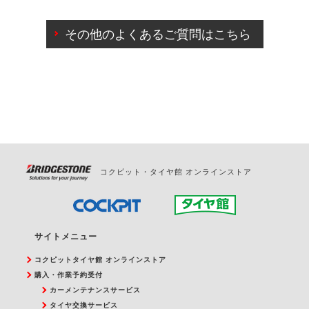
ご来店予約日の3営業日前までマイページからの予約
日変更が可能です。
その他のよくあるご質問はこちら
ご来店予約日の3営業日前を過ぎている場合のご予約
の日時変更につきましては、直接ご予約の店舗まで
お問合せください。
また、やむを得ない事由によりご予約のキャンセル
をご希望の際は、直接ご予約いただいた店舗へご連
絡ください。
コクピット・タイヤ館 オンラインストア
サイトメニュー
コクピットタイヤ館 オンラインストア
購入・作業予約受付
カーメンテナンスサービス
タイヤ交換サービス