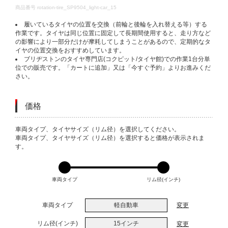
DETAILS
商品番号
rotation-tire_SP9504_light-car_15
履いているタイヤの位置を交換（前輪と後輪を入れ替える等）する
作業です。タイヤは同じ位置に固定して長期間使用すると、走り方など
の影響により一部分だけが摩耗してしまうことがあるので、定期的なタ
イヤの位置交換をおすすめしています。
ブリヂストンのタイヤ専門店(コクピット/タイヤ館)での作業1台分単
位での販売です。「カートに追加」又は「今すぐ予約」よりお進みくだ
さい。
価格
VARIATIONS
車両タイプ、タイヤサイズ（リム径）を選択してください。
車両タイプ、タイヤサイズ（リム径）を選択すると価格が表示されま
す。
車両タイプ
リム径(インチ)
車両タイプ
軽自動車
変更
リム径(インチ)
15インチ
変更