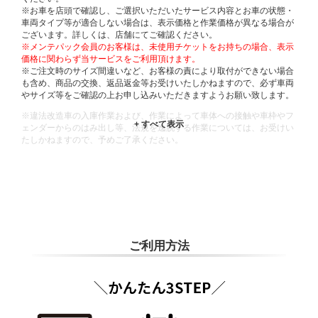
※お車を店頭で確認し、ご選択いただいたサービス内容とお車の状態・
車両タイプ等が適合しない場合は、表示価格と作業価格が異なる場合が
ございます。詳しくは、店舗にてご確認ください。
※メンテパック会員のお客様は、未使用チケットをお持ちの場合、表示
価格に関わらず当サービスをご利用頂けます。
※ご注文時のサイズ間違いなど、お客様の責により取付ができない場合
も含め、商品の交換、返品返金等お受けいたしかねますので、必ず車両
やサイズ等をご確認の上お申し込みいただきますようお願い致します。
※違法改造車の入庫作業および、作業によって車体への接触や車枠やフ
ェンダーからのはみ出し等、法規を逸脱する作業については、お受けい
たしかねますので、予めご了承ください。
※輸入車や一部希少車種等には対応できない場合もございます。
※おクルマの状態(作業の安全性を確保できない場合など含め)によって
は、ご来店当日であっても、作業をお断りさせて頂く場合もございま
す。
ADDITIONAL
INFORMATION
ご利用方法