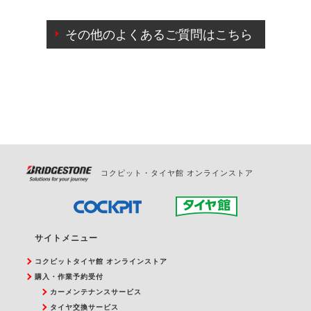
ご来店予約日の3営業日前までマイページからの予約
日変更が可能です。
その他のよくあるご質問はこちら
ご来店予約日の3営業日前を過ぎている場合のご予約
の日時変更につきましては、直接ご予約の店舗まで
お問合せください。
また、やむを得ない事由によりご予約のキャンセル
をご希望の際は、直接ご予約いただいた店舗へご連
絡ください。
コクピット・タイヤ館 オンラインストア
サイトメニュー
コクピットタイヤ館 オンラインストア
購入・作業予約受付
カーメンテナンスサービス
タイヤ交換サービス