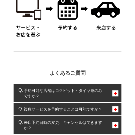
よくあるご質問
予約可能な店舗はコクピット・タイヤ館のみ
ですか？
コクピット・タイヤ館のみとなります。
複数サービスを予約することは可能ですか？
複数サービスのご予約は可能です。
来店予約日時の変更、キャンセルはできます
か？
一部の商品・サービスの組み合わせに限り、同時にご予約が
出来ないものもございます。