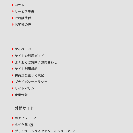
コラム
サービス事例
ご相談受付
お客様の声
マイページ
サイトの利用ガイド
よくあるご質問／お問合わせ
サイト利用規約
特商法に基づく表記
プライバシーポリシー
サイトポリシー
企業情報
外部サイト
launch
コクピット
launch
タイヤ館
launch
ブリヂストンタイヤオンラインストア