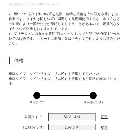
DETAILS
商品番号
rotation-tire_SP9504_suv_16
履いているタイヤの位置を交換（前輪と後輪を入れ替える等）する
作業です。タイヤは同じ位置に固定して長期間使用すると、走り方など
の影響により一部分だけが摩耗してしまうことがあるので、定期的なタ
イヤの位置交換をおすすめしています。
ブリヂストンのタイヤ専門店(コクピット/タイヤ館)での作業1台分単
位での販売です。「カートに追加」又は「今すぐ予約」よりお進みくだ
さい。
価格
VARIATIONS
車両タイプ、タイヤサイズ（リム径）を選択してください。
車両タイプ、タイヤサイズ（リム径）を選択すると価格が表示されま
す。
車両タイプ
リム径(インチ)
車両タイプ
SUV・4×4
変更
リム径(インチ)
16インチ
変更