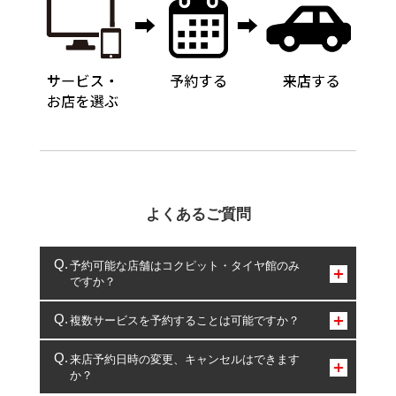
よくあるご質問
予約可能な店舗はコクピット・タイヤ館のみ
ですか？
コクピット・タイヤ館のみとなります。
複数サービスを予約することは可能ですか？
複数サービスのご予約は可能です。
来店予約日時の変更、キャンセルはできます
か？
一部の商品・サービスの組み合わせに限り、同時にご予約が
出来ないものもございます。