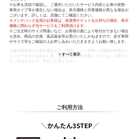
※お車を店頭で確認し、ご選択いただいたサービス内容とお車の状態・
車両タイプ等が適合しない場合は、表示価格と作業価格が異なる場合が
ございます。詳しくは、店舗にてご確認ください。
※メンテパック会員のお客様は、未使用チケットをお持ちの場合、表示
価格に関わらず当サービスをご利用頂けます。
※ご注文時のサイズ間違いなど、お客様の責により取付ができない場合
も含め、商品の交換、返品返金等お受けいたしかねますので、必ず車両
やサイズ等をご確認の上お申し込みいただきますようお願い致します。
※違法改造車の入庫作業および、作業によって車体への接触や車枠やフ
ェンダーからのはみ出し等、法規を逸脱する作業については、お受けい
たしかねますので、予めご了承ください。
※輸入車や一部希少車種等には対応できない場合もございます。
※おクルマの状態(作業の安全性を確保できない場合など含め)によって
は、ご来店当日であっても、作業をお断りさせて頂く場合もございま
す。
ADDITIONAL
INFORMATION
ご利用方法