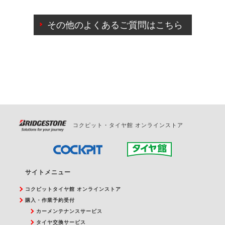
ご来店予約日の3営業日前までマイページからの予約
日変更が可能です。
その他のよくあるご質問はこちら
ご来店予約日の3営業日前を過ぎている場合のご予約
の日時変更につきましては、直接ご予約の店舗まで
お問合せください。
また、やむを得ない事由によりご予約のキャンセル
をご希望の際は、直接ご予約いただいた店舗へご連
絡ください。
コクピット・タイヤ館 オンラインストア
サイトメニュー
コクピットタイヤ館 オンラインストア
購入・作業予約受付
カーメンテナンスサービス
タイヤ交換サービス