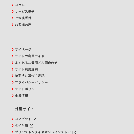
コラム
サービス事例
ご相談受付
お客様の声
マイページ
サイトの利用ガイド
よくあるご質問／お問合わせ
サイト利用規約
特商法に基づく表記
プライバシーポリシー
サイトポリシー
企業情報
外部サイト
launch
コクピット
launch
タイヤ館
launch
ブリヂストンタイヤオンラインストア