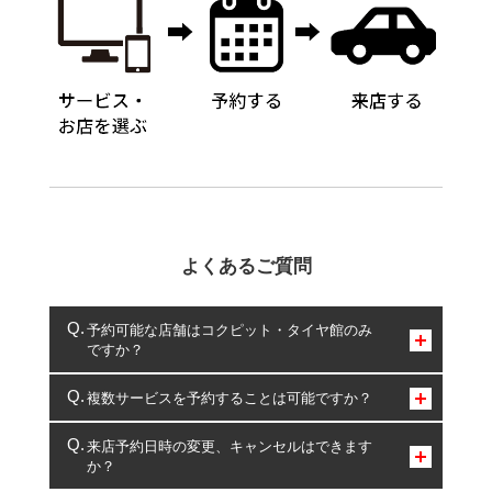
よくあるご質問
予約可能な店舗はコクピット・タイヤ館のみ
ですか？
コクピット・タイヤ館のみとなります。
複数サービスを予約することは可能ですか？
複数サービスのご予約は可能です。
来店予約日時の変更、キャンセルはできます
か？
一部の商品・サービスの組み合わせに限り、同時にご予約が
出来ないものもございます。