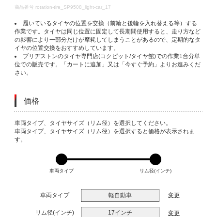
DETAILS
商品番号
rotation-tire_SP9508_light-car_17
履いているタイヤの位置を交換（前輪と後輪を入れ替える等）する
作業です。タイヤは同じ位置に固定して長期間使用すると、走り方など
の影響により一部分だけが摩耗してしまうことがあるので、定期的なタ
イヤの位置交換をおすすめしています。
ブリヂストンのタイヤ専門店(コクピット/タイヤ館)での作業1台分単
位での販売です。「カートに追加」又は「今すぐ予約」よりお進みくだ
さい。
価格
VARIATIONS
車両タイプ、タイヤサイズ（リム径）を選択してください。
車両タイプ、タイヤサイズ（リム径）を選択すると価格が表示されま
す。
車両タイプ
リム径(インチ)
車両タイプ
軽自動車
変更
リム径(インチ)
17インチ
変更