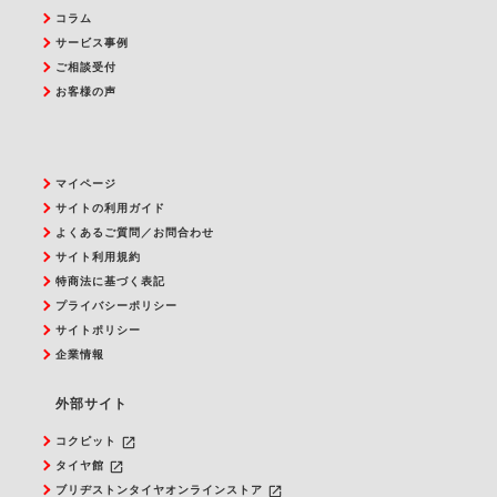
コラム
サービス事例
ご相談受付
お客様の声
マイページ
サイトの利用ガイド
よくあるご質問／お問合わせ
サイト利用規約
特商法に基づく表記
プライバシーポリシー
サイトポリシー
企業情報
外部サイト
launch
コクピット
launch
タイヤ館
launch
ブリヂストンタイヤオンラインストア