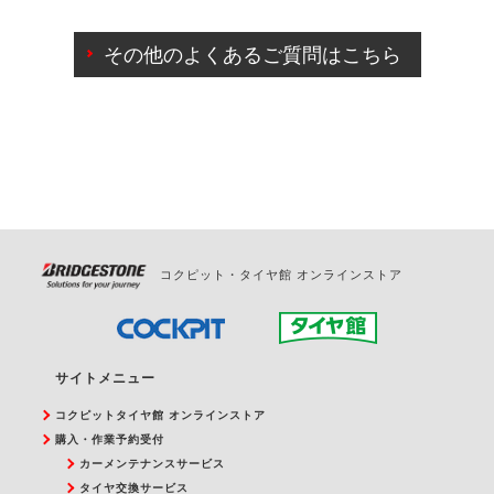
ご来店予約日の3営業日前までマイページからの予約
日変更が可能です。
その他のよくあるご質問はこちら
ご来店予約日の3営業日前を過ぎている場合のご予約
の日時変更につきましては、直接ご予約の店舗まで
お問合せください。
また、やむを得ない事由によりご予約のキャンセル
をご希望の際は、直接ご予約いただいた店舗へご連
絡ください。
コクピット・タイヤ館 オンラインストア
サイトメニュー
コクピットタイヤ館 オンラインストア
購入・作業予約受付
カーメンテナンスサービス
タイヤ交換サービス