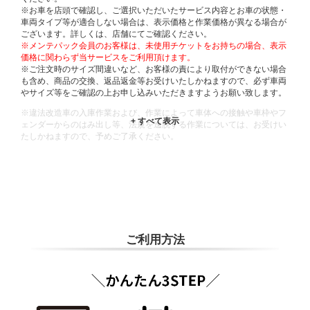
※お車を店頭で確認し、ご選択いただいたサービス内容とお車の状態・
車両タイプ等が適合しない場合は、表示価格と作業価格が異なる場合が
ございます。詳しくは、店舗にてご確認ください。
※メンテパック会員のお客様は、未使用チケットをお持ちの場合、表示
価格に関わらず当サービスをご利用頂けます。
※ご注文時のサイズ間違いなど、お客様の責により取付ができない場合
も含め、商品の交換、返品返金等お受けいたしかねますので、必ず車両
やサイズ等をご確認の上お申し込みいただきますようお願い致します。
※違法改造車の入庫作業および、作業によって車体への接触や車枠やフ
ェンダーからのはみ出し等、法規を逸脱する作業については、お受けい
たしかねますので、予めご了承ください。
※輸入車や一部希少車種等には対応できない場合もございます。
※おクルマの状態(作業の安全性を確保できない場合など含め)によって
は、ご来店当日であっても、作業をお断りさせて頂く場合もございま
す。
ADDITIONAL
INFORMATION
ご利用方法