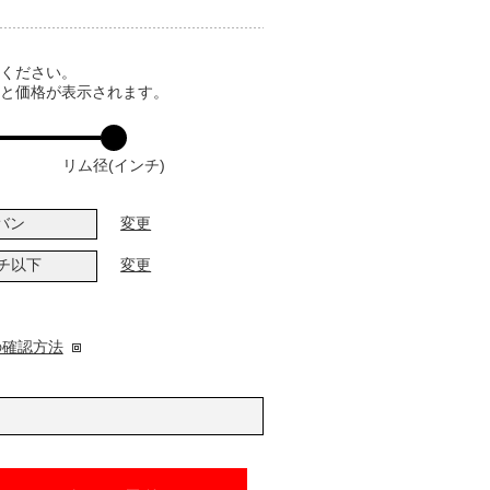
てください。
ると価格が表示されます。
リム径(インチ)
バン
変更
ンチ以下
変更
の確認方法