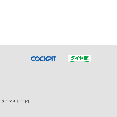
接ご予約の店舗までお問合せ
だいた店舗へご連絡くださ
launch
ンラインストア