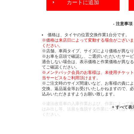
カートに追加
TO
CART
OPTIONS
- 注意事項 
価格は、タイヤの位置交換作業1台分です。
※価格は来店日によって変動する場合がござい
ください。
※店舗、車両タイプ、サイズにより価格が異な
※お車を店頭で確認し、ご選択いただいたサー
適合しない場合は、表示価格と作業価格が異な
てご確認ください。
※メンテパック会員のお客様は、未使用チケッ
当サービスをご利用頂けます。
※ご注文時のサイズ間違いなど、お客様の責に
交換、返品返金等お受けいたしかねますので、
込みいただきますようお願い致します。
※違法改造車の入庫作業および、作業によって
はみ出し等、法規を逸脱する作業については、
ください。
※輸入車や一部希少車種等には対応できない場
※おクルマの状態(作業の安全性を確保できない
であっても、作業をお断りさせて頂く場合もご