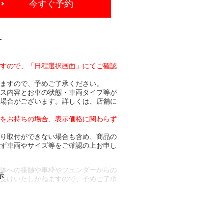
今すぐ予約
-
ますので、「日程選択画面」にてご確認
りますので、予めご了承ください。
ビス内容とお車の状態・車両タイプ等が
る場合がございます。詳しくは、店舗に
トをお持ちの場合、表示価格に関わらず
より取付ができない場合も含め、商品の
必ず車両やサイズ等をご確認の上お申し
車体への接触や車枠やフェンダーからの
お受けいたしかねますので、予めご了承
合もございます。
場合など含め)によっては、ご来店当日
ざいます。