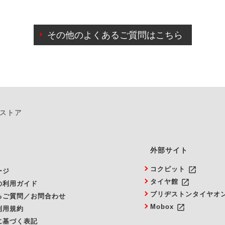
わせに限り、同時にご予約が出来ないものもございます。
日前までマイページからの予約日変更が可能です。
日前を過ぎている場合のご予約の日時変更につきましては、直
その他のよくあるご質問はこちら
由によりご予約のキャンセルをご希望の際は、直接ご予約いた
ンストア
外部サイト
launch
コクピット
ージ
launch
タイヤ館
の利用ガイド
ブリヂストンタイヤオ
るご質問／お問合わせ
launch
Mobox
利用規約
に基づく表記