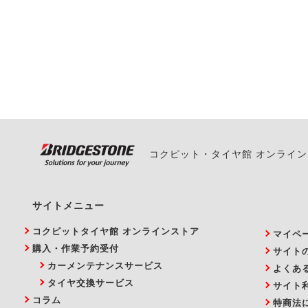
一部の商品・サービスの組み合
ご来店予約日の3営業
ご来店予約日の3営業
ください。
また、やむを得ない事
い。
コクピット・タイヤ館 オンライ
サイトメニュー
コクピットタイヤ館 オンラインストア
マイペ
購入・作業予約受付
サイト
カーメンテナンスサービス
よくあ
タイヤ交換サービス
サイト
コラム
特商法