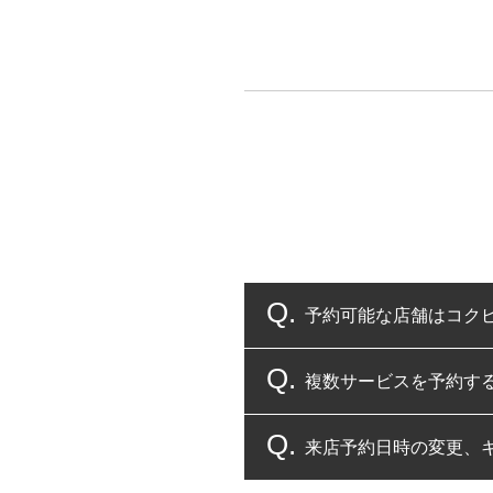
予約可能な店舗はコク
複数サービスを予約す
コクピット・タイヤ館
来店予約日時の変更、
複数サービスのご予約