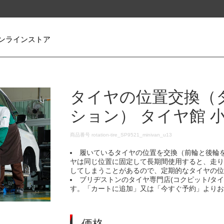
ンラインストア
タイヤの位置交換（
ション） タイヤ館 
DETAILS
商品番号
rotation-tire_SP9521_minivan_u13
履いているタイヤの位置を交換（前輪と後輪
ヤは同じ位置に固定して長期間使用すると、走
してしまうことがあるので、定期的なタイヤの
ブリヂストンのタイヤ専門店(コクピット/タ
す。「カートに追加」又は「今すぐ予約」より
価格