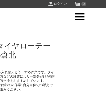
ログイン
0
タイヤローテー
小倉北
を入れ替える等）する作業です。タイ
り方などの影響により一部分だけが摩耗
位置交換をおすすめしています。
イヤ館)での作業1台分単位での販売で
お進みください。