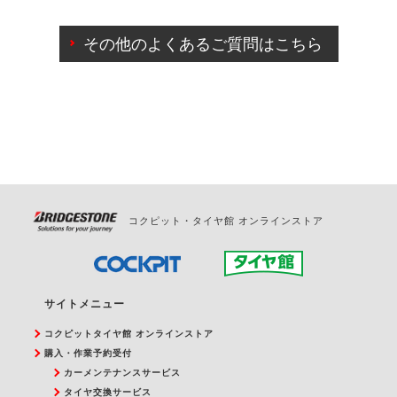
ご来店予約日の3営業日前までマイページからの予約
日変更が可能です。
その他のよくあるご質問はこちら
ご来店予約日の3営業日前を過ぎている場合のご予約
の日時変更につきましては、直接ご予約の店舗まで
お問合せください。
また、やむを得ない事由によりご予約のキャンセル
をご希望の際は、直接ご予約いただいた店舗へご連
絡ください。
コクピット・タイヤ館 オンラインストア
サイトメニュー
コクピットタイヤ館 オンラインストア
購入・作業予約受付
カーメンテナンスサービス
タイヤ交換サービス