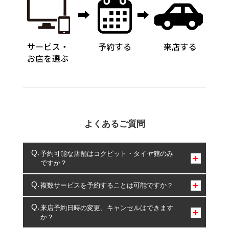
よくあるご質問
予約可能な店舗はコクピット・タイヤ館のみ
ですか？
コクピット・タイヤ館のみとなります。
複数サービスを予約することは可能ですか？
複数サービスのご予約は可能です。
来店予約日時の変更、キャンセルはできます
か？
一部の商品・サービスの組み合わせに限り、同時にご予約が
出来ないものもございます。