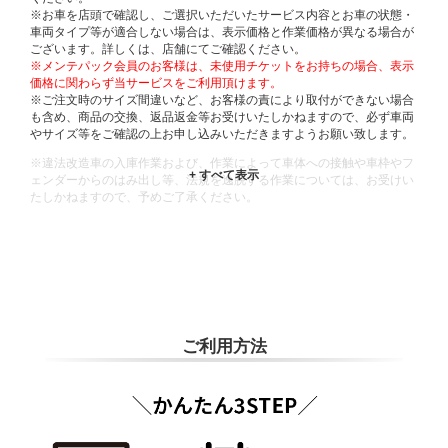
※お車を店頭で確認し、ご選択いただいたサービス内容とお車の状態・
車両タイプ等が適合しない場合は、表示価格と作業価格が異なる場合が
ございます。詳しくは、店舗にてご確認ください。
※メンテパック会員のお客様は、未使用チケットをお持ちの場合、表示
価格に関わらず当サービスをご利用頂けます。
※ご注文時のサイズ間違いなど、お客様の責により取付ができない場合
も含め、商品の交換、返品返金等お受けいたしかねますので、必ず車両
やサイズ等をご確認の上お申し込みいただきますようお願い致します。
※違法改造車の入庫作業および、作業によって車体への接触や車枠やフ
ェンダーからのはみ出し等、法規を逸脱する作業については、お受けい
たしかねますので、予めご了承ください。
※輸入車や一部希少車種等には対応できない場合もございます。
※おクルマの状態(作業の安全性を確保できない場合など含め)によって
は、ご来店当日であっても、作業をお断りさせて頂く場合もございま
す。
ADDITIONAL
INFORMATION
ご利用方法