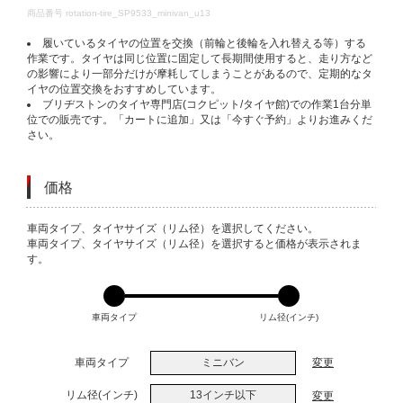
DETAILS
商品番号
rotation-tire_SP9533_minivan_u13
履いているタイヤの位置を交換（前輪と後輪を入れ替える等）する
作業です。タイヤは同じ位置に固定して長期間使用すると、走り方など
の影響により一部分だけが摩耗してしまうことがあるので、定期的なタ
イヤの位置交換をおすすめしています。
ブリヂストンのタイヤ専門店(コクピット/タイヤ館)での作業1台分単
位での販売です。「カートに追加」又は「今すぐ予約」よりお進みくだ
さい。
価格
VARIATIONS
車両タイプ、タイヤサイズ（リム径）を選択してください。
車両タイプ、タイヤサイズ（リム径）を選択すると価格が表示されま
す。
車両タイプ
リム径(インチ)
車両タイプ
ミニバン
変更
リム径(インチ)
13インチ以下
変更