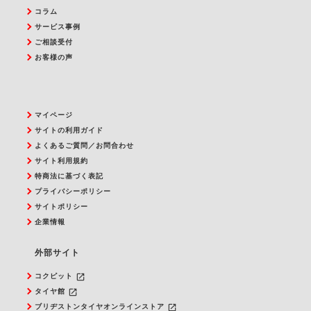
コラム
サービス事例
ご相談受付
お客様の声
マイページ
サイトの利用ガイド
よくあるご質問／お問合わせ
サイト利用規約
特商法に基づく表記
プライバシーポリシー
サイトポリシー
企業情報
外部サイト
launch
コクピット
launch
タイヤ館
launch
ブリヂストンタイヤオンラインストア