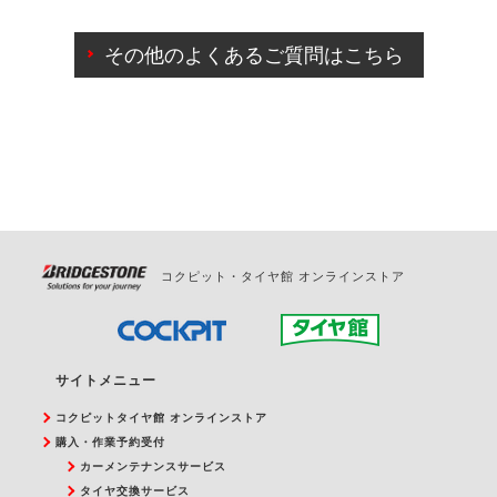
ご来店予約日の3営業日前までマイページからの予約
日変更が可能です。
その他のよくあるご質問はこちら
ご来店予約日の3営業日前を過ぎている場合のご予約
の日時変更につきましては、直接ご予約の店舗まで
お問合せください。
また、やむを得ない事由によりご予約のキャンセル
をご希望の際は、直接ご予約いただいた店舗へご連
絡ください。
コクピット・タイヤ館 オンラインストア
サイトメニュー
コクピットタイヤ館 オンラインストア
購入・作業予約受付
カーメンテナンスサービス
タイヤ交換サービス