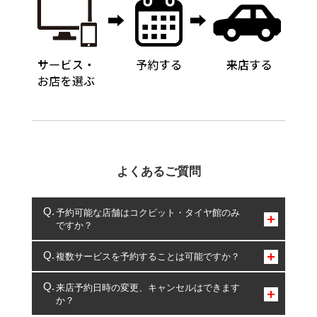
よくあるご質問
予約可能な店舗はコクピット・タイヤ館のみ
ですか？
コクピット・タイヤ館のみとなります。
複数サービスを予約することは可能ですか？
複数サービスのご予約は可能です。
来店予約日時の変更、キャンセルはできます
か？
一部の商品・サービスの組み合わせに限り、同時にご予約が
出来ないものもございます。