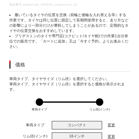
DETAILS
商品番号
rotation-tire_SP9534_compact-car_16
履いているタイヤの位置を交換（前輪と後輪を入れ替える等）する
作業です。タイヤは同じ位置に固定して長期間使用すると、走り方など
の影響により一部分だけが摩耗してしまうことがあるので、定期的なタ
イヤの位置交換をおすすめしています。
ブリヂストンのタイヤ専門店(コクピット/タイヤ館)での作業1台分単
位での販売です。「カートに追加」又は「今すぐ予約」よりお進みくだ
さい。
価格
VARIATIONS
車両タイプ、タイヤサイズ（リム径）を選択してください。
車両タイプ、タイヤサイズ（リム径）を選択すると価格が表示されま
す。
車両タイプ
リム径(インチ)
車両タイプ
コンパクト
変更
リム径(インチ)
16インチ
変更