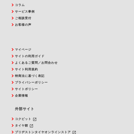
コラム
サービス事例
ご相談受付
お客様の声
マイページ
サイトの利用ガイド
よくあるご質問／お問合わせ
サイト利用規約
特商法に基づく表記
プライバシーポリシー
サイトポリシー
企業情報
外部サイト
launch
コクピット
launch
タイヤ館
launch
ブリヂストンタイヤオンラインストア