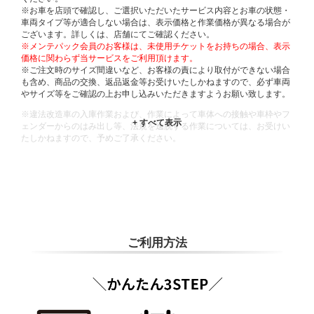
※お車を店頭で確認し、ご選択いただいたサービス内容とお車の状態・
車両タイプ等が適合しない場合は、表示価格と作業価格が異なる場合が
ございます。詳しくは、店舗にてご確認ください。
※メンテパック会員のお客様は、未使用チケットをお持ちの場合、表示
価格に関わらず当サービスをご利用頂けます。
※ご注文時のサイズ間違いなど、お客様の責により取付ができない場合
も含め、商品の交換、返品返金等お受けいたしかねますので、必ず車両
やサイズ等をご確認の上お申し込みいただきますようお願い致します。
※違法改造車の入庫作業および、作業によって車体への接触や車枠やフ
ェンダーからのはみ出し等、法規を逸脱する作業については、お受けい
たしかねますので、予めご了承ください。
※輸入車や一部希少車種等には対応できない場合もございます。
※おクルマの状態(作業の安全性を確保できない場合など含め)によって
は、ご来店当日であっても、作業をお断りさせて頂く場合もございま
す。
ADDITIONAL
INFORMATION
ご利用方法