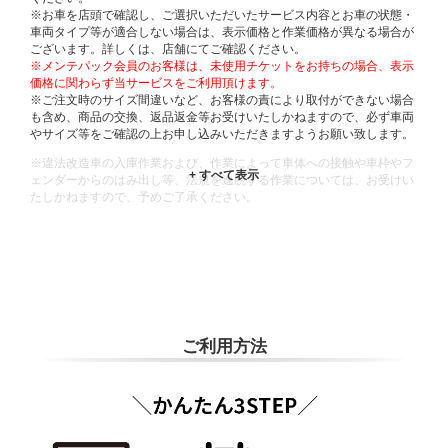
※お車を店頭で確認し、ご選択いただいたサービス内容とお車の状態・
車両タイプ等が適合しない場合は、表示価格と作業価格が異なる場合が
ございます。詳しくは、店舗にてご確認ください。
※メンテパック会員のお客様は、未使用チケットをお持ちの場合、表示
価格に関わらず当サービスをご利用頂けます。
※ご注文時のサイズ間違いなど、お客様の責により取付ができない場合
も含め、商品の交換、返品返金等お受けいたしかねますので、必ず車両
やサイズ等をご確認の上お申し込みいただきますようお願い致します。
※違法改造車の入庫作業および、作業によって車体への接触や車枠やフ
ェンダーからのはみ出し等、法規を逸脱する作業については、お受けい
たしかねますので、予めご了承ください。
※輸入車や一部希少車種等には対応できない場合もございます。
※おクルマの状態(作業の安全性を確保できない場合など含め)によって
は、ご来店当日であっても、作業をお断りさせて頂く場合もございま
す。
ADDITIONAL
INFORMATION
ご利用方法