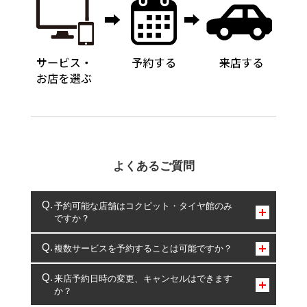
よくあるご質問
予約可能な店舗はコクピット・タイヤ館のみ
ですか？
コクピット・タイヤ館のみとなります。
複数サービスを予約することは可能ですか？
複数サービスのご予約は可能です。
来店予約日時の変更、キャンセルはできます
か？
一部の商品・サービスの組み合わせに限り、同時にご予約が
出来ないものもございます。