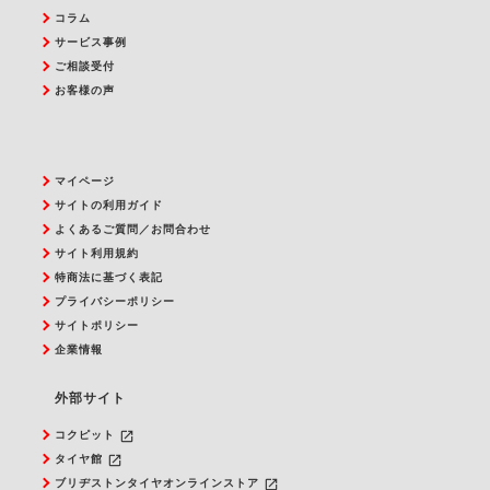
コラム
サービス事例
ご相談受付
お客様の声
マイページ
サイトの利用ガイド
よくあるご質問／お問合わせ
サイト利用規約
特商法に基づく表記
プライバシーポリシー
サイトポリシー
企業情報
外部サイト
launch
コクピット
launch
タイヤ館
launch
ブリヂストンタイヤオンラインストア