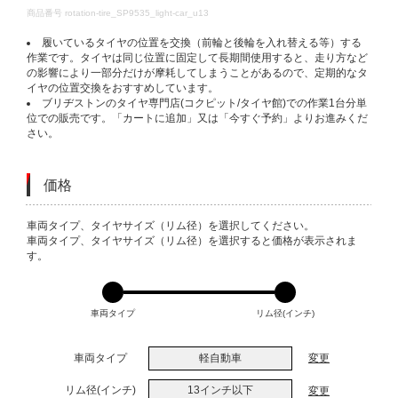
DETAILS
商品番号
rotation-tire_SP9535_light-car_u13
履いているタイヤの位置を交換（前輪と後輪を入れ替える等）する
作業です。タイヤは同じ位置に固定して長期間使用すると、走り方など
の影響により一部分だけが摩耗してしまうことがあるので、定期的なタ
イヤの位置交換をおすすめしています。
ブリヂストンのタイヤ専門店(コクピット/タイヤ館)での作業1台分単
位での販売です。「カートに追加」又は「今すぐ予約」よりお進みくだ
さい。
価格
VARIATIONS
車両タイプ、タイヤサイズ（リム径）を選択してください。
車両タイプ、タイヤサイズ（リム径）を選択すると価格が表示されま
す。
車両タイプ
リム径(インチ)
車両タイプ
軽自動車
変更
リム径(インチ)
13インチ以下
変更