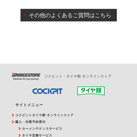
ご来店予約日の3営業日前までマイページからの予約
日変更が可能です。
その他のよくあるご質問はこちら
ご来店予約日の3営業日前を過ぎている場合のご予約
の日時変更につきましては、直接ご予約の店舗まで
お問合せください。
また、やむを得ない事由によりご予約のキャンセル
をご希望の際は、直接ご予約いただいた店舗へご連
絡ください。
コクピット・タイヤ館 オンラインストア
サイトメニュー
コクピットタイヤ館 オンラインストア
購入・作業予約受付
カーメンテナンスサービス
タイヤ交換サービス