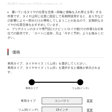
DETAILS
商品番号
rotation-tire_SP9536_compact-car_19
履いているタイヤの位置を交換（前輪と後輪を入れ替える等）する
作業です。タイヤは同じ位置に固定して長期間使用すると、走り方など
の影響により一部分だけが摩耗してしまうことがあるので、定期的なタ
イヤの位置交換をおすすめしています。
ブリヂストンのタイヤ専門店(コクピット/タイヤ館)での作業1台分単
位での販売です。「カートに追加」又は「今すぐ予約」よりお進みくだ
さい。
価格
VARIATIONS
車両タイプ、タイヤサイズ（リム径）を選択してください。
車両タイプ、タイヤサイズ（リム径）を選択すると価格が表示されま
す。
車両タイプ
リム径(インチ)
車両タイプ
コンパクト
変更
リム径(インチ)
19インチ
変更