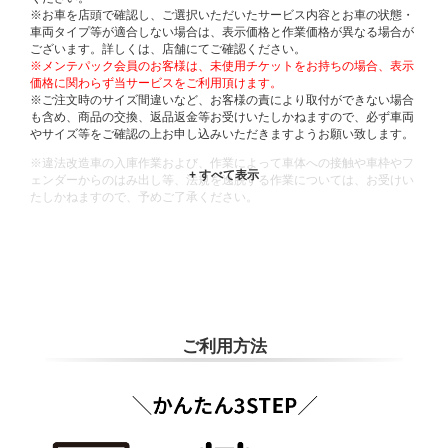
※お車を店頭で確認し、ご選択いただいたサービス内容とお車の状態・
車両タイプ等が適合しない場合は、表示価格と作業価格が異なる場合が
ございます。詳しくは、店舗にてご確認ください。
※メンテパック会員のお客様は、未使用チケットをお持ちの場合、表示
価格に関わらず当サービスをご利用頂けます。
※ご注文時のサイズ間違いなど、お客様の責により取付ができない場合
も含め、商品の交換、返品返金等お受けいたしかねますので、必ず車両
やサイズ等をご確認の上お申し込みいただきますようお願い致します。
※違法改造車の入庫作業および、作業によって車体への接触や車枠やフ
ェンダーからのはみ出し等、法規を逸脱する作業については、お受けい
たしかねますので、予めご了承ください。
※輸入車や一部希少車種等には対応できない場合もございます。
※おクルマの状態(作業の安全性を確保できない場合など含め)によって
は、ご来店当日であっても、作業をお断りさせて頂く場合もございま
す。
ADDITIONAL
INFORMATION
ご利用方法