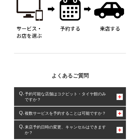
よくあるご質問
予約可能な店舗はコクピット・タイヤ館のみ
ですか？
コクピット・タイヤ館のみとなります。
複数サービスを予約することは可能ですか？
複数サービスのご予約は可能です。
来店予約日時の変更、キャンセルはできます
か？
一部の商品・サービスの組み合わせに限り、同時にご予約が
出来ないものもございます。