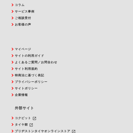
コラム
サービス事例
ご相談受付
お客様の声
マイページ
サイトの利用ガイド
よくあるご質問／お問合わせ
サイト利用規約
特商法に基づく表記
プライバシーポリシー
サイトポリシー
企業情報
外部サイト
launch
コクピット
launch
タイヤ館
launch
ブリヂストンタイヤオンラインストア