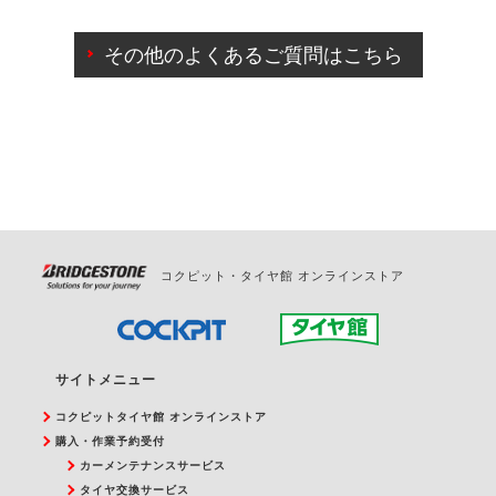
ご来店予約日の3営業日前までマイページからの予約
日変更が可能です。
その他のよくあるご質問はこちら
ご来店予約日の3営業日前を過ぎている場合のご予約
の日時変更につきましては、直接ご予約の店舗まで
お問合せください。
また、やむを得ない事由によりご予約のキャンセル
をご希望の際は、直接ご予約いただいた店舗へご連
絡ください。
コクピット・タイヤ館 オンラインストア
サイトメニュー
コクピットタイヤ館 オンラインストア
購入・作業予約受付
カーメンテナンスサービス
タイヤ交換サービス