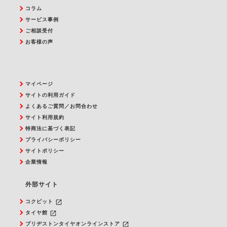
コラム
サービス事例
ご相談受付
お客様の声
マイページ
サイトの利用ガイド
よくあるご質問／お問合わせ
サイト利用規約
特商法に基づく表記
プライバシーポリシー
サイトポリシー
企業情報
外部サイト
launch
コクピット
launch
タイヤ館
launch
ブリヂストンタイヤオンラインストア