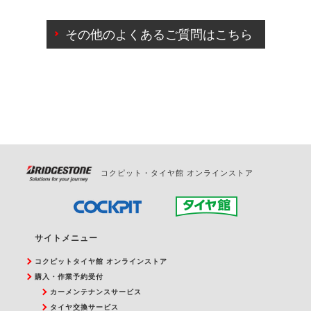
ご来店予約日の3営業日前までマイページからの予約
日変更が可能です。
その他のよくあるご質問はこちら
ご来店予約日の3営業日前を過ぎている場合のご予約
の日時変更につきましては、直接ご予約の店舗まで
お問合せください。
また、やむを得ない事由によりご予約のキャンセル
をご希望の際は、直接ご予約いただいた店舗へご連
絡ください。
コクピット・タイヤ館 オンラインストア
サイトメニュー
コクピットタイヤ館 オンラインストア
購入・作業予約受付
カーメンテナンスサービス
タイヤ交換サービス