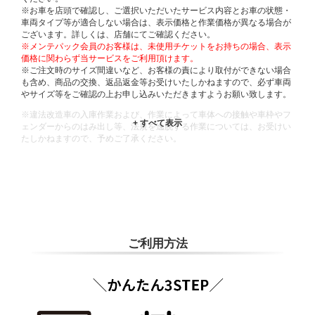
※お車を店頭で確認し、ご選択いただいたサービス内容とお車の状態・
車両タイプ等が適合しない場合は、表示価格と作業価格が異なる場合が
ございます。詳しくは、店舗にてご確認ください。
※メンテパック会員のお客様は、未使用チケットをお持ちの場合、表示
価格に関わらず当サービスをご利用頂けます。
※ご注文時のサイズ間違いなど、お客様の責により取付ができない場合
も含め、商品の交換、返品返金等お受けいたしかねますので、必ず車両
やサイズ等をご確認の上お申し込みいただきますようお願い致します。
※違法改造車の入庫作業および、作業によって車体への接触や車枠やフ
ェンダーからのはみ出し等、法規を逸脱する作業については、お受けい
たしかねますので、予めご了承ください。
※輸入車や一部希少車種等には対応できない場合もございます。
※おクルマの状態(作業の安全性を確保できない場合など含め)によって
は、ご来店当日であっても、作業をお断りさせて頂く場合もございま
す。
ADDITIONAL
INFORMATION
ご利用方法