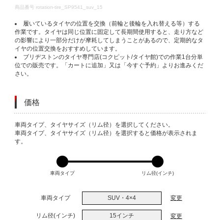
DETAILS
商品番号
rotation-tire_SP9541_suv_15
履いているタイヤの位置を交換（前輪と後輪を入れ替える等）する
作業です。タイヤは同じ位置に固定して長期間使用すると、走り方など
の影響により一部分だけが摩耗してしまうことがあるので、定期的なタ
イヤの位置交換をおすすめしています。
ブリヂストンのタイヤ専門店(コクピット/タイヤ館)での作業1台分単
位での販売です。「カートに追加」又は「今すぐ予約」よりお進みくだ
さい。
価格
VARIATIONS
車両タイプ、タイヤサイズ（リム径）を選択してください。
車両タイプ、タイヤサイズ（リム径）を選択すると価格が表示されま
す。
車両タイプ
リム径(インチ)
車両タイプ
SUV・4×4
変更
リム径(インチ)
15インチ
変更