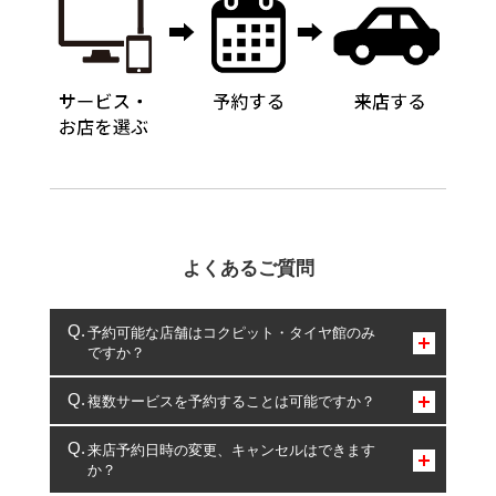
よくあるご質問
予約可能な店舗はコクピット・タイヤ館のみ
ですか？
コクピット・タイヤ館のみとなります。
複数サービスを予約することは可能ですか？
複数サービスのご予約は可能です。
来店予約日時の変更、キャンセルはできます
か？
一部の商品・サービスの組み合わせに限り、同時にご予約が
出来ないものもございます。