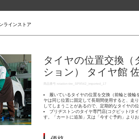
ンラインストア
タイヤの位置交換（
ション） タイヤ館 
DETAILS
商品番号
rotation-tire_SP9542_imported_17
履いているタイヤの位置を交換（前輪と後輪
ヤは同じ位置に固定して長期間使用すると、走
してしまうことがあるので、定期的なタイヤの
ブリヂストンのタイヤ専門店(コクピット/タ
す。「カートに追加」又は「今すぐ予約」より
価格