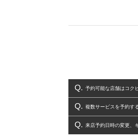
予約可能な店舗はコク
複数サービスを予約す
コクピット・タイヤ館
来店予約日時の変更、
複数サービスのご予約