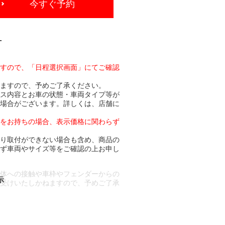
今すぐ予約
-
ますので、「日程選択画面」にてご確認
りますので、予めご了承ください。
ビス内容とお車の状態・車両タイプ等が
る場合がございます。詳しくは、店舗に
トをお持ちの場合、表示価格に関わらず
より取付ができない場合も含め、商品の
必ず車両やサイズ等をご確認の上お申し
車体への接触や車枠やフェンダーからの
お受けいたしかねますので、予めご了承
合もございます。
場合など含め)によっては、ご来店当日
ざいます。