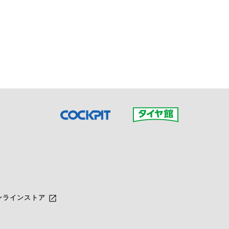
接ご予約の店舗までお問合せ
だいた店舗へご連絡くださ
launch
ンラインストア