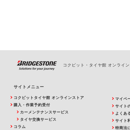
一部の商品・サービスの組み合
ご来店予約日の3営業
ご来店予約日の3営業
ください。
また、やむを得ない事
い。
コクピット・タイヤ館 オンライ
サイトメニュー
コクピットタイヤ館 オンラインストア
マイペ
購入・作業予約受付
サイト
カーメンテナンスサービス
よくあ
タイヤ交換サービス
サイト
コラム
特商法