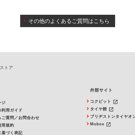
わせに限り、同時にご予約が出来ないものもございます。
日前までマイページからの予約日変更が可能です。
日前を過ぎている場合のご予約の日時変更につきましては、直
その他のよくあるご質問はこちら
由によりご予約のキャンセルをご希望の際は、直接ご予約いた
ンストア
外部サイト
launch
コクピット
ージ
launch
タイヤ館
の利用ガイド
ブリヂストンタイヤオ
るご質問／お問合わせ
launch
Mobox
利用規約
に基づく表記