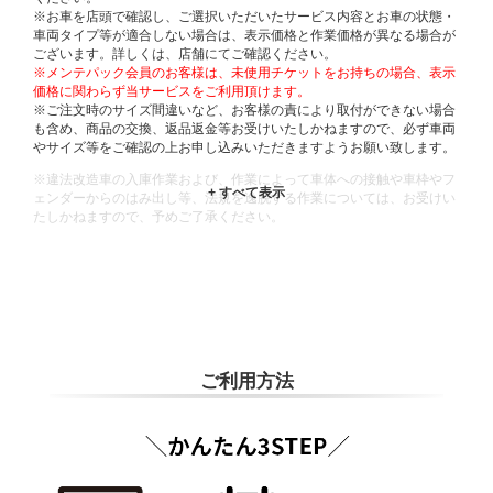
※お車を店頭で確認し、ご選択いただいたサービス内容とお車の状態・
車両タイプ等が適合しない場合は、表示価格と作業価格が異なる場合が
ございます。詳しくは、店舗にてご確認ください。
※メンテパック会員のお客様は、未使用チケットをお持ちの場合、表示
価格に関わらず当サービスをご利用頂けます。
※ご注文時のサイズ間違いなど、お客様の責により取付ができない場合
も含め、商品の交換、返品返金等お受けいたしかねますので、必ず車両
やサイズ等をご確認の上お申し込みいただきますようお願い致します。
※違法改造車の入庫作業および、作業によって車体への接触や車枠やフ
ェンダーからのはみ出し等、法規を逸脱する作業については、お受けい
たしかねますので、予めご了承ください。
※輸入車や一部希少車種等には対応できない場合もございます。
※おクルマの状態(作業の安全性を確保できない場合など含め)によって
は、ご来店当日であっても、作業をお断りさせて頂く場合もございま
す。
ADDITIONAL
INFORMATION
ご利用方法