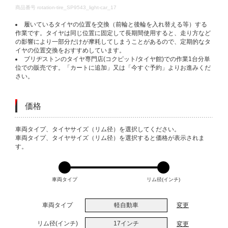
DETAILS
商品番号
rotation-tire_SP9543_light-car_17
履いているタイヤの位置を交換（前輪と後輪を入れ替える等）する
作業です。タイヤは同じ位置に固定して長期間使用すると、走り方など
の影響により一部分だけが摩耗してしまうことがあるので、定期的なタ
イヤの位置交換をおすすめしています。
ブリヂストンのタイヤ専門店(コクピット/タイヤ館)での作業1台分単
位での販売です。「カートに追加」又は「今すぐ予約」よりお進みくだ
さい。
価格
VARIATIONS
車両タイプ、タイヤサイズ（リム径）を選択してください。
車両タイプ、タイヤサイズ（リム径）を選択すると価格が表示されま
す。
車両タイプ
リム径(インチ)
車両タイプ
軽自動車
変更
リム径(インチ)
17インチ
変更