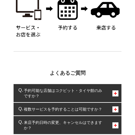
よくあるご質問
予約可能な店舗はコクピット・タイヤ館のみ
ですか？
コクピット・タイヤ館のみとなります。
複数サービスを予約することは可能ですか？
複数サービスのご予約は可能です。
来店予約日時の変更、キャンセルはできます
か？
一部の商品・サービスの組み合わせに限り、同時にご予約が
出来ないものもございます。