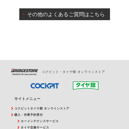
ご来店予約日の3営業日前までマイページからの予約
日変更が可能です。
その他のよくあるご質問はこちら
ご来店予約日の3営業日前を過ぎている場合のご予約
の日時変更につきましては、直接ご予約の店舗まで
お問合せください。
また、やむを得ない事由によりご予約のキャンセル
をご希望の際は、直接ご予約いただいた店舗へご連
絡ください。
コクピット・タイヤ館 オンラインストア
サイトメニュー
コクピットタイヤ館 オンラインストア
購入・作業予約受付
カーメンテナンスサービス
タイヤ交換サービス