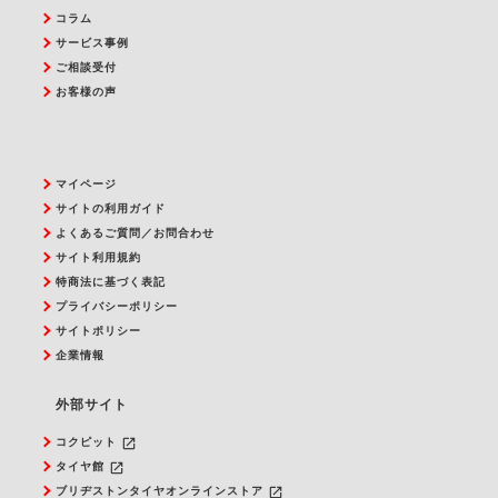
コラム
サービス事例
ご相談受付
お客様の声
マイページ
サイトの利用ガイド
よくあるご質問／お問合わせ
サイト利用規約
特商法に基づく表記
プライバシーポリシー
サイトポリシー
企業情報
外部サイト
launch
コクピット
launch
タイヤ館
launch
ブリヂストンタイヤオンラインストア