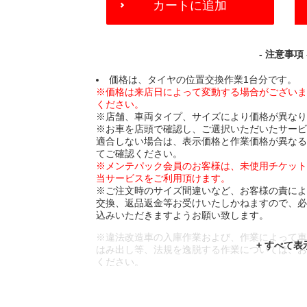
カートに追加
TO
CART
OPTIONS
- 注意事項 
価格は、タイヤの位置交換作業1台分です。
※価格は来店日によって変動する場合がござい
ください。
※店舗、車両タイプ、サイズにより価格が異な
※お車を店頭で確認し、ご選択いただいたサー
適合しない場合は、表示価格と作業価格が異な
てご確認ください。
※メンテパック会員のお客様は、未使用チケッ
当サービスをご利用頂けます。
※ご注文時のサイズ間違いなど、お客様の責に
交換、返品返金等お受けいたしかねますので、
込みいただきますようお願い致します。
※違法改造車の入庫作業および、作業によって
はみ出し等、法規を逸脱する作業については、
ください。
※輸入車や一部希少車種等には対応できない場
※おクルマの状態(作業の安全性を確保できない
であっても、作業をお断りさせて頂く場合もご