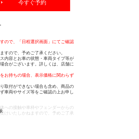
今すぐ予約
-
ますので、「日程選択画面」にてご確認
りますので、予めご了承ください。
ビス内容とお車の状態・車両タイプ等が
る場合がございます。詳しくは、店舗に
トをお持ちの場合、表示価格に関わらず
より取付ができない場合も含め、商品の
必ず車両やサイズ等をご確認の上お申し
車体への接触や車枠やフェンダーからの
お受けいたしかねますので、予めご了承
合もございます。
場合など含め)によっては、ご来店当日
ざいます。