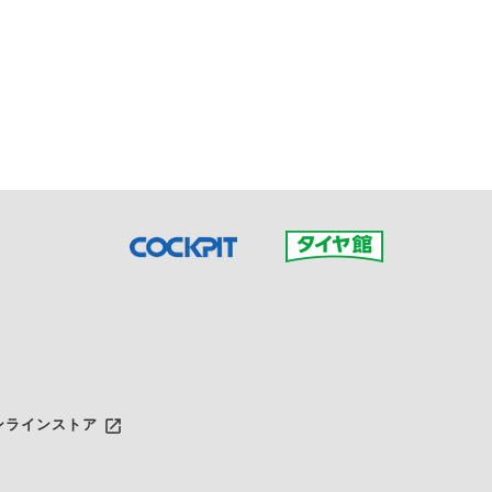
接ご予約の店舗までお問合せ
だいた店舗へご連絡くださ
launch
ンラインストア