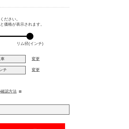
てください。
ると価格が表示されます。
リム径(インチ)
入車
変更
インチ
変更
の確認方法