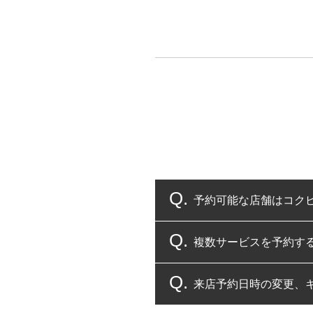
予約可能な店舗はコク
複数サービスを予約す
コクピット・タイヤ館
来店予約日時の変更、
複数サービスのご予約