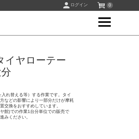
ログイン
0
タイヤローテー
大分
を入れ替える等）する作業です。タイ
り方などの影響により一部分だけが摩耗
位置交換をおすすめしています。
イヤ館)での作業1台分単位での販売で
お進みください。