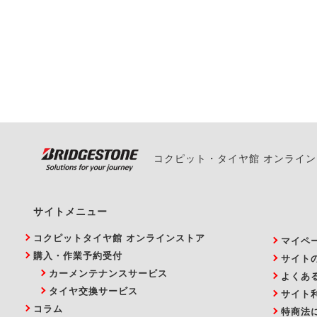
一部の商品・サービスの組み合
ご来店予約日の3営業
ご来店予約日の3営業
ください。
また、やむを得ない事
い。
コクピット・タイヤ館 オンライ
サイトメニュー
コクピットタイヤ館 オンラインストア
マイペ
購入・作業予約受付
サイト
カーメンテナンスサービス
よくあ
タイヤ交換サービス
サイト
コラム
特商法