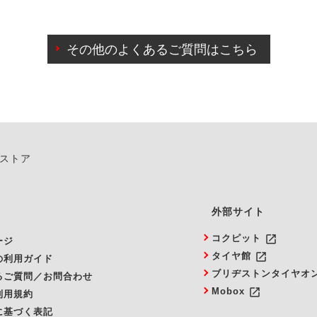
わせに限り、同時にご予約が出来ないものもございます。
日前までマイページからの予約日変更が可能です。
日前を過ぎている場合のご予約の日時変更につきましては、直
その他のよくあるご質問はこちら
由によりご予約のキャンセルをご希望の際は、直接ご予約いた
ンストア
外部サイト
launch
コクピット
ージ
launch
タイヤ館
の利用ガイド
ブリヂストンタイヤオ
るご質問／お問合わせ
launch
Mobox
利用規約
に基づく表記