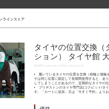
ンラインストア
タイヤの位置交換（
ション） タイヤ館 
DETAILS
商品番号
rotation-tire_SP9561_imported_20
履いているタイヤの位置を交換（前輪と後輪
ヤは同じ位置に固定して長期間使用すると、走
してしまうことがあるので、定期的なタイヤの
ブリヂストンのタイヤ専門店(コクピット/タ
す。「カートに追加」又は「今すぐ予約」より
価格