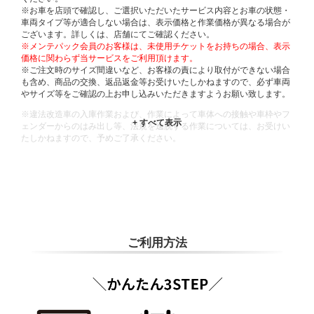
※お車を店頭で確認し、ご選択いただいたサービス内容とお車の状態・
車両タイプ等が適合しない場合は、表示価格と作業価格が異なる場合が
ございます。詳しくは、店舗にてご確認ください。
※メンテパック会員のお客様は、未使用チケットをお持ちの場合、表示
価格に関わらず当サービスをご利用頂けます。
※ご注文時のサイズ間違いなど、お客様の責により取付ができない場合
も含め、商品の交換、返品返金等お受けいたしかねますので、必ず車両
やサイズ等をご確認の上お申し込みいただきますようお願い致します。
※違法改造車の入庫作業および、作業によって車体への接触や車枠やフ
ェンダーからのはみ出し等、法規を逸脱する作業については、お受けい
たしかねますので、予めご了承ください。
※輸入車や一部希少車種等には対応できない場合もございます。
※おクルマの状態(作業の安全性を確保できない場合など含め)によって
は、ご来店当日であっても、作業をお断りさせて頂く場合もございま
す。
ADDITIONAL
INFORMATION
ご利用方法