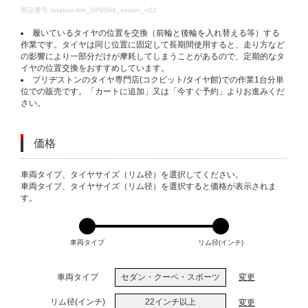
DETAILS
商品番号
rotation-tire_SP9564_sedan_o22
履いているタイヤの位置を交換（前輪と後輪を入れ替える等）する
作業です。タイヤは同じ位置に固定して長期間使用すると、走り方など
の影響により一部分だけが摩耗してしまうことがあるので、定期的なタ
イヤの位置交換をおすすめしています。
ブリヂストンのタイヤ専門店(コクピット/タイヤ館)での作業1台分単
位での販売です。「カートに追加」又は「今すぐ予約」よりお進みくだ
さい。
価格
VARIATIONS
車両タイプ、タイヤサイズ（リム径）を選択してください。
車両タイプ、タイヤサイズ（リム径）を選択すると価格が表示されま
す。
車両タイプ
リム径(インチ)
車両タイプ
セダン・クーペ・スポーツ
変更
リム径(インチ)
22インチ以上
変更