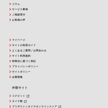
コラム
サービス事例
ご相談受付
お客様の声
マイページ
サイトの利用ガイド
よくあるご質問／お問合わせ
サイト利用規約
特商法に基づく表記
プライバシーポリシー
サイトポリシー
企業情報
外部サイト
launch
コクピット
launch
タイヤ館
launch
ブリヂストンタイヤオンラインストア