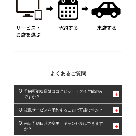
よくあるご質問
予約可能な店舗はコクピット・タイヤ館のみ
ですか？
コクピット・タイヤ館のみとなります。
複数サービスを予約することは可能ですか？
複数サービスのご予約は可能です。
来店予約日時の変更、キャンセルはできます
か？
一部の商品・サービスの組み合わせに限り、同時にご予約が
出来ないものもございます。