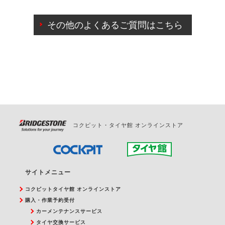
ご来店予約日の3営業日前までマイページからの予約
日変更が可能です。
その他のよくあるご質問はこちら
ご来店予約日の3営業日前を過ぎている場合のご予約
の日時変更につきましては、直接ご予約の店舗まで
お問合せください。
また、やむを得ない事由によりご予約のキャンセル
をご希望の際は、直接ご予約いただいた店舗へご連
絡ください。
コクピット・タイヤ館 オンラインストア
サイトメニュー
コクピットタイヤ館 オンラインストア
購入・作業予約受付
カーメンテナンスサービス
タイヤ交換サービス