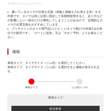
DETAILS
商品番号
rotation-tire_SP9571
履いているタイヤの位置を交換（前輪と後輪を入れ替える等）する
作業です。タイヤは同じ位置に固定して長期間使用すると、走り方など
の影響により一部分だけが摩耗してしまうことがあるので、定期的なタ
イヤの位置交換をおすすめしています。
ブリヂストンのタイヤ専門店(コクピット/タイヤ館)での作業1台分単
位での販売です。「カートに追加」又は「今すぐ予約」よりお進みくだ
さい。
価格
VARIATIONS
車両タイプ、タイヤサイズ（リム径）を選択してください。
車両タイプ、タイヤサイズ（リム径）を選択すると価格が表示されま
す。
車両タイプ
リム径(インチ)
車両タイプ
軽自動車