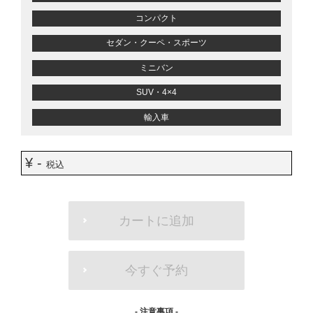
コンパクト
セダン・クーペ・スポーツ
ミニバン
SUV・4×4
輸入車
¥ -
税込
ADD
TO
カートに追加
CART
OPTIONS
今すぐ予約
- 注意事項 -