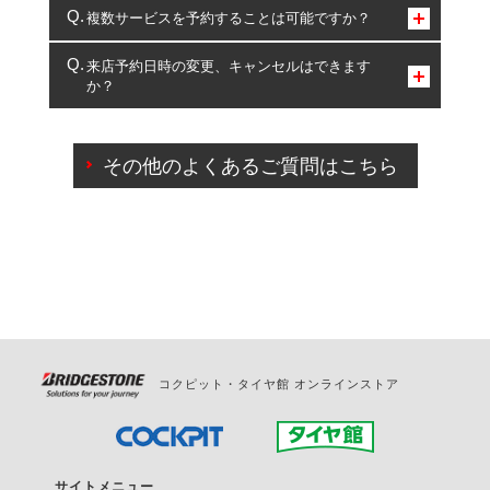
コクピット・タイヤ館のみとなります。
複数サービスを予約することは可能ですか？
複数サービスのご予約は可能です。
来店予約日時の変更、キャンセルはできます
か？
一部の商品・サービスの組み合わせに限り、同時にご予約が
出来ないものもございます。
ご来店予約日の3営業日前までマイページからの予約
日変更が可能です。
その他のよくあるご質問はこちら
ご来店予約日の3営業日前を過ぎている場合のご予約
の日時変更につきましては、直接ご予約の店舗まで
お問合せください。
また、やむを得ない事由によりご予約のキャンセル
をご希望の際は、直接ご予約いただいた店舗へご連
絡ください。
コクピット・タイヤ館 オンラインストア
サイトメニュー