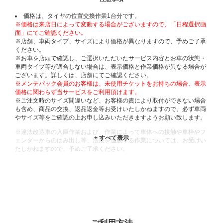
価格は、タイヤの位置交換作業1台分です。
※価格は来店日によって変動する場合がございますので、「日程選択画
面」にてご確認ください。
※店舗、車両タイプ、サイズにより価格が異なりますので、予めご了承
ください。
※お車を店頭で確認し、ご選択いただいたサービス内容とお車の状態・
車両タイプ等が適合しない場合は、表示価格と作業価格が異なる場合が
ございます。詳しくは、店舗にてご確認ください。
※メンテパック会員のお客様は、未使用チケットをお持ちの場合、表示
価格に関わらず当サービスをご利用頂けます。
※ご注文時のサイズ間違いなど、お客様の責により取付ができない場合
も含め、商品の交換、返品返金等お受けいたしかねますので、必ず車両
やサイズ等をご確認の上お申し込みいただきますようお願い致します。
※違法改造車の入庫作業および、作業によって車体への接触や車枠やフ
ェンダーからのはみ出し等、法規を逸脱する作業については、お受けい
たしかねますので、予めご了承ください。
※輸入車や一部希少車種等には対応できない場合もございます。
※おクルマの状態(作業の安全性を確保できない場合など含め)によって
は、ご来店当日であっても、作業をお断りさせて頂く場合もございま
す。
ADDITIONAL
INFORMATION