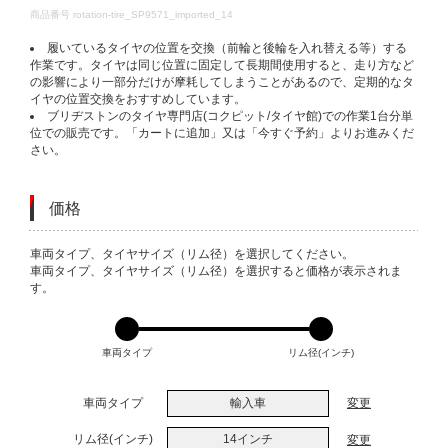
DETAILS
商品番号
rotation-tire_SP9571_imported_14
履いているタイヤの位置を交換（前輪と後輪を入れ替える等）する
作業です。タイヤは同じ位置に固定して長期間使用すると、走り方など
の影響により一部分だけが摩耗してしまうことがあるので、定期的なタ
イヤの位置交換をおすすめしています。
ブリヂストンのタイヤ専門店(コクピット/タイヤ館)での作業1台分単
位での販売です。「カートに追加」又は「今すぐ予約」よりお進みくだ
さい。
価格
VARIATIONS
車両タイプ、タイヤサイズ（リム径）を選択してください。
車両タイプ、タイヤサイズ（リム径）を選択すると価格が表示されま
す。
車両タイプ
リム径(インチ)
車両タイプ
輸入車
変更
リム径(インチ)
14インチ
変更