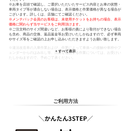
※お車を店頭で確認し、ご選択いただいたサービス内容とお車の状態・
車両タイプ等が適合しない場合は、表示価格と作業価格が異なる場合が
ございます。詳しくは、店舗にてご確認ください。
※メンテパック会員のお客様は、未使用チケットをお持ちの場合、表示
価格に関わらず当サービスをご利用頂けます。
※ご注文時のサイズ間違いなど、お客様の責により取付ができない場合
も含め、商品の交換、返品返金等お受けいたしかねますので、必ず車両
やサイズ等をご確認の上お申し込みいただきますようお願い致します。
※違法改造車の入庫作業および、作業によって車体への接触や車枠やフ
ェンダーからのはみ出し等、法規を逸脱する作業については、お受けい
たしかねますので、予めご了承ください。
※輸入車や一部希少車種等には対応できない場合もございます。
※おクルマの状態(作業の安全性を確保できない場合など含め)によって
は、ご来店当日であっても、作業をお断りさせて頂く場合もございま
す。
ADDITIONAL
INFORMATION
ご利用方法