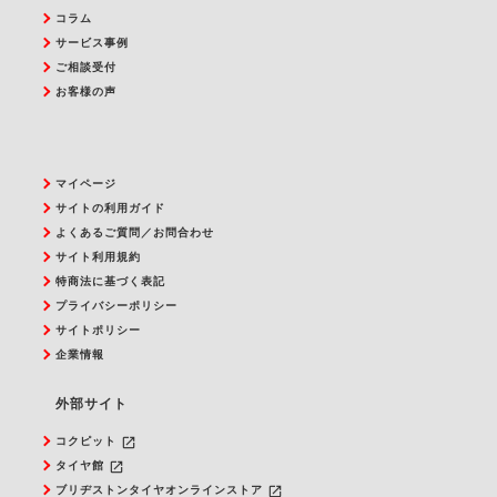
コラム
サービス事例
ご相談受付
お客様の声
マイページ
サイトの利用ガイド
よくあるご質問／お問合わせ
サイト利用規約
特商法に基づく表記
プライバシーポリシー
サイトポリシー
企業情報
外部サイト
launch
コクピット
launch
タイヤ館
launch
ブリヂストンタイヤオンラインストア