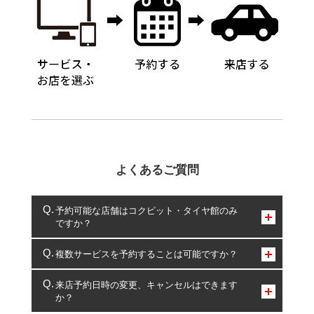
よくあるご質問
予約可能な店舗はコクピット・タイヤ館のみ
ですか？
コクピット・タイヤ館のみとなります。
複数サービスを予約することは可能ですか？
複数サービスのご予約は可能です。
来店予約日時の変更、キャンセルはできます
か？
一部の商品・サービスの組み合わせに限り、同時にご予約が
出来ないものもございます。