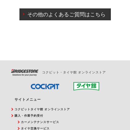
ご来店予約日の3営業日前までマイページからの予約
日変更が可能です。
その他のよくあるご質問はこちら
ご来店予約日の3営業日前を過ぎている場合のご予約
の日時変更につきましては、直接ご予約の店舗まで
お問合せください。
また、やむを得ない事由によりご予約のキャンセル
をご希望の際は、直接ご予約いただいた店舗へご連
絡ください。
コクピット・タイヤ館 オンラインストア
サイトメニュー
コクピットタイヤ館 オンラインストア
購入・作業予約受付
カーメンテナンスサービス
タイヤ交換サービス