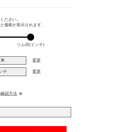
てください。
ると価格が表示されます。
リム径(インチ)
入車
変更
インチ
変更
の確認方法