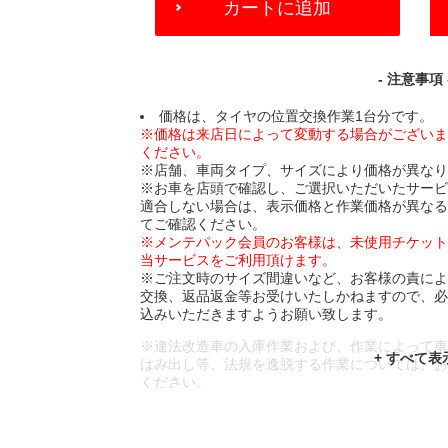
カートに追加
TO
CART
OPTIONS
- 注意事項 
価格は、タイヤの位置交換作業1台分です。
※価格は来店日によって変動する場合がござい
ください。
※店舗、車両タイプ、サイズにより価格が異な
※お車を店頭で確認し、ご選択いただいたサー
適合しない場合は、表示価格と作業価格が異な
てご確認ください。
※メンテパック会員のお客様は、未使用チケッ
当サービスをご利用頂けます。
※ご注文時のサイズ間違いなど、お客様の責に
交換、返品返金等お受けいたしかねますので、
込みいただきますようお願い致します。
※違法改造車の入庫作業および、作業によって
はみ出し等、法規を逸脱する作業については、
ください。
※輸入車や一部希少車種等には対応できない場
※おクルマの状態(作業の安全性を確保できない
であっても、作業をお断りさせて頂く場合もご