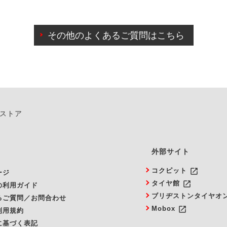
わせに限り、同時にご予約が出来ないものもございます。
日前までマイページからの予約日変更が可能です。
日前を過ぎている場合のご予約の日時変更につきましては、直
その他のよくあるご質問はこちら
由によりご予約のキャンセルをご希望の際は、直接ご予約いた
ンストア
外部サイト
launch
コクピット
ージ
launch
タイヤ館
の利用ガイド
ブリヂストンタイヤオ
るご質問／お問合わせ
launch
Mobox
利用規約
に基づく表記