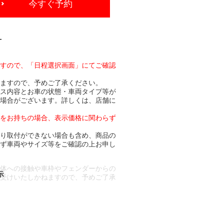
今すぐ予約
-
ますので、「日程選択画面」にてご確認
りますので、予めご了承ください。
ビス内容とお車の状態・車両タイプ等が
る場合がございます。詳しくは、店舗に
トをお持ちの場合、表示価格に関わらず
より取付ができない場合も含め、商品の
必ず車両やサイズ等をご確認の上お申し
車体への接触や車枠やフェンダーからの
お受けいたしかねますので、予めご了承
合もございます。
場合など含め)によっては、ご来店当日
ざいます。