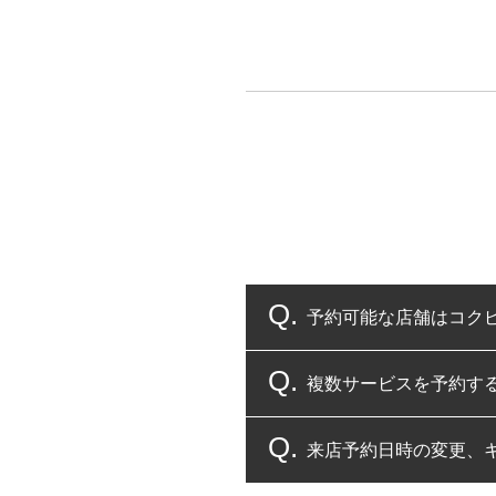
予約可能な店舗はコク
複数サービスを予約す
コクピット・タイヤ館
来店予約日時の変更、
複数サービスのご予約