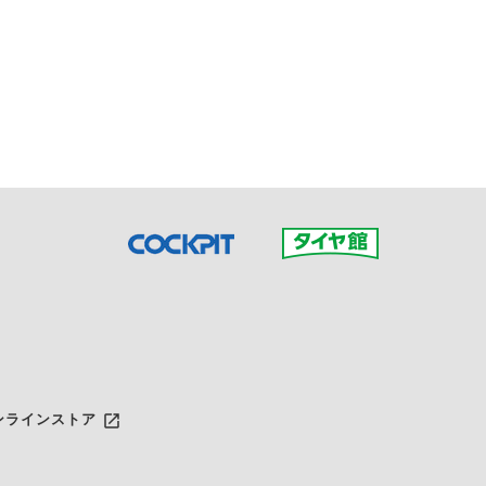
接ご予約の店舗までお問合せ
だいた店舗へご連絡くださ
launch
ンラインストア