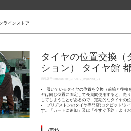
ンラインストア
タイヤの位置交換（
ション） タイヤ館 
DETAILS
商品番号
rotation-tire_SP9572_imported_21
履いているタイヤの位置を交換（前輪と後輪
ヤは同じ位置に固定して長期間使用すると、走
してしまうことがあるので、定期的なタイヤの
ブリヂストンのタイヤ専門店(コクピット/タ
す。「カートに追加」又は「今すぐ予約」より
価格