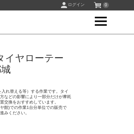
ログイン
0
タイヤローテー
都城
を入れ替える等）する作業です。タイ
り方などの影響により一部分だけが摩耗
位置交換をおすすめしています。
イヤ館)での作業1台分単位での販売で
お進みください。