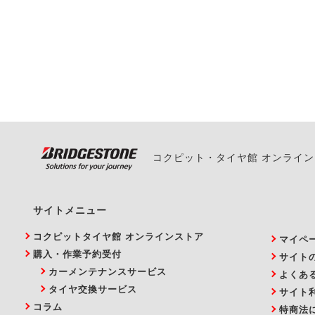
一部の商品・サービスの組み合
ご来店予約日の3営業
ご来店予約日の3営業
ください。
また、やむを得ない事
い。
コクピット・タイヤ館 オンライ
サイトメニュー
コクピットタイヤ館 オンラインストア
マイペ
購入・作業予約受付
サイト
カーメンテナンスサービス
よくあ
タイヤ交換サービス
サイト
コラム
特商法