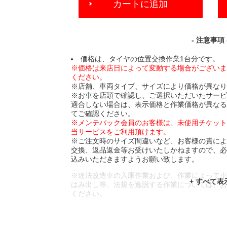
カートに追加
TO
CART
OPTIONS
- 注意事項 
価格は、タイヤの位置交換作業1台分です。
※価格は来店日によって変動する場合がござい
ください。
※店舗、車両タイプ、サイズにより価格が異な
※お車を店頭で確認し、ご選択いただいたサー
適合しない場合は、表示価格と作業価格が異な
てご確認ください。
※メンテパック会員のお客様は、未使用チケッ
当サービスをご利用頂けます。
※ご注文時のサイズ間違いなど、お客様の責に
交換、返品返金等お受けいたしかねますので、
込みいただきますようお願い致します。
※違法改造車の入庫作業および、作業によって
はみ出し等、法規を逸脱する作業については、
ください。
※輸入車や一部希少車種等には対応できない場
※おクルマの状態(作業の安全性を確保できない
であっても、作業をお断りさせて頂く場合もご