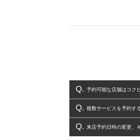
予約可能な店舗はコク
複数サービスを予約す
コクピット・タイヤ館
来店予約日時の変更、
複数サービスのご予約