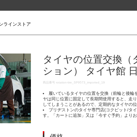
ンラインストア
タイヤの位置交換（
ション） タイヤ館 
DETAILS
商品番号
rotation-tire_SP9573_imported_19
履いているタイヤの位置を交換（前輪と後輪
ヤは同じ位置に固定して長期間使用すると、走
してしまうことがあるので、定期的なタイヤの
ブリヂストンのタイヤ専門店(コクピット/タ
す。「カートに追加」又は「今すぐ予約」より
価格