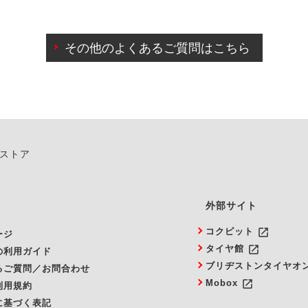
わせに限り、同時にご予約が出来ないものもございます。
日前までマイページからの予約日変更が可能です。
日前を過ぎている場合のご予約の日時変更につきましては、直
その他のよくあるご質問はこちら
由によりご予約のキャンセルをご希望の際は、直接ご予約いた
ンストア
外部サイト
launch
コクピット
ージ
launch
タイヤ館
の利用ガイド
ブリヂストンタイヤオ
るご質問／お問合わせ
launch
Mobox
利用規約
に基づく表記