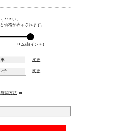
てください。
ると価格が表示されます。
リム径(インチ)
入車
変更
インチ
変更
の確認方法