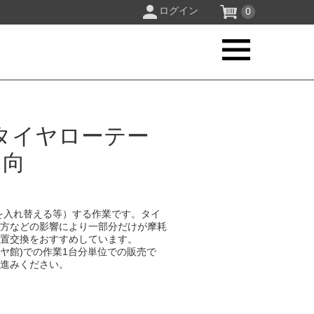
ログイン
0
タイヤローテー
日向
を入れ替える等）する作業です。タイ
り方などの影響により一部分だけが摩耗
位置交換をおすすめしています。
イヤ館)での作業1台分単位での販売で
お進みください。