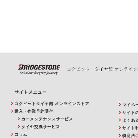
一部の商品・サービスの組み合
ご来店予約日の3営業
ご来店予約日の3営業
ください。
また、やむを得ない事
い。
コクピット・タイヤ館 オンライ
サイトメニュー
コクピットタイヤ館 オンラインストア
マイペ
購入・作業予約受付
サイト
カーメンテナンスサービス
よくあ
タイヤ交換サービス
サイト
コラム
特商法