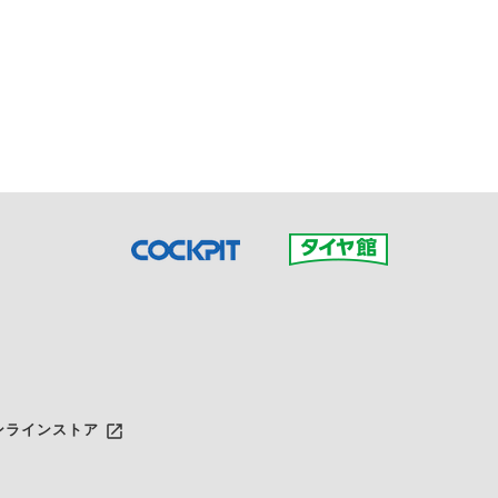
接ご予約の店舗までお問合せ
だいた店舗へご連絡くださ
launch
ンラインストア