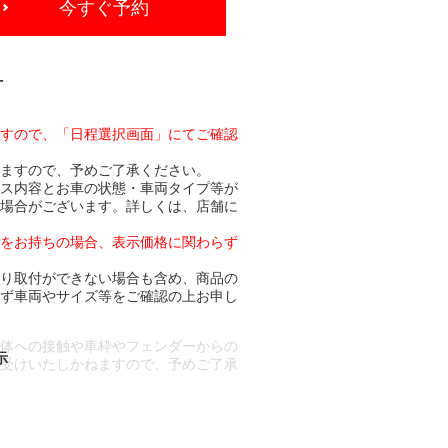
今すぐ予約
-
ますので、「日程選択画面」にてご確認
りますので、予めご了承ください。
ビス内容とお車の状態・車両タイプ等が
る場合がございます。詳しくは、店舗に
トをお持ちの場合、表示価格に関わらず
より取付ができない場合も含め、商品の
必ず車両やサイズ等をご確認の上お申し
車体への接触や車枠やフェンダーからの
お受けいたしかねますので、予めご了承
合もございます。
場合など含め)によっては、ご来店当日
ざいます。