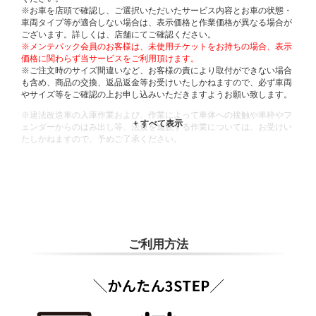
※お車を店頭で確認し、ご選択いただいたサービス内容とお車の状態・
車両タイプ等が適合しない場合は、表示価格と作業価格が異なる場合が
ございます。詳しくは、店舗にてご確認ください。
※メンテパック会員のお客様は、未使用チケットをお持ちの場合、表示
価格に関わらず当サービスをご利用頂けます。
※ご注文時のサイズ間違いなど、お客様の責により取付ができない場合
も含め、商品の交換、返品返金等お受けいたしかねますので、必ず車両
やサイズ等をご確認の上お申し込みいただきますようお願い致します。
※違法改造車の入庫作業および、作業によって車体への接触や車枠やフ
ェンダーからのはみ出し等、法規を逸脱する作業については、お受けい
たしかねますので、予めご了承ください。
※輸入車や一部希少車種等には対応できない場合もございます。
※おクルマの状態(作業の安全性を確保できない場合など含め)によって
は、ご来店当日であっても、作業をお断りさせて頂く場合もございま
す。
ADDITIONAL
INFORMATION
ご利用方法