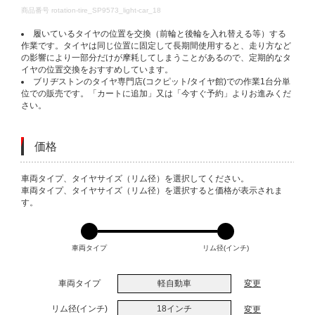
DETAILS
商品番号
rotation-tire_SP9573_light-car_18
履いているタイヤの位置を交換（前輪と後輪を入れ替える等）する
作業です。タイヤは同じ位置に固定して長期間使用すると、走り方など
の影響により一部分だけが摩耗してしまうことがあるので、定期的なタ
イヤの位置交換をおすすめしています。
ブリヂストンのタイヤ専門店(コクピット/タイヤ館)での作業1台分単
位での販売です。「カートに追加」又は「今すぐ予約」よりお進みくだ
さい。
価格
VARIATIONS
車両タイプ、タイヤサイズ（リム径）を選択してください。
車両タイプ、タイヤサイズ（リム径）を選択すると価格が表示されま
す。
車両タイプ
リム径(インチ)
車両タイプ
軽自動車
変更
リム径(インチ)
18インチ
変更