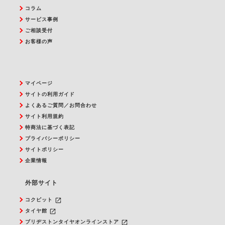
コラム
サービス事例
ご相談受付
お客様の声
マイページ
サイトの利用ガイド
よくあるご質問／お問合わせ
サイト利用規約
特商法に基づく表記
プライバシーポリシー
サイトポリシー
企業情報
外部サイト
launch
コクピット
launch
タイヤ館
launch
ブリヂストンタイヤオンラインストア