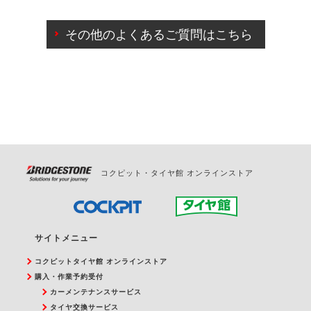
ご来店予約日の3営業日前までマイページからの予約
日変更が可能です。
その他のよくあるご質問はこちら
ご来店予約日の3営業日前を過ぎている場合のご予約
の日時変更につきましては、直接ご予約の店舗まで
お問合せください。
また、やむを得ない事由によりご予約のキャンセル
をご希望の際は、直接ご予約いただいた店舗へご連
絡ください。
コクピット・タイヤ館 オンラインストア
サイトメニュー
コクピットタイヤ館 オンラインストア
購入・作業予約受付
カーメンテナンスサービス
タイヤ交換サービス