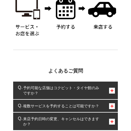
よくあるご質問
予約可能な店舗はコクピット・タイヤ館のみ
ですか？
コクピット・タイヤ館のみとなります。
複数サービスを予約することは可能ですか？
複数サービスのご予約は可能です。
来店予約日時の変更、キャンセルはできます
か？
一部の商品・サービスの組み合わせに限り、同時にご予約が
出来ないものもございます。