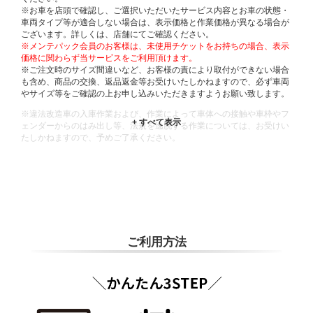
※お車を店頭で確認し、ご選択いただいたサービス内容とお車の状態・
車両タイプ等が適合しない場合は、表示価格と作業価格が異なる場合が
ございます。詳しくは、店舗にてご確認ください。
※メンテパック会員のお客様は、未使用チケットをお持ちの場合、表示
価格に関わらず当サービスをご利用頂けます。
※ご注文時のサイズ間違いなど、お客様の責により取付ができない場合
も含め、商品の交換、返品返金等お受けいたしかねますので、必ず車両
やサイズ等をご確認の上お申し込みいただきますようお願い致します。
※違法改造車の入庫作業および、作業によって車体への接触や車枠やフ
ェンダーからのはみ出し等、法規を逸脱する作業については、お受けい
たしかねますので、予めご了承ください。
※輸入車や一部希少車種等には対応できない場合もございます。
※おクルマの状態(作業の安全性を確保できない場合など含め)によって
は、ご来店当日であっても、作業をお断りさせて頂く場合もございま
す。
ADDITIONAL
INFORMATION
ご利用方法