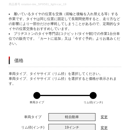
DETAILS
商品番号
rotation-tire_SP9581_light-car_19
履いているタイヤの位置を交換（前輪と後輪を入れ替える等）する
作業です。タイヤは同じ位置に固定して長期間使用すると、走り方など
の影響により一部分だけが摩耗してしまうことがあるので、定期的なタ
イヤの位置交換をおすすめしています。
ブリヂストンのタイヤ専門店(コクピット/タイヤ館)での作業1台分単
位での販売です。「カートに追加」又は「今すぐ予約」よりお進みくだ
さい。
価格
VARIATIONS
車両タイプ、タイヤサイズ（リム径）を選択してください。
車両タイプ、タイヤサイズ（リム径）を選択すると価格が表示されま
す。
車両タイプ
リム径(インチ)
車両タイプ
軽自動車
変更
リム径(インチ)
19インチ
変更