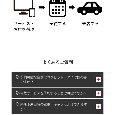
よくあるご質問
予約可能な店舗はコクピット・タイヤ館のみ
ですか？
コクピット・タイヤ館のみとなります。
複数サービスを予約することは可能ですか？
複数サービスのご予約は可能です。
来店予約日時の変更、キャンセルはできます
か？
一部の商品・サービスの組み合わせに限り、同時にご予約が
出来ないものもございます。