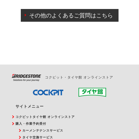
ご来店予約日の3営業日前までマイページからの予約
日変更が可能です。
その他のよくあるご質問はこちら
ご来店予約日の3営業日前を過ぎている場合のご予約
の日時変更につきましては、直接ご予約の店舗まで
お問合せください。
また、やむを得ない事由によりご予約のキャンセル
をご希望の際は、直接ご予約いただいた店舗へご連
絡ください。
コクピット・タイヤ館 オンラインストア
サイトメニュー
コクピットタイヤ館 オンラインストア
購入・作業予約受付
カーメンテナンスサービス
タイヤ交換サービス