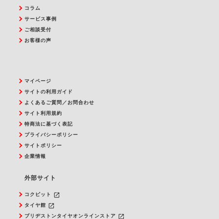
コラム
サービス事例
ご相談受付
お客様の声
マイページ
サイトの利用ガイド
よくあるご質問／お問合わせ
サイト利用規約
特商法に基づく表記
プライバシーポリシー
サイトポリシー
企業情報
外部サイト
launch
コクピット
launch
タイヤ館
launch
ブリヂストンタイヤオンラインストア