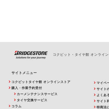
一部の商品・サービスの組み合
ご来店予約日の3営業
ご来店予約日の3営業
ください。
また、やむを得ない事
い。
コクピット・タイヤ館 オンライ
サイトメニュー
コクピットタイヤ館 オンラインストア
マイペ
購入・作業予約受付
サイト
カーメンテナンスサービス
よくあ
タイヤ交換サービス
サイト
コラム
特商法