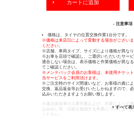
カートに追加
TO
CART
OPTIONS
- 注意事項 
価格は、タイヤの位置交換作業1台分です。
※価格は来店日によって変動する場合がござい
ください。
※店舗、車両タイプ、サイズにより価格が異な
※お車を店頭で確認し、ご選択いただいたサー
適合しない場合は、表示価格と作業価格が異な
てご確認ください。
※メンテパック会員のお客様は、未使用チケッ
当サービスをご利用頂けます。
※ご注文時のサイズ間違いなど、お客様の責に
交換、返品返金等お受けいたしかねますので、
込みいただきますようお願い致します。
※違法改造車の入庫作業および、作業によって
はみ出し等、法規を逸脱する作業については、
ください。
※輸入車や一部希少車種等には対応できない場
※おクルマの状態(作業の安全性を確保できない
であっても、作業をお断りさせて頂く場合もご