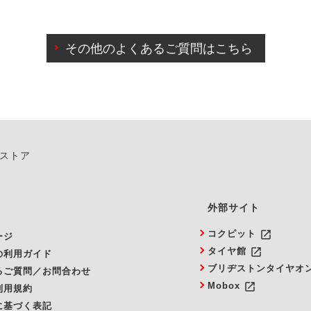
わせに限り、同時にご予約が出来ないものもございます。
日前までマイページからの予約日変更が可能です。
日前を過ぎている場合のご予約の日時変更につきましては、直
その他のよくあるご質問はこちら
由によりご予約のキャンセルをご希望の際は、直接ご予約いた
ンストア
外部サイト
launch
コクピット
ージ
launch
タイヤ館
の利用ガイド
ブリヂストンタイヤオ
るご質問／お問合わせ
launch
Mobox
利用規約
に基づく表記