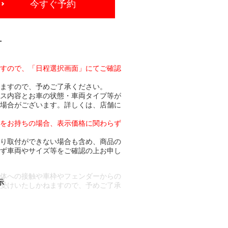
今すぐ予約
-
ますので、「日程選択画面」にてご確認
りますので、予めご了承ください。
ビス内容とお車の状態・車両タイプ等が
る場合がございます。詳しくは、店舗に
トをお持ちの場合、表示価格に関わらず
より取付ができない場合も含め、商品の
必ず車両やサイズ等をご確認の上お申し
車体への接触や車枠やフェンダーからの
お受けいたしかねますので、予めご了承
合もございます。
場合など含め)によっては、ご来店当日
ざいます。