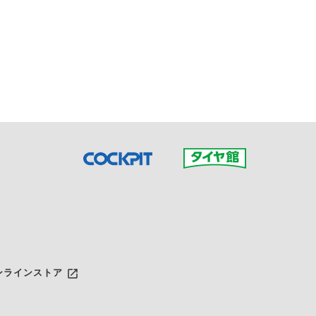
接ご予約の店舗までお問合せ
だいた店舗へご連絡くださ
launch
ンラインストア