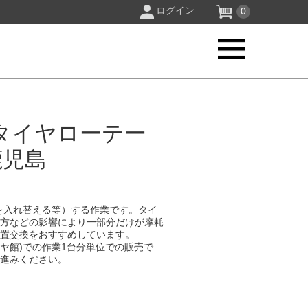
ログイン
0
タイヤローテー
鹿児島
を入れ替える等）する作業です。タイ
り方などの影響により一部分だけが摩耗
位置交換をおすすめしています。
イヤ館)での作業1台分単位での販売で
お進みください。