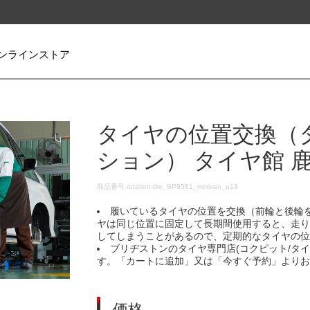
ンラインストア
タイヤの位置交換（
ション） タイヤ館 
DETAILS
商品番号
rotation-tire_SP9581_minivan_u13
履いているタイヤの位置を交換（前輪と後輪
ヤは同じ位置に固定して長期間使用すると、走
してしまうことがあるので、定期的なタイヤの
ブリヂストンのタイヤ専門店(コクピット/タ
す。「カートに追加」又は「今すぐ予約」より
価格