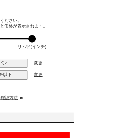
てください。
ると価格が表示されます。
リム径(インチ)
バン
変更
ンチ以下
変更
の確認方法