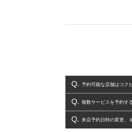
予約可能な店舗はコク
複数サービスを予約す
コクピット・タイヤ館
来店予約日時の変更、
複数サービスのご予約