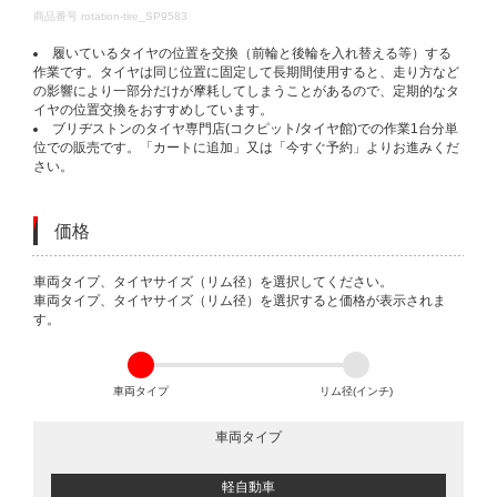
DETAILS
商品番号
rotation-tire_SP9583
履いているタイヤの位置を交換（前輪と後輪を入れ替える等）する
作業です。タイヤは同じ位置に固定して長期間使用すると、走り方など
の影響により一部分だけが摩耗してしまうことがあるので、定期的なタ
イヤの位置交換をおすすめしています。
ブリヂストンのタイヤ専門店(コクピット/タイヤ館)での作業1台分単
位での販売です。「カートに追加」又は「今すぐ予約」よりお進みくだ
さい。
価格
VARIATIONS
車両タイプ、タイヤサイズ（リム径）を選択してください。
車両タイプ、タイヤサイズ（リム径）を選択すると価格が表示されま
す。
車両タイプ
リム径(インチ)
車両タイプ
軽自動車