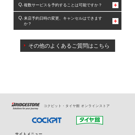
コクピット・タイヤ館のみとなります。
複数サービスを予約することは可能ですか？
複数サービスのご予約は可能です。
来店予約日時の変更、キャンセルはできます
か？
一部の商品・サービスの組み合わせに限り、同時にご予約が
出来ないものもございます。
ご来店予約日の3営業日前までマイページからの予約
日変更が可能です。
その他のよくあるご質問はこちら
ご来店予約日の3営業日前を過ぎている場合のご予約
の日時変更につきましては、直接ご予約の店舗まで
お問合せください。
また、やむを得ない事由によりご予約のキャンセル
をご希望の際は、直接ご予約いただいた店舗へご連
絡ください。
コクピット・タイヤ館 オンラインストア
サイトメニュー