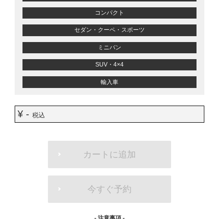
コンパクト
セダン・クーペ・スポーツ
ミニバン
SUV・4×4
輸入車
¥ -
税込
ADD
TO
カートに追加
CART
OPTIONS
今すぐ予約
- 注意事項 -