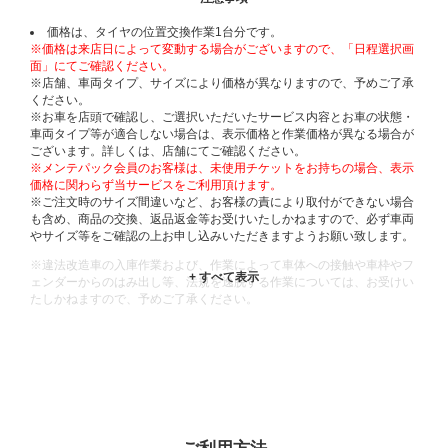
価格は、タイヤの位置交換作業1台分です。
※価格は来店日によって変動する場合がございますので、「日程選択画
面」にてご確認ください。
※店舗、車両タイプ、サイズにより価格が異なりますので、予めご了承
ください。
※お車を店頭で確認し、ご選択いただいたサービス内容とお車の状態・
車両タイプ等が適合しない場合は、表示価格と作業価格が異なる場合が
ございます。詳しくは、店舗にてご確認ください。
※メンテパック会員のお客様は、未使用チケットをお持ちの場合、表示
価格に関わらず当サービスをご利用頂けます。
※ご注文時のサイズ間違いなど、お客様の責により取付ができない場合
も含め、商品の交換、返品返金等お受けいたしかねますので、必ず車両
やサイズ等をご確認の上お申し込みいただきますようお願い致します。
※違法改造車の入庫作業および、作業によって車体への接触や車枠やフ
ェンダーからのはみ出し等、法規を逸脱する作業については、お受けい
たしかねますので、予めご了承ください。
※輸入車や一部希少車種等には対応できない場合もございます。
※おクルマの状態(作業の安全性を確保できない場合など含め)によって
は、ご来店当日であっても、作業をお断りさせて頂く場合もございま
す。
ADDITIONAL
INFORMATION