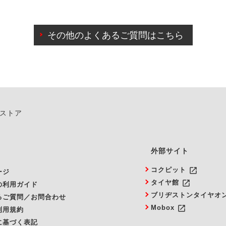
わせに限り、同時にご予約が出来ないものもございます。
日前までマイページからの予約日変更が可能です。
日前を過ぎている場合のご予約の日時変更につきましては、直
その他のよくあるご質問はこちら
由によりご予約のキャンセルをご希望の際は、直接ご予約いた
ンストア
外部サイト
launch
コクピット
ージ
launch
タイヤ館
の利用ガイド
ブリヂストンタイヤオ
るご質問／お問合わせ
launch
Mobox
利用規約
に基づく表記