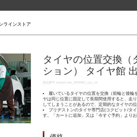
ンラインストア
タイヤの位置交換（
ション） タイヤ館 
DETAILS
商品番号
rotation-tire_SP9583_suv_14
履いているタイヤの位置を交換（前輪と後輪
ヤは同じ位置に固定して長期間使用すると、走
してしまうことがあるので、定期的なタイヤの
ブリヂストンのタイヤ専門店(コクピット/タ
す。「カートに追加」又は「今すぐ予約」より
価格