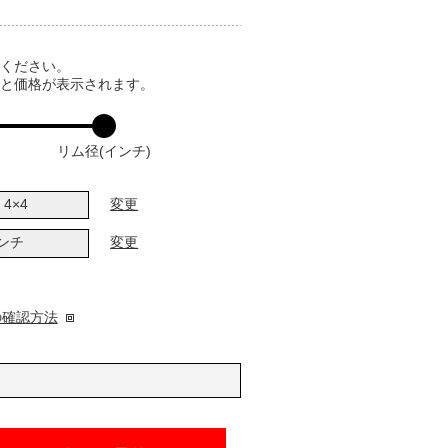
てください。
ると価格が表示されます。
リム径(インチ)
4×4
変更
インチ
変更
の確認方法