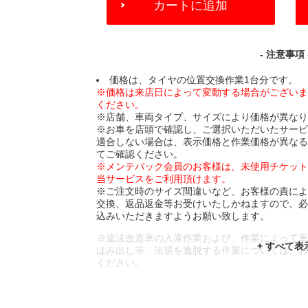
カートに追加
TO
CART
OPTIONS
- 注意事項 
価格は、タイヤの位置交換作業1台分です。
※価格は来店日によって変動する場合がござい
ください。
※店舗、車両タイプ、サイズにより価格が異な
※お車を店頭で確認し、ご選択いただいたサー
適合しない場合は、表示価格と作業価格が異な
てご確認ください。
※メンテパック会員のお客様は、未使用チケッ
当サービスをご利用頂けます。
※ご注文時のサイズ間違いなど、お客様の責に
交換、返品返金等お受けいたしかねますので、
込みいただきますようお願い致します。
※違法改造車の入庫作業および、作業によって
はみ出し等、法規を逸脱する作業については、
ください。
※輸入車や一部希少車種等には対応できない場
※おクルマの状態(作業の安全性を確保できない
であっても、作業をお断りさせて頂く場合もご