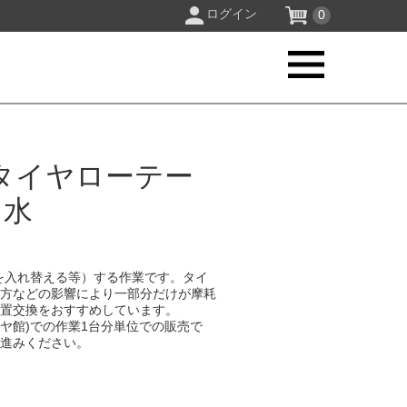
ログイン
0
タイヤローテー
出水
を入れ替える等）する作業です。タイ
り方などの影響により一部分だけが摩耗
位置交換をおすすめしています。
イヤ館)での作業1台分単位での販売で
お進みください。