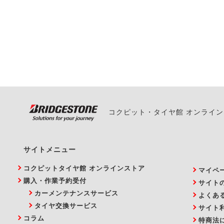
一部の商品・サービスの組み合
ご来店予約日の3営業
ご来店予約日の3営業
ください。
また、やむを得ない事
い。
コクピット・タイヤ館 オンライ
サイトメニュー
コクピットタイヤ館 オンラインストア
マイペ
購入・作業予約受付
サイト
カーメンテナンスサービス
よくあ
タイヤ交換サービス
サイト
コラム
特商法