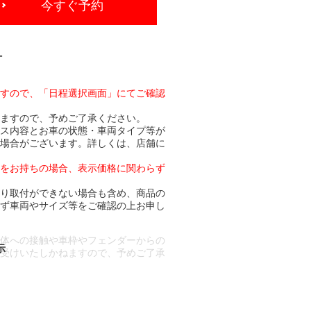
今すぐ予約
-
ますので、「日程選択画面」にてご確認
りますので、予めご了承ください。
ビス内容とお車の状態・車両タイプ等が
る場合がございます。詳しくは、店舗に
トをお持ちの場合、表示価格に関わらず
より取付ができない場合も含め、商品の
必ず車両やサイズ等をご確認の上お申し
車体への接触や車枠やフェンダーからの
お受けいたしかねますので、予めご了承
合もございます。
場合など含め)によっては、ご来店当日
ざいます。