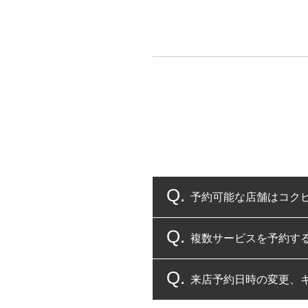
予約可能な店舗はコク
複数サービスを予約す
コクピット・タイヤ館
来店予約日時の変更、
複数サービスのご予約