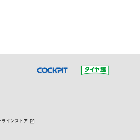
接ご予約の店舗までお問合せ
だいた店舗へご連絡くださ
launch
ンラインストア