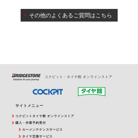
ご来店予約日の3営業日前までマイページからの予約
日変更が可能です。
その他のよくあるご質問はこちら
ご来店予約日の3営業日前を過ぎている場合のご予約
の日時変更につきましては、直接ご予約の店舗まで
お問合せください。
また、やむを得ない事由によりご予約のキャンセル
をご希望の際は、直接ご予約いただいた店舗へご連
絡ください。
コクピット・タイヤ館 オンラインストア
サイトメニュー
コクピットタイヤ館 オンラインストア
購入・作業予約受付
カーメンテナンスサービス
タイヤ交換サービス