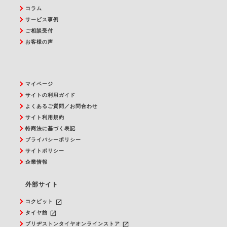
コラム
サービス事例
ご相談受付
お客様の声
マイページ
サイトの利用ガイド
よくあるご質問／お問合わせ
サイト利用規約
特商法に基づく表記
プライバシーポリシー
サイトポリシー
企業情報
外部サイト
launch
コクピット
launch
タイヤ館
launch
ブリヂストンタイヤオンラインストア