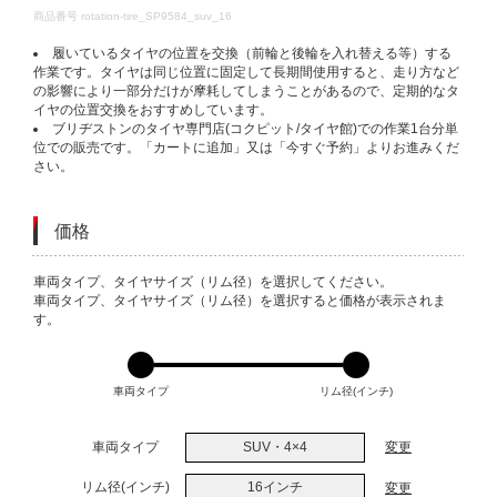
DETAILS
商品番号
rotation-tire_SP9584_suv_16
履いているタイヤの位置を交換（前輪と後輪を入れ替える等）する
作業です。タイヤは同じ位置に固定して長期間使用すると、走り方など
の影響により一部分だけが摩耗してしまうことがあるので、定期的なタ
イヤの位置交換をおすすめしています。
ブリヂストンのタイヤ専門店(コクピット/タイヤ館)での作業1台分単
位での販売です。「カートに追加」又は「今すぐ予約」よりお進みくだ
さい。
価格
VARIATIONS
車両タイプ、タイヤサイズ（リム径）を選択してください。
車両タイプ、タイヤサイズ（リム径）を選択すると価格が表示されま
す。
車両タイプ
リム径(インチ)
車両タイプ
SUV・4×4
変更
リム径(インチ)
16インチ
変更