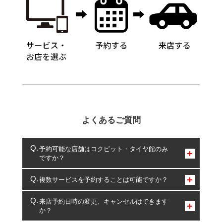
よくあるご質問
予約可能な店舗はコクピット・タイヤ館のみ
ですか？
コクピット・タイヤ館のみとなります。
複数サービスを予約することは可能ですか？
複数サービスのご予約は可能です。
来店予約日時の変更、キャンセルはできます
か？
一部の商品・サービスの組み合わせに限り、同時にご予約が
出来ないものもございます。