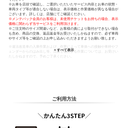
※お車を店頭で確認し、ご選択いただいたサービス内容とお車の状態・
車両タイプ等が適合しない場合は、表示価格と作業価格が異なる場合が
ございます。詳しくは、店舗にてご確認ください。
※メンテパック会員のお客様は、未使用チケットをお持ちの場合、表示
価格に関わらず当サービスをご利用頂けます。
※ご注文時のサイズ間違いなど、お客様の責により取付ができない場合
も含め、商品の交換、返品返金等お受けいたしかねますので、必ず車両
やサイズ等をご確認の上お申し込みいただきますようお願い致します。
※違法改造車の入庫作業および、作業によって車体への接触や車枠やフ
ェンダーからのはみ出し等、法規を逸脱する作業については、お受けい
たしかねますので、予めご了承ください。
※輸入車や一部希少車種等には対応できない場合もございます。
※おクルマの状態(作業の安全性を確保できない場合など含め)によって
は、ご来店当日であっても、作業をお断りさせて頂く場合もございま
す。
ADDITIONAL
INFORMATION
ご利用方法