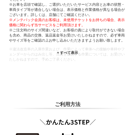
※お車を店頭で確認し、ご選択いただいたサービス内容とお車の状態・
車両タイプ等が適合しない場合は、表示価格と作業価格が異なる場合が
ございます。詳しくは、店舗にてご確認ください。
※メンテパック会員のお客様は、未使用チケットをお持ちの場合、表示
価格に関わらず当サービスをご利用頂けます。
※ご注文時のサイズ間違いなど、お客様の責により取付ができない場合
も含め、商品の交換、返品返金等お受けいたしかねますので、必ず車両
やサイズ等をご確認の上お申し込みいただきますようお願い致します。
※違法改造車の入庫作業および、作業によって車体への接触や車枠やフ
ェンダーからのはみ出し等、法規を逸脱する作業については、お受けい
たしかねますので、予めご了承ください。
※輸入車や一部希少車種等には対応できない場合もございます。
※おクルマの状態(作業の安全性を確保できない場合など含め)によって
は、ご来店当日であっても、作業をお断りさせて頂く場合もございま
す。
ADDITIONAL
INFORMATION
ご利用方法