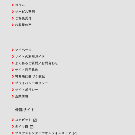
コラム
サービス事例
ご相談受付
お客様の声
マイページ
サイトの利用ガイド
よくあるご質問／お問合わせ
サイト利用規約
特商法に基づく表記
プライバシーポリシー
サイトポリシー
企業情報
外部サイト
launch
コクピット
launch
タイヤ館
launch
ブリヂストンタイヤオンラインストア