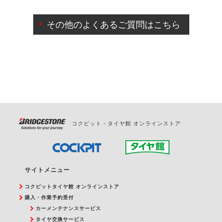
ご来店予約日の3営業日前までマイページからの予約
日変更が可能です。
その他のよくあるご質問はこちら
ご来店予約日の3営業日前を過ぎている場合のご予約
の日時変更につきましては、直接ご予約の店舗まで
お問合せください。
また、やむを得ない事由によりご予約のキャンセル
をご希望の際は、直接ご予約いただいた店舗へご連
絡ください。
コクピット・タイヤ館 オンラインストア
サイトメニュー
コクピットタイヤ館 オンラインストア
購入・作業予約受付
カーメンテナンスサービス
タイヤ交換サービス