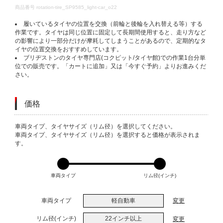
DETAILS
商品番号
rotation-tire_SP9585_light-car_o22
履いているタイヤの位置を交換（前輪と後輪を入れ替える等）する
作業です。タイヤは同じ位置に固定して長期間使用すると、走り方など
の影響により一部分だけが摩耗してしまうことがあるので、定期的なタ
イヤの位置交換をおすすめしています。
ブリヂストンのタイヤ専門店(コクピット/タイヤ館)での作業1台分単
位での販売です。「カートに追加」又は「今すぐ予約」よりお進みくだ
さい。
価格
VARIATIONS
車両タイプ、タイヤサイズ（リム径）を選択してください。
車両タイプ、タイヤサイズ（リム径）を選択すると価格が表示されま
す。
車両タイプ
リム径(インチ)
車両タイプ
軽自動車
変更
リム径(インチ)
22インチ以上
変更