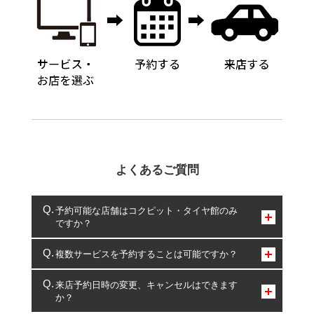
よくあるご質問
予約可能な店舗はコクピット・タイヤ館のみ
ですか？
コクピット・タイヤ館のみとなります。
複数サービスを予約することは可能ですか？
複数サービスのご予約は可能です。
来店予約日時の変更、キャンセルはできます
か？
一部の商品・サービスの組み合わせに限り、同時にご予約が
出来ないものもございます。