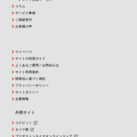
コラム
サービス事例
ご相談受付
お客様の声
マイページ
サイトの利用ガイド
よくあるご質問／お問合わせ
サイト利用規約
特商法に基づく表記
プライバシーポリシー
サイトポリシー
企業情報
外部サイト
launch
コクピット
launch
タイヤ館
launch
ブリヂストンタイヤオンラインストア