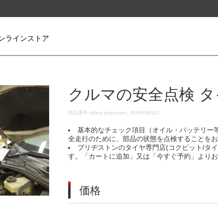
ンラインストア
クルマの安全点検 タ
DETAILS
商品番号
safety-inspection_JSH5490101
基本的なチェック項目（オイル・バッテリー
全走行のために、部品の状態を点検することを
ブリヂストンのタイヤ専門店(コクピット/タ
す。「カートに追加」又は「今すぐ予約」より
価格