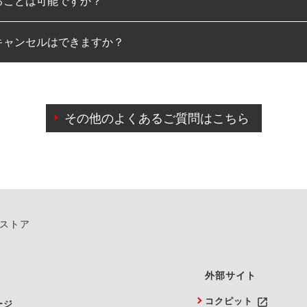
ることは可能ですか？
のみとなります。
キャンセルはできますか？
は可能です。
わせに限り、同時にご予約が出来ないものもございます。
日前までマイページからの予約日変更が可能です。
日前を過ぎている場合のご予約の日時変更につきましては、直
その他のよくあるご質問はこちら
由によりご予約のキャンセルをご希望の際は、直接ご予約いた
ンストア
外部サイト
launch
コクピット
ージ