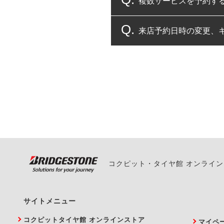
複数サービスを予約す
コクピット・タイヤ館
来店予約日時の変更、
複数サービスのご予約
一部の商品・サービスの組み合
ご来店予約日の3営業
ご来店予約日の3営業
ください。
また、やむを得ない事
い。
コクピット・タイヤ館 オンライ
サイトメニュー
コクピットタイヤ館 オンラインストア
マイペ