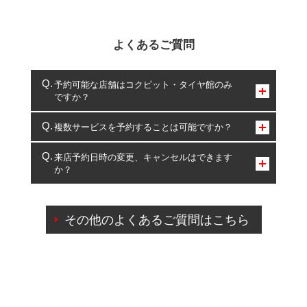
よくあるご質問
予約可能な店舗はコクピット・タイヤ館のみ
ですか？
コクピット・タイヤ館のみとなります。
複数サービスを予約することは可能ですか？
複数サービスのご予約は可能です。
来店予約日時の変更、キャンセルはできます
か？
一部の商品・サービスの組み合わせに限り、同時にご予約が
出来ないものもございます。
ご来店予約日の3営業日前までマイページからの予約
日変更が可能です。
その他のよくあるご質問はこちら
ご来店予約日の3営業日前を過ぎている場合のご予約
の日時変更につきましては、直接ご予約の店舗まで
お問合せください。
また、やむを得ない事由によりご予約のキャンセル
をご希望の際は、直接ご予約いただいた店舗へご連
絡ください。