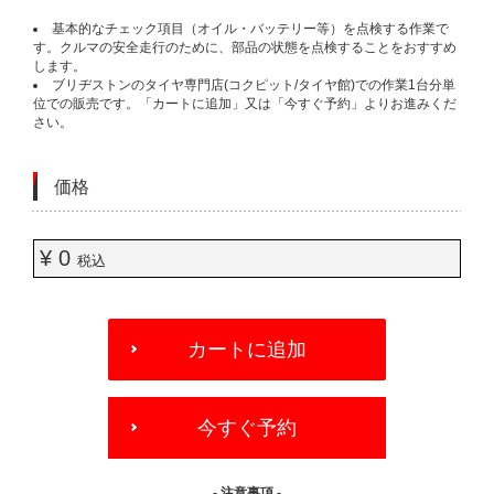
基本的なチェック項目（オイル・バッテリー等）を点検する作業で
す。クルマの安全走行のために、部品の状態を点検することをおすすめ
します。
ブリヂストンのタイヤ専門店(コクピット/タイヤ館)での作業1台分単
位での販売です。「カートに追加」又は「今すぐ予約」よりお進みくだ
さい。
価格
¥ 0
税込
ADD
TO
カートに追加
CART
OPTIONS
今すぐ予約
- 注意事項 -