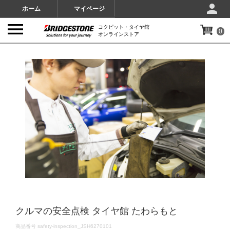
ホーム
マイページ
コクピット・タイヤ館
0
オンラインストア
IMAGES
クルマの安全点検 タイヤ館 たわらもと
DETAILS
商品番号
safety-inspection_JSH6270101