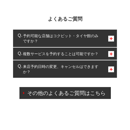
よくあるご質問
予約可能な店舗はコクピット・タイヤ館のみ
ですか？
コクピット・タイヤ館のみとなります。
複数サービスを予約することは可能ですか？
複数サービスのご予約は可能です。
来店予約日時の変更、キャンセルはできます
か？
一部の商品・サービスの組み合わせに限り、同時にご予約が
出来ないものもございます。
ご来店予約日の3営業日前までマイページからの予約
日変更が可能です。
その他のよくあるご質問はこちら
ご来店予約日の3営業日前を過ぎている場合のご予約
の日時変更につきましては、直接ご予約の店舗まで
お問合せください。
また、やむを得ない事由によりご予約のキャンセル
をご希望の際は、直接ご予約いただいた店舗へご連
絡ください。