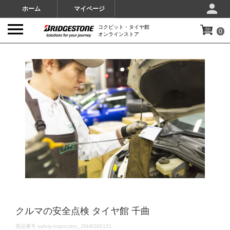
ホーム
マイページ
コクピット・タイヤ館
0
オンラインストア
IMAGES
クルマの安全点検 タイヤ館 千曲
DETAILS
商品番号
safety-inspection_JSH8380101