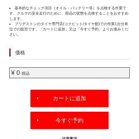
基本的なチェック項目（オイル・バッテリー等）を点検する作業で
す。クルマの安全走行のために、部品の状態を点検することをおすすめ
します。
ブリヂストンのタイヤ専門店(コクピット/タイヤ館)での作業1台分単
位での販売です。「カートに追加」又は「今すぐ予約」よりお進みくだ
さい。
価格
¥ 0
税込
ADD
TO
カートに追加
CART
OPTIONS
今すぐ予約
- 注意事項 -