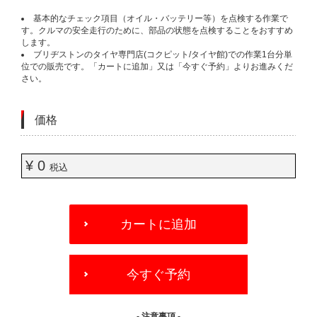
基本的なチェック項目（オイル・バッテリー等）を点検する作業で
す。クルマの安全走行のために、部品の状態を点検することをおすすめ
します。
ブリヂストンのタイヤ専門店(コクピット/タイヤ館)での作業1台分単
位での販売です。「カートに追加」又は「今すぐ予約」よりお進みくだ
さい。
価格
¥ 0
税込
ADD
TO
カートに追加
CART
OPTIONS
今すぐ予約
- 注意事項 -