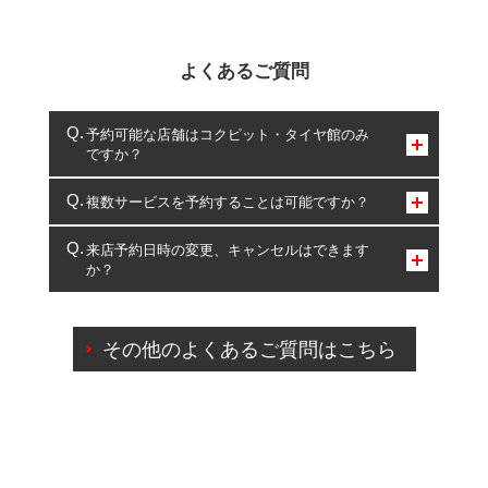
よくあるご質問
予約可能な店舗はコクピット・タイヤ館のみ
ですか？
コクピット・タイヤ館のみとなります。
複数サービスを予約することは可能ですか？
複数サービスのご予約は可能です。
来店予約日時の変更、キャンセルはできます
か？
一部の商品・サービスの組み合わせに限り、同時にご予約が
出来ないものもございます。
ご来店予約日の3営業日前までマイページからの予約
日変更が可能です。
その他のよくあるご質問はこちら
ご来店予約日の3営業日前を過ぎている場合のご予約
の日時変更につきましては、直接ご予約の店舗まで
お問合せください。
また、やむを得ない事由によりご予約のキャンセル
をご希望の際は、直接ご予約いただいた店舗へご連
絡ください。