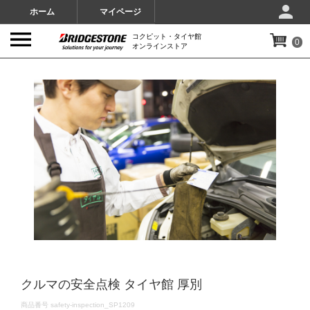
ホーム
マイページ
コクピット・タイヤ館
0
オンラインストア
IMAGES
クルマの安全点検 タイヤ館 厚別
DETAILS
商品番号
safety-inspection_SP1209