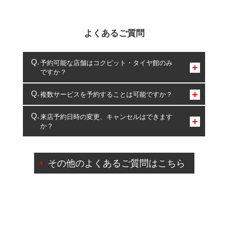
よくあるご質問
予約可能な店舗はコクピット・タイヤ館のみ
ですか？
コクピット・タイヤ館のみとなります。
複数サービスを予約することは可能ですか？
複数サービスのご予約は可能です。
来店予約日時の変更、キャンセルはできます
か？
一部の商品・サービスの組み合わせに限り、同時にご予約が
出来ないものもございます。
ご来店予約日の3営業日前までマイページからの予約
日変更が可能です。
その他のよくあるご質問はこちら
ご来店予約日の3営業日前を過ぎている場合のご予約
の日時変更につきましては、直接ご予約の店舗まで
お問合せください。
また、やむを得ない事由によりご予約のキャンセル
をご希望の際は、直接ご予約いただいた店舗へご連
絡ください。