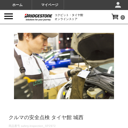
ホーム
マイページ
コクピット・タイヤ館
0
オンラインストア
IMAGES
クルマの安全点検 タイヤ館 城西
DETAILS
商品番号
safety-inspection_SP2972