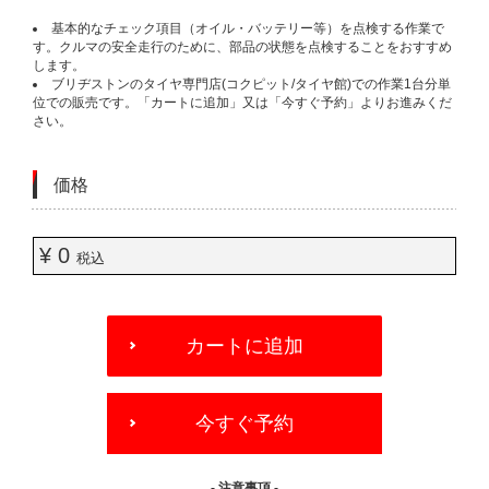
基本的なチェック項目（オイル・バッテリー等）を点検する作業で
す。クルマの安全走行のために、部品の状態を点検することをおすすめ
します。
ブリヂストンのタイヤ専門店(コクピット/タイヤ館)での作業1台分単
位での販売です。「カートに追加」又は「今すぐ予約」よりお進みくだ
さい。
価格
¥ 0
税込
ADD
TO
カートに追加
CART
OPTIONS
今すぐ予約
- 注意事項 -