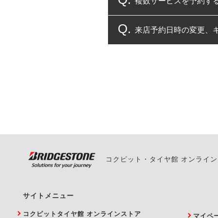
複数サービスを予約す
コクピット・タイヤ館
来店予約日時の変更、
複数サービスのご予約
一部の商品・サービスの組み合
ご来店予約日の3営業
ご来店予約日の3営業
ください。
また、やむを得ない事
い。
コクピット・タイヤ館 オンライ
サイトメニュー
コクピットタイヤ館 オンラインストア
マイペ