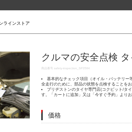
ンラインストア
クルマの安全点検 タ
DETAILS
商品番号
safety-inspection_SP3584
基本的なチェック項目（オイル・バッテリー
全走行のために、部品の状態を点検することを
ブリヂストンのタイヤ専門店(コクピット/タ
す。「カートに追加」又は「今すぐ予約」より
価格