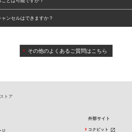
ることは可能ですか？
のみとなります。
キャンセルはできますか？
は可能です。
わせに限り、同時にご予約が出来ないものもございます。
日前までマイページからの予約日変更が可能です。
日前を過ぎている場合のご予約の日時変更につきましては、直
その他のよくあるご質問はこちら
由によりご予約のキャンセルをご希望の際は、直接ご予約いた
ンストア
外部サイト
launch
コクピット
ージ