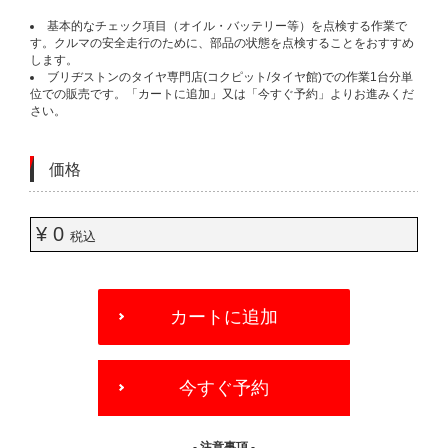
基本的なチェック項目（オイル・バッテリー等）を点検する作業で
す。クルマの安全走行のために、部品の状態を点検することをおすすめ
します。
ブリヂストンのタイヤ専門店(コクピット/タイヤ館)での作業1台分単
位での販売です。「カートに追加」又は「今すぐ予約」よりお進みくだ
さい。
価格
¥ 0
税込
ADD
TO
カートに追加
CART
OPTIONS
今すぐ予約
- 注意事項 -