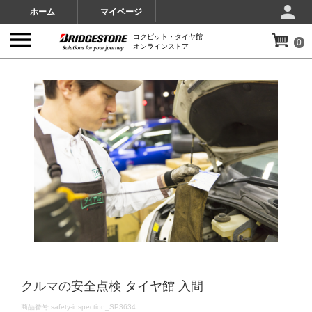
ホーム
マイページ
コクピット・タイヤ館
0
オンラインストア
IMAGES
クルマの安全点検 タイヤ館 入間
DETAILS
商品番号
safety-inspection_SP3634