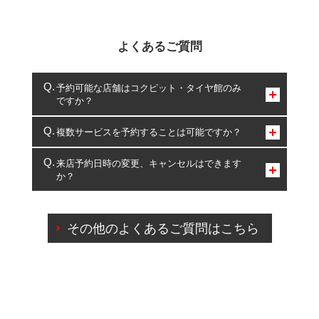
よくあるご質問
予約可能な店舗はコクピット・タイヤ館のみ
ですか？
コクピット・タイヤ館のみとなります。
複数サービスを予約することは可能ですか？
複数サービスのご予約は可能です。
来店予約日時の変更、キャンセルはできます
か？
一部の商品・サービスの組み合わせに限り、同時にご予約が
出来ないものもございます。
ご来店予約日の3営業日前までマイページからの予約
日変更が可能です。
その他のよくあるご質問はこちら
ご来店予約日の3営業日前を過ぎている場合のご予約
の日時変更につきましては、直接ご予約の店舗まで
お問合せください。
また、やむを得ない事由によりご予約のキャンセル
をご希望の際は、直接ご予約いただいた店舗へご連
絡ください。